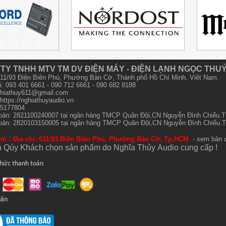
TY TNHH MTV TM DV ĐIỆN MÁY - ĐIỆN LẠNH NGỌC THU
 611/93 Điện Biên Phủ, Phường Bàn Cờ, Thành phố Hồ Chí Minh, Việt Nam.
i: 093 401 6661 - 090 712 6661 - 090 682 8188
hiathuy611@gmail.com
https://nghiathuyaudio.vn
15177804
hoản: 2821100240007 tại ngân hàng TMCP Quân Đội,CN Nguyễn Đình Chiểu
hoản: 2820103150005 tại ngân hàng TMCP Quân Đội,CN Nguyễn Đình Chiểu
:
om
Địa chỉ: 611/93 Điện Biên Phủ, Phường Bàn Cờ, Tp.HCM
- xem bản 
 Qúy Khách chọn sản phẩm do Nghĩa Thủy
Audio
cung cấp !
hức thanh toán
hận