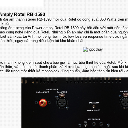
Amply Rotel RB-1590
h đại âm thanh stereo RB-1590 mới của Rotel có công suất 350 Watts trên mỗ
 khiển.
năng ấn tượng của Power amply Rotel RB-1590 này bắt đầu với một nền tảng
theo công nghệ riêng của Rotel. Những biến áp này chỉ là một phần của nguồ
iệt sản xuất tại Anh, nổi tiếng bởi mức low loss và response time cực ngắn
ần thiết, ngay cả trong điều kiện tải khó khăn nhất.
c mạnh không kiểm soát chưa bao giờ là mục tiêu thiết kế của Rotel. Mỗi 
cẩn thận, và mỗi chi tiết thành phần đã được lựa chọn nghiêm ngặt sau khi 
 đặt trong một thiết kế monoblock đúng chuẩn, đảm bảo tách tín hiệu tối đa 