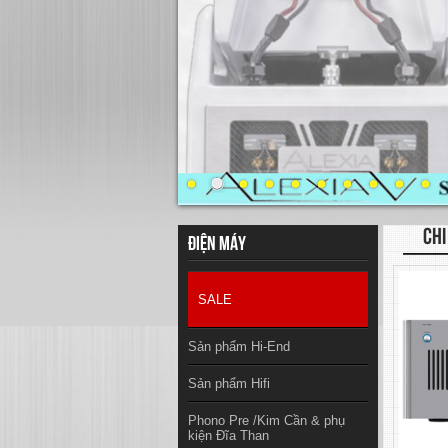
CHI
Điện máy
SALE
Sản phẩm Hi-End
Sản phẩm Hifi
Phono Pre /Kim Cần & phụ
kiện Đĩa Than