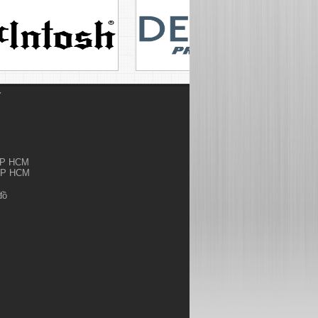
Ỷ
.TP HCM
.TP HCM
đồ