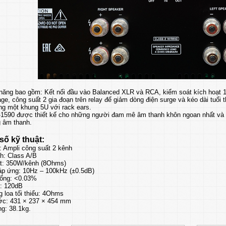
 năng bao gồm: Kết nối đầu vào Balanced XLR và RCA, kiểm soát kích hoạt 1
age, công suất 2 gia đoạn trên relay để giảm dòng điện surge và kéo dài tuổi
ong một khung 5U với rack ears.
-1590 được thiết kế cho những người đam mê âm thanh khôn ngoan nhất và 
g âm thanh.
số kỹ thuật:
: Ampli công suất 2 kênh
h: Class A/B
t: 350W/kênh (8Ohms)
áp ứng: 10Hz – 100kHz (±0.5dB)
tổng: <0.03%
N: 120dB
 loa tối thiểu: 4Ohms
ớc: 431 × 237 × 454 mm
g: 38.1kg.