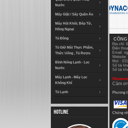
Nước
Máy Giặt / Sấy Quần Áo
Máy Hút Khói; Bếp Từ,
Hồng Ngoại
Tủ Đông
CÔNG 
Địa chỉ:
Tủ Giữ Mát Thực Phẩm,
Điện thoạ
Email:
ng
Thức Uống , Tủ Rượu
Website: 
Mst : 03
Bình Nóng Lạnh - Lọc
Số tài k
Nước
Số tài k
Máy Lạnh - Máy Lọc
Showro
Không Khí
Cảm ơn
Tủ Lạnh
Phương t
Hotline
Chứng n