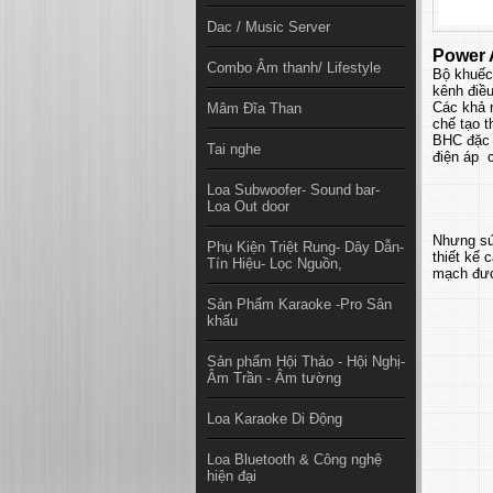
Dac / Music Server
Power 
Combo Âm thanh/ Lifestyle
Bộ khuếc
kênh điều
Các khả 
Mâm Đĩa Than
chế tạo 
BHC đặc b
Tai nghe
điện áp c
Loa Subwoofer- Sound bar-
Loa Out door
Nhưng sứ
Phụ Kiện Triệt Rung- Dây Dẫn-
thiết kế 
Tín Hiệu- Lọc Nguồn,
mạch được
Sản Phẩm Karaoke -Pro Sân
khấu
Sản phẩm Hội Thảo - Hội Nghị-
Âm Trần - Âm tường
Loa Karaoke Di Động
Loa Bluetooth & Công nghệ
hiện đại