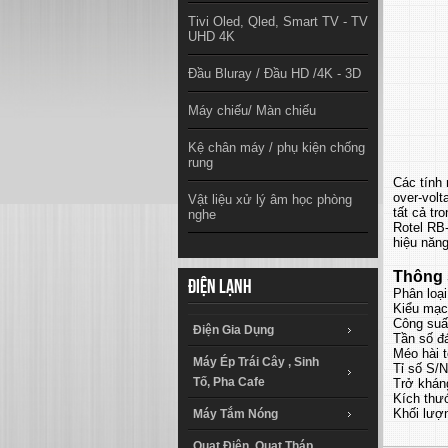
Tivi Oled, Qled, Smart TV - TV
UHD 4K
Đầu Bluray / Đầu HD /4K - 3D
Máy chiếu/ Màn chiếu
Kệ chân máy / phụ kiện chống
rung
Các tính
over-volt
Vật liệu xử lý âm học phòng
tất cả tr
nghe
Rotel RB
hiệu năn
Thông 
Điện lạnh
Phân loại
Kiểu mạc
Công suấ
Điện Gia Dụng
Tần số đ
Méo hài 
Máy Ép Trái Cây , Sinh
Tỉ số S/
Tố, Pha Cafe
Trở kháng
Kích thư
Khối lượn
Máy Tắm Nóng
Quạt Điện, Quạt Tháp