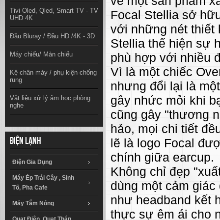
về một sản phẩm xa 
Tivi Oled, Qled, Smart TV - TV
Focal Stellia sở hữ
UHD 4K
với những nét thiết
Đầu Bluray / Đầu HD /4K - 3D
Stellia thể hiện sự 
Máy chiếu/ Màn chiếu
phù hợp với nhiều 
Vì là một chiếc Ove
Kệ chân máy / phụ kiện chống
rung
nhưng đổi lại là mộ
gây nhức mỏi khi bạ
Vật liệu xử lý âm học phòng
nghe
cũng gây "thương nh
hảo, mọi chi tiết đề
lẽ là logo Focal đư
Điện lạnh
chính giữa earcup.
Điện Gia Dụng
Không chỉ đẹp "xuất
Máy Ép Trái Cây , Sinh
dùng một cảm giác 
Tố, Pha Cafe
như headband kết h
Máy Tắm Nóng
thực sự êm ái cho 
Quạt Điện, Quạt Tháp