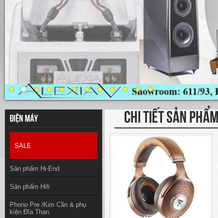
CHI TIẾT SẢN PHẨ
Điện máy
SALE
Sản phẩm Hi-End
Sản phẩm Hifi
Phono Pre /Kim Cần & phụ
kiện Đĩa Than