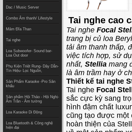
Dac / Music Server
Tai nghe cao c
Combo Âm thanh/ Lifestyle
Tai nghe
Focal Stel
Mâm Đĩa Than
trang bị củ loa Ber
Tai nghe
tải âm thanh thấp, 
Loa Subwoofer- Sound bar-
việc tích hợp, sử d
Loa Out door
nhất,
Stellia
mang đế
Phụ Kiện Triệt Rung- Dây Dẫn-
Tín Hiệu- Lọc Nguồn,
là âm trầm hay ở chi
Thiết kế tai nghe St
Sản Phẩm Karaoke -Pro Sân
khấu
Tai nghe
Focal Stel
sắc cực kỳ sang tr
Sản phẩm Hội Thảo - Hội Nghị-
Âm Trần - Âm tường
hình đậm chất luxu
Loa Karaoke Di Động
cũng tạo được một đ
hoàn thiện của Stel
Loa Bluetooth & Công nghệ
hiện đại