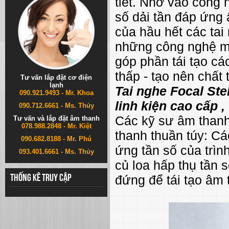
tiết. Nhờ vào công 
số dải tần đáp ứng
của hầu hết các tai
những công nghệ man
góp phần tái tạo cá
thấp - tạo nên chất 
Tư vấn lắp đặt cơ điện
lạnh
Tai nghe Focal Stel
090.921.9493 - Mr. Khoa
linh kiện cao cấp ,
090.712.6661 - Ms. Thủy
Các kỹ sư âm thanh
Tư vấn và lắp đặt âm thanh
078.988.2848 - Mr. Kiệt
thanh thuần túy: Cá
090.682.8188 - Mr. Phú
ứng tần số của trìn
093.401.6661 - Ms. Thủy
củ loa hấp thụ tần 
đứng để tái tạo âm 
Thống kê truy cập