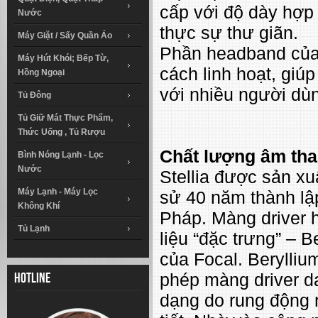
cấp với độ dày hợp 
Nước
thực sự thư giãn.
Máy Giặt / Sấy Quần Áo
Phần headband của S
Máy Hút Khói; Bếp Từ,
cách linh hoạt, giú
Hồng Ngoại
với nhiều người dù
Tủ Đông
Tủ Giữ Mát Thực Phẩm,
Thức Uống , Tủ Rượu
Chất lượng âm than
Bình Nóng Lạnh - Lọc
Nước
Stellia được sản xu
Máy Lạnh - Máy Lọc
sử 40 năm thành lập
Không Khí
Pháp. Màng driver h
Tủ Lạnh
liệu “đặc trưng” – 
của Focal. Berylliu
phép màng driver d
Hotline
dạng do rung động n