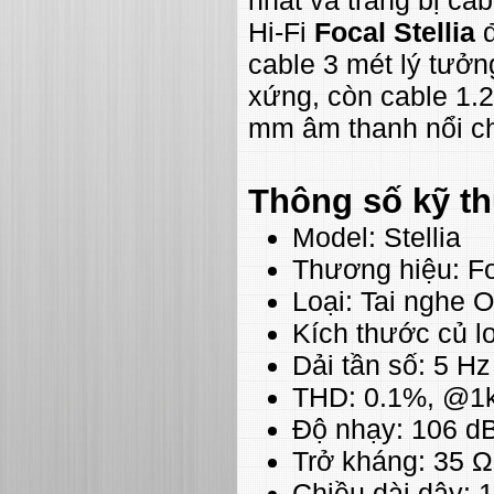
Hi-Fi
Focal Stellia
đ
cable 3 mét lý tưởn
xứng, còn cable 1.2
mm âm thanh nổi ch
Thông số kỹ th
Model: Stellia
Thương hiệu: F
Loại: Tai nghe O
Kích thước củ l
Dải tần số: 5 Hz
THD: 0.1%, @1k
Độ nhạy: 106 d
Trở kháng: 35 Ω
Chiều dài dây: 1