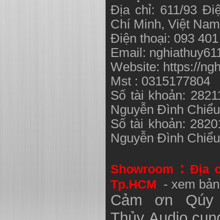
Địa chỉ: 611/93 Đ
Chí Minh, Việt N
Điện thoại: 093 40
Email:
nghiathuy6
Website: https://ng
Mst : 0315177804
Số tài khoản: 282
Nguyễn Đình Chiể
Số tài khoản: 282
Nguyễn Đình Chiể
:
Showroom
Địa 
Tp.HCM
- xem bản
Cảm ơn Qúy 
Thủy
Audio
cung