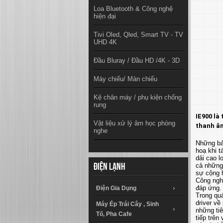
Loa Bluetooth & Công nghệ
hiện đại
Tivi Oled, Qled, Smart TV - TV
UHD 4K
Đầu Bluray / Đầu HD /4K - 3D
Máy chiếu/ Màn chiếu
Kệ chân máy / phụ kiện chống
rung
IE900 là
Vật liệu xử lý âm học phòng
thanh âm
nghe
Những bản
hoạ khi t
dải cao l
cả những
Điện lạnh
sự cộng 
Công nghệ
đáp ứng.
Điện Gia Dụng
Trong quá
driver v
Máy Ép Trái Cây , Sinh
những ti
Tố, Pha Cafe
tiếp trên