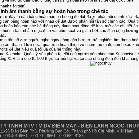
g và sau đó đảm bảo chúng cân bằng hoàn hảo với nhau để đạt được phản hồi 
hanh tiên tiến”.
hỉnh âm thanh bằng sự hoàn hảo trong chế tác
ức ở đây là cân bằng hoàn hảo ba buồng để đạt được phản hồi chính xác. B
 cân bằng hoàn hảo với nhau để đạt được phản hồi tần số chính xác. Quá trì
a hoàn hảo của các hệ thống này đang hoạt động để khai mở các chi tiết ẩn 
 khuếch tán, nhắm mục đích và kiểm soát và giảm bớt các đỉnh cộng hưởng t
hác.
 mịn tần số đưa người nghe ngày càng gần hơn tới trải nghiệm âm thanh hoà
qua âm thanh. Hơn nữa, quá trình hoàn thiện vỏ nhôm tạo ra độ chính xác k
oltz để đạt hiệu quả tối đa của hệ thống này.
mo Koehnke, Quản lý sản phẩm tại đội ngũ người yêu nhạc của Sennheiser, đ
ống X3R làm cho IE 900 thực sự nổi bật và tại sao chúng đem đến khả năng 
TY TNHH MTV TM DV ĐIỆN MÁY - ĐIỆN LẠNH NGỌC THU
 611/93 Điện Biên Phủ, Phường Bàn Cờ, Thành phố Hồ Chí Minh, Việt Nam.
i: 093 401 6661 - 090 712 6661 - 090 682 8188