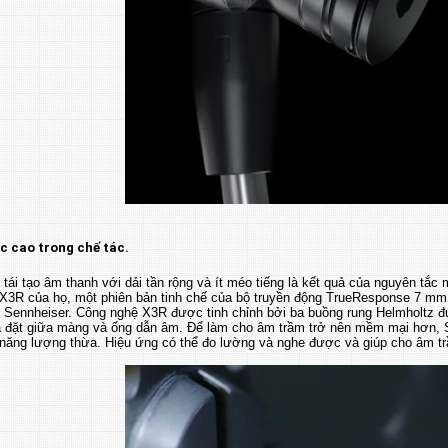
c cao trong chế tác.
tái tạo âm thanh với dải tần rộng và ít méo tiếng là kết quả của nguyên tắc m
 X3R của họ, một phiên bản tinh chế của bộ truyền động TrueResponse 7 mm 
h Sennheiser. Công nghệ X3R được tinh chỉnh bởi ba buồng rung Helmholtz
à đặt giữa màng và ống dẫn âm. Để làm cho âm trầm trở nên mềm mại hơn, 
 năng lượng thừa. Hiệu ứng có thể đo lường và nghe được và giúp cho âm t