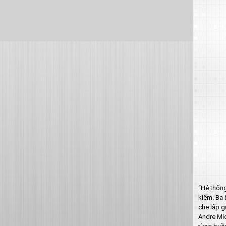
“Hệ thống
kiếm. Ba 
che lấp g
Andre Mic