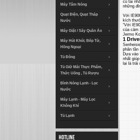
củ tai nh
Máy Tắm Nóng
những đỉ
Quạt Điện, Quạt Tháp
Với IE90
kích thướ
Nước
“Với IE9
của cảm 
Máy Giặt / Sấy Quần Áo
Jermo Ko
1 Drive
Máy Hút Khói; Bếp Từ,
Senheisie
Hồng Ngoại
phân tần 
Dựa vào t
Tủ Đông
nhất giúp
lại là tr
Tủ Giữ Mát Thực Phẩm,
Thức Uống , Tủ Rượu
Bình Nóng Lạnh - Lọc
Nước
Máy Lạnh - Máy Lọc
Không Khí
Tủ Lạnh
Hotline