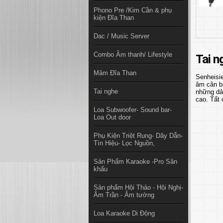
Phono Pre /Kim Cần & phụ
kiện Đĩa Than
Dac / Music Server
Combo Âm thanh/ Lifestyle
Tai n
Mâm Đĩa Than
Senheisi
âm cân b
Tai nghe
những dả
cao. Tất 
Loa Subwoofer- Sound bar-
Loa Out door
Phụ Kiện Triệt Rung- Dây Dẫn-
Tín Hiệu- Lọc Nguồn,
Sản Phẩm Karaoke -Pro Sân
khấu
Sản phẩm Hội Thảo - Hội Nghị-
Âm Trần - Âm tường
Loa Karaoke Di Động