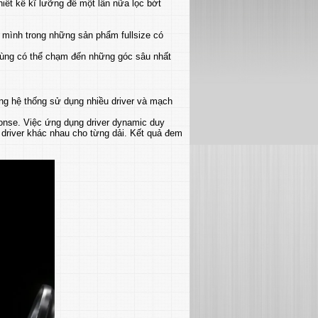
hiết kế kĩ lưỡng để một lần nữa lọc bớt
 mình trong những sản phẩm fullsize có
dùng có thể chạm đến những góc sâu nhất
ững hệ thống sử dụng nhiều driver và mạch
ponse. Việc ứng dụng driver dynamic duy
 driver khác nhau cho từng dải. Kết quả đem