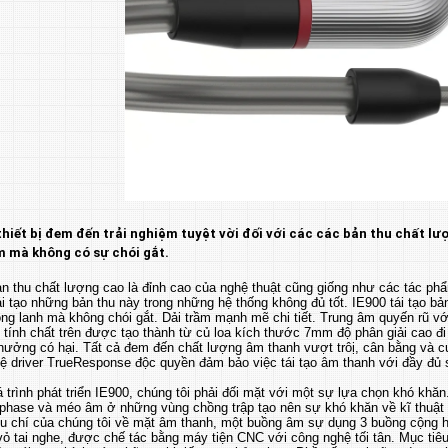
 thiết bị đem đến trải nghiệm tuyệt vời đối với các các bản thu chất lư
 mà không có sự chói gắt.
 thu chất lượng cao là đỉnh cao của nghệ thuật cũng giống như các tác phẩm
ái tạo những bản thu này trong những hệ thống không đủ tốt. IE900 tái tạo bản
ong lanh mà không chói gắt. Dải trầm mạnh mẽ chi tiết. Trung âm quyến rũ với
 tính chất trên được tạo thành từ củ loa kích thước 7mm độ phân giải cao 
hưởng có hại. Tất cả đem đến chất lượng âm thanh vượt trôị, cân bằng và c
 driver TrueResponse độc quyền đảm bảo việc tái tạo âm thanh với đầy đủ sự 
 trình phát triển IE900, chúng tôi phải đối mặt với một sự lựa chọn khó khă
ề phase và méo âm ở những vùng chồng trập tạo nên sự khó khăn về kĩ thuật
êu chí của chúng tôi về mặt âm thanh, một buồng âm sự dụng 3 buồng cộng h
 vỏ tai nghe, được chế tác bằng máy tiện CNC với công nghệ tối tân. Mục tiê