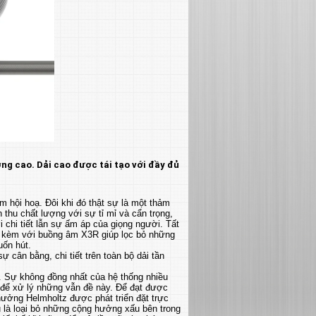
ợng cao. Dải cao được tái tạo với đầy đủ
 hội hoạ. Đôi khi đó thật sự là một thảm
 thu chất lượng với sự tỉ mỉ và cẩn trọng,
 chi tiết lẫn sự ấm áp của giọng người. Tất
đi kèm với buồng âm X3R giúp lọc bỏ những
uốn hút.
cân bằng, chi tiết trên toàn bộ dải tần
n. Sự không đồng nhất của hệ thống nhiều
 để xử lý những vẫn đề này. Để đạt được
ưởng Helmholtz được phát triển đặt trực
u là loại bỏ những cộng hưởng xấu bên trong