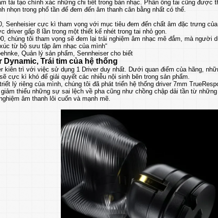
ằm tái tạo chính xác những chi tiết trong bản nhạc. Phần ống tai cũng được t
nh nhọn trong phổ tần để đem đến âm thanh cân bằng nhất có thể.
0, Senheisier cực kì tham vọng với mục tiêu đem đến chất âm đặc trưng của
c driver gấp 8 lần trong một thiết kế nhét trong tai nhỏ gọn.
00, chúng tôi tham vọng sẽ đem lại trải nghiệm âm nhạc mê đắm, mà người 
xúc từ bộ sưu tập âm nhạc của mình“
ehnke, Quản lý sản phẩm, Sennheiser cho biết
r Dynamic, Trái tim của hệ thống
r kiên trì với việc sử dụng 1 Driver duy nhất. Dưới quan điểm của hãng, nh
sẽ cực kì khó để giải quyết các nhiễu nội sinh bên trong sản phẩm.
riết lý riêng của mình, chúng tôi đã phát triển hệ thống driver 7mm TrueRes
 giảm thiểu những sự sai lệch về pha cũng như chồng chập dải tần từ những
ải nghiệm âm thanh lôi cuốn và mạnh mẽ.