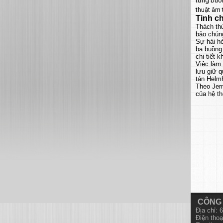
từng buồn
thuật âm t
Tinh c
Thách th
bảo chúng
Sự hài hò
ba buồng
chi tiết k
Việc làm
lưu giữ 
tán Helmh
Theo Jer
của hệ th
CÔNG 
Địa chỉ:
Điện thoạ