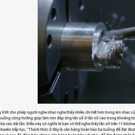
 X3R cho phép người nghe nhạc nghe thấy nhiều chi tiết hơn trong âm nhạc củ
buồng cộng hưởng giúp làm mịn đáp ứng tần số ở tần số cao trong khoảng từ 6
iữa các dải tần. Điều này có nghĩa là bạn có thể nghe thấy tần số trên 11 kilohert
haelis tiếp tục, “Thách thức ở đây là cân bằng hoàn hảo ba buồng để đạt đượ