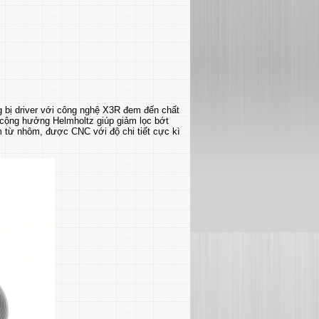
g bị driver với công nghệ X3R đem đến chất
 cộng hưởng Helmholtz giúp giảm lọc bớt
m từ nhôm, được CNC với độ chi tiết cực kì
.