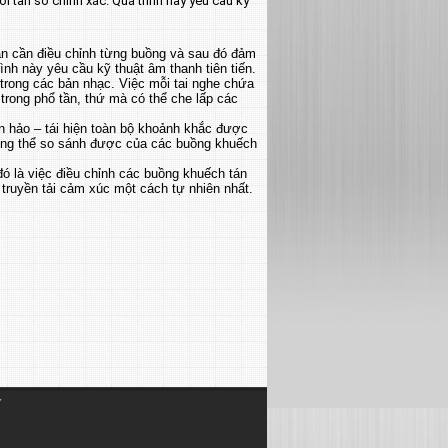
tần số chính xác. Quá trình này yêu cầu kỹ
ạn cần điều chỉnh từng buồng và sau đó đảm
nh này yêu cầu kỹ thuật âm thanh tiên tiến.
trong các bản nhạc. Việc mỗi tai nghe chứa
rong phổ tần, thứ mà có thể che lấp các
n hảo – tái hiện toàn bộ khoảnh khắc được
hông thể so sánh được của các buồng khuếch
ó là việc điều chỉnh các buồng khuếch tán
truyền tải cảm xúc một cách tự nhiên nhất.
Ỷ