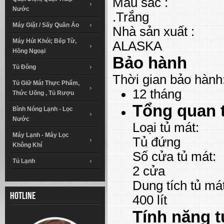
Màu sắc :
Nước
.Trắng
Máy Giặt / Sấy Quần Áo
Nhà sản xuất :
Máy Hút Khói; Bếp Từ,
ALASKA
Hồng Ngoại
Bảo hành
Tủ Đông
Thời gian bảo hành
Tủ Giữ Mát Thực Phẩm,
12 tháng
Thức Uống , Tủ Rượu
Tổng quan 
Bình Nóng Lạnh - Lọc
Nước
Loại tủ mát:
Máy Lạnh - Máy Lọc
Tủ đứng
Không Khí
Số cửa tủ mát:
Tủ Lạnh
2 cửa
Dung tích tủ mát
Hotline
400 lít
Tính năng t