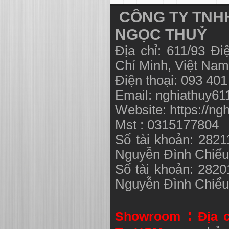
CÔNG TY TNHH
NGỌC THUỶ
Địa chỉ: 611/93 Đ
Chí Minh, Việt N
Điện thoại: 093 40
Email:
nghiathuy6
Website: https://ng
Mst : 0315177804
Số tài khoản: 282
Nguyễn Đình Chiể
Số tài khoản: 282
Nguyễn Đình Chiể
:
Showroom
Địa 