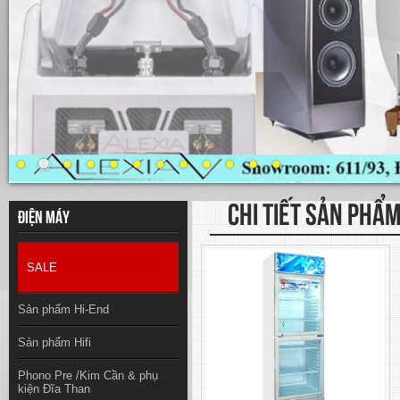
CHI TIẾT SẢN PHẨ
Điện máy
SALE
Sản phẩm Hi-End
Sản phẩm Hifi
Phono Pre /Kim Cần & phụ
kiện Đĩa Than