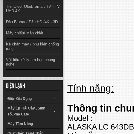
Tivi Oled, Qled, Smart TV - TV
UHD 4K
Đầu Bluray / Đầu HD /4K - 3D
Máy chiếu/ Màn chiếu
Kệ chân máy / phụ kiện chống
rung
Vật liệu xử lý âm học phòng
nghe
Tính năng:
Điện lạnh
Điện Gia Dụng
Thông tin chu
Máy Ép Trái Cây , Sinh
Tố, Pha Cafe
Model :
Máy Tắm Nóng
ALASKA LC 643DB
Quạt Điện, Quạt Tháp