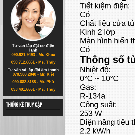
Tiết kiệm điện:
Có
Chất liệu cửa tủ
Kính 2 lớp
Màn hình hiển th
Tư vấn lắp đặt cơ điện
Có
lạnh
090.921.9493 - Mr. Khoa
Thông số t
090.712.6661 - Ms. Thủy
Nhiệt độ:
Tư vấn và lắp đặt âm thanh
078.988.2848 - Mr. Kiệt
0°C ~ 10°C
090.682.8188 - Mr. Phú
Gas:
093.401.6661 - Ms. Thủy
R-134a
Công suất:
Thống kê truy cập
253 W
Điện năng tiêu t
2.2 kW/h