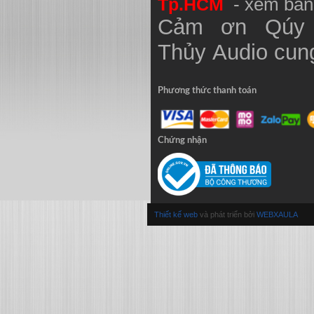
Tp.HCM
- xem bản
Cảm ơn Qúy 
Thủy
Audio
cung
Phương thức thanh toán
Chứng nhận
Thiết kế web
và phát triển bởi
WEBXAULA