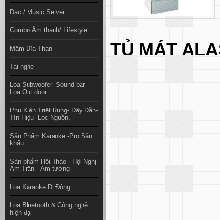
Dac / Music Server
Combo Âm thanh/ Lifestyle
TỦ MÁT ALAS
Mâm Đĩa Than
Tai nghe
Loa Subwoofer- Sound bar-
Loa Out door
Phụ Kiện Triệt Rung- Dây Dẫn-
Tín Hiệu- Lọc Nguồn,
Sản Phẩm Karaoke -Pro Sân
khấu
Sản phẩm Hội Thảo - Hội Nghị-
Âm Trần - Âm tường
Loa Karaoke Di Động
Loa Bluetooth & Công nghệ
hiện đại