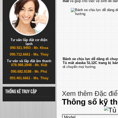
mắt
và giúp cho việc vệ sinh dễ dà
Tư vấn lắp đặt cơ điện
lạnh
090.921.9493 - Mr. Khoa
090.712.6661 - Ms. Thủy
Bánh xe chịu lực dễ dàng di chu
Tư vấn và lắp đặt âm thanh
Tủ mát alaska SL12C trang bị bán
078.988.2848 - Mr. Kiệt
di chuyển mọi hướng.
090.682.8188 - Mr. Phú
093.401.6661 - Ms. Thủy
Thống kê truy cập
Xem thêm Đặc điể
Thông số kỹ th
Model