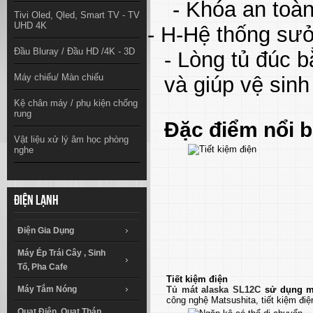
- Khóa an toà
Tivi Oled, Qled, Smart TV - TV
UHD 4K
- H-Hệ thống sưở
Đầu Bluray / Đầu HD /4K - 3D
- Lòng tủ đúc 
Máy chiếu/ Màn chiếu
và giúp vệ sinh
Kệ chân máy / phụ kiện chống
rung
Đặc điểm nổi b
Vật liệu xử lý âm học phòng
nghe
Điện lạnh
Điện Gia Dụng
Máy Ép Trái Cây , Sinh
Tố, Pha Cafe
Tiết kiệm điện
Tủ mát alaska SL12C
sử dụng má
Máy Tắm Nóng
công nghệ Matsushita, tiết kiệm điệ
Quạt Điện, Quạt Tháp