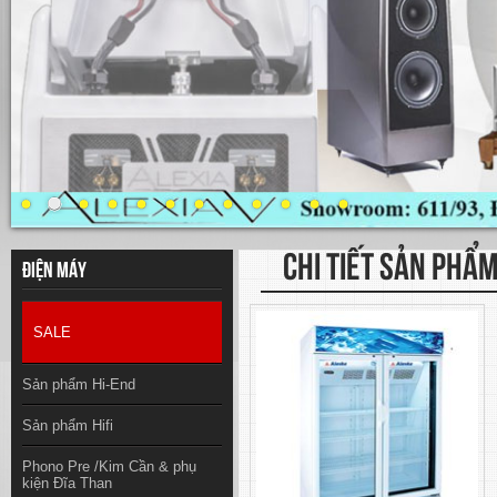
CHI TIẾT SẢN PHẨ
Điện máy
SALE
Sản phẩm Hi-End
Sản phẩm Hifi
Phono Pre /Kim Cần & phụ
kiện Đĩa Than