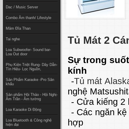
Dac / Music Server
Combo Âm thanh/ Lifestyle
Mâm Đĩa Than
Tủ Mát 2 C
Tai nghe
Loa Subwoofer- Sound bar-
Loa Out door
Sự trong suốt
Phụ Kiện Triệt Rung- Dây Dẫn-
kính
Tín Hiệu- Lọc Nguồn,
-
Tủ mát
Alask
Sản Phẩm Karaoke -Pro Sân
khấu
nghệ Matsushit
Sản phẩm Hội Thảo - Hội Nghị-
- Cửa kiếng 2 l
Âm Trần - Âm tường
- Các ngăn kệ c
Loa Karaoke Di Động
hợp
Loa Bluetooth & Công nghệ
hiện đại