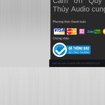
Cảm ơn Qúy 
Thủy
Audio
cung
Phương thức thanh toán
Chứng nhận
Thiết kế web
và phát triển bởi
WEBXAULA