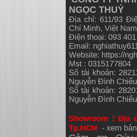
NGỌC THUỶ
Địa chỉ: 611/93 Đ
Chí Minh, Việt N
Điện thoại: 093 40
Email:
nghiathuy6
Website: https://ng
Mst : 0315177804
Số tài khoản: 282
Nguyễn Đình Chiể
Số tài khoản: 282
Nguyễn Đình Chiể
:
Showroom
Địa 
Tp.HCM
- xem bản