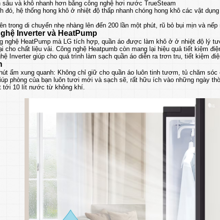
h sâu và khô nhanh hơn bằng công nghệ hơi nước TrueSteam
h đó, hệ thống hong khô ở nhiệt độ thấp nhanh chóng hong khô các vật dụng 
n trong di chuyển nhẹ nhàng lên đến 200 lần một phút, rũ bỏ bụi mịn và nếp 
ghệ Inverter và HeatPump
ng nghệ HeatPump mà LG tích hợp, quần áo được làm khô ở ở nhiệt độ lý 
i cho chất liệu vải. Công nghệ Heatpumb còn mang lại hiệu quả tiết kiệm điện
hệ Inverter giúp cho quá trình làm sạch quần áo diễn ra trơn tru, tiết kiệm đi
h
 hút ẩm xung quanh: Không chỉ giữ cho quần áo luôn tinh tươm, tủ chăm sóc 
iúp phòng của bạn luôn tươi mới và sạch sẽ, rất hữu ích vào những ngày th
t tới 10 lít nước từ không khí.