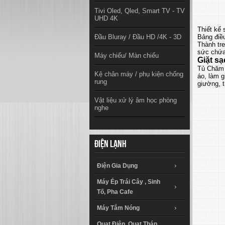
Tivi Oled, Qled, Smart TV - TV
UHD 4K
Thiết kế 
Đầu Bluray / Đầu HD /4K - 3D
Bảng điề
Thành tre
sức chứa 
Máy chiếu/ Màn chiếu
Giặt s
Tủ Chăm 
Kệ chân máy / phụ kiện chống
áo, làm g
rung
giường, 
Vật liệu xử lý âm học phòng
nghe
Điện lạnh
Điện Gia Dụng
Máy Ép Trái Cây , Sinh
Tố, Pha Cafe
Máy Tắm Nóng
Quạt Điện, Quạt Tháp