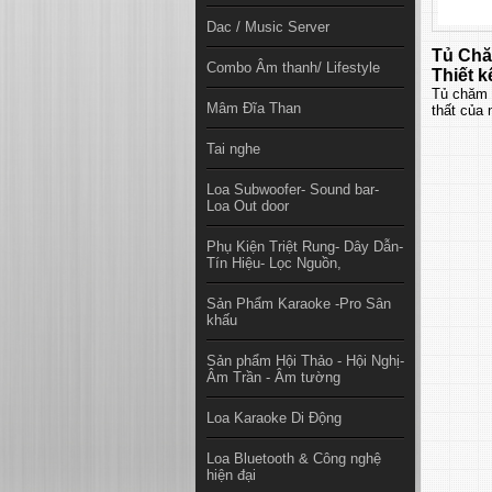
Dac / Music Server
Tủ Chă
Combo Âm thanh/ Lifestyle
Thiết k
Tủ chăm 
Mâm Đĩa Than
thất của 
Tai nghe
Loa Subwoofer- Sound bar-
Loa Out door
Phụ Kiện Triệt Rung- Dây Dẫn-
Tín Hiệu- Lọc Nguồn,
Sản Phẩm Karaoke -Pro Sân
khấu
Sản phẩm Hội Thảo - Hội Nghị-
Âm Trần - Âm tường
Loa Karaoke Di Động
Loa Bluetooth & Công nghệ
hiện đại