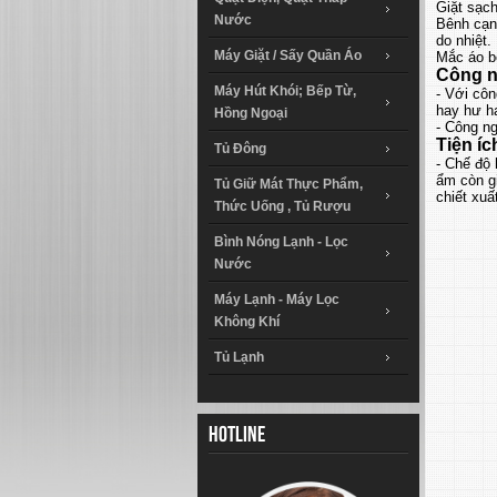
Giặt sạc
Nước
Bênh cạn
do nhiệt.
Máy Giặt / Sấy Quần Áo
Mắc áo bê
Công n
Máy Hút Khói; Bếp Từ,
- Với cô
hay hư hạ
Hồng Ngoại
- Công ng
Tiện íc
Tủ Đông
- Chế độ
ẩm còn g
Tủ Giữ Mát Thực Phẩm,
chiết xuấ
Thức Uống , Tủ Rượu
Bình Nóng Lạnh - Lọc
Nước
Máy Lạnh - Máy Lọc
Không Khí
Tủ Lạnh
Hotline