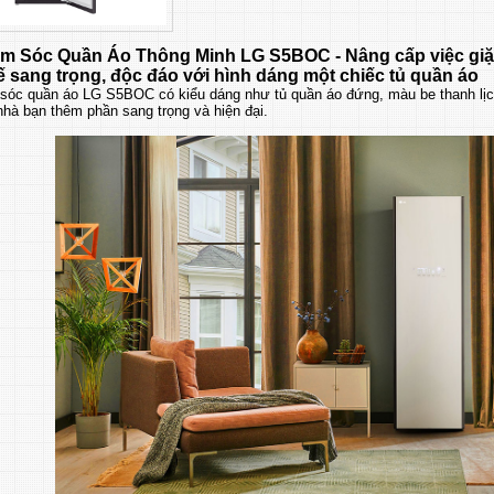
m Sóc Quần Áo Thông Minh LG S5BOC - Nâng cấp việc giặt
ế sang trọng, độc đáo với hình dáng một chiếc tủ quần áo
sóc quần áo LG S5BOC có kiểu dáng như tủ quần áo đứng, màu be thanh lịch,
nhà bạn thêm phần sang trọng và hiện đại.