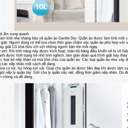
út ẩm xung quanh
 làm khô nhẹ nhàng bảo vệ quần áo Gentle Dry: Quần áo được làm khô một c
 giặt: Người dùng có thể lựa chọn thời gian chăm sóc quần áo phù hợp với s
máy giặt LG khá hữu ích với những người bận rộn mỗi ngày.
ẻ em: Khi tính năng này được kích hoạt, toàn bộ bảng điều khiển sẽ bị vô hi
ánh được tình trạng trẻ nhỏ tinh nghịch, làm gián đoạn quá trình giặt hay thay
, loại bỏ nếp nhăn và mùi khó chịu của quần áo: Các loại quần áo như váy 
g các nếp nhăn một cách dễ dàng.
ừa co rút, hư hỏng sợi vải: Giúp cho quần áo được bền đẹp khi được làm sạ
giữ nếp ly quần tây: Giữ cho ly quần sắc nét, đồng thời giảm nếp nhăn. Do đ
h chóng và dễ dàng.