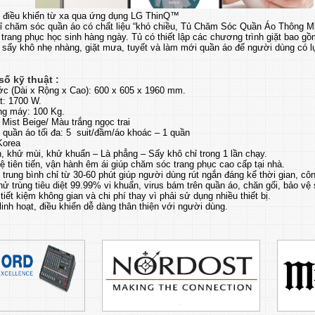
 điều khiển từ xa qua ứng dụng LG ThinQ™
ỉ chăm sóc quần áo có chất liệu “khó chiều, Tủ Chăm Sóc Quần Áo Thông 
trang phục học sinh hàng ngày. Tủ có thiết lập các chương trình giặt bao g
, sấy khô nhẹ nhàng, giặt mưa, tuyết và làm mới quần áo để người dùng có l
ố kỹ thuật :
ớc (Dài x Rộng x Cao): 600 x 605 x 1960 mm.
t: 1700 W.
ng máy: 100 Kg.
Mist Beige/ Màu trắng ngọc trai
 quần áo tối đa: 5 suit/đầm/áo khoác – 1 quần
Korea
, khử mùi, khử khuẩn – Là phẳng – Sấy khô chỉ trong 1 lần chạy.
 tiên tiến, vận hành êm ái giúp chăm sóc trang phục cao cấp tại nhà.
 trung bình chỉ từ 30-60 phút giúp người dùng rút ngắn đáng kể thời gian, cô
ử trùng tiêu diệt 99.99% vi khuẩn, virus bám trên quần áo, chăn gối, bảo vệ 
tiết kiệm không gian và chi phí thay vì phải sử dụng nhiều thiết bị.
t linh hoạt, điều khiển dễ dàng thân thiện với người dùng.