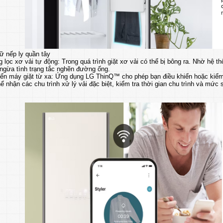
ữ nếp ly quần tây
g lọc xơ vải tự động: Trong quá trình giặt xơ vải có thể bị bông ra. Nhờ hệ 
 ngừa tình trạng tắc nghẽn đường ống.
hiển máy giặt từ xa: Ứng dụng LG ThinQ™ cho phép bạn điều khiển hoặc kiểm
ể nhận các chu trình xử lý vải đặc biệt, kiểm tra thời gian chu trình và mứ