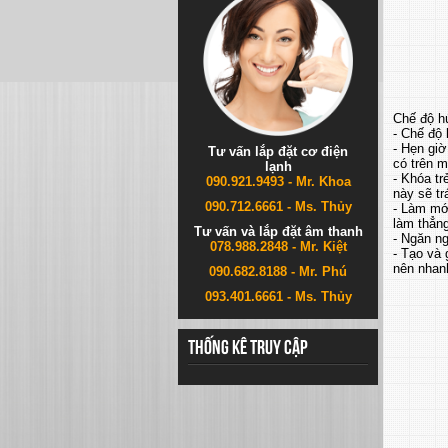
Chế độ h
- Chế độ
- Hẹn giờ
Tư vấn lắp đặt cơ điện
có trên 
lạnh
- Khóa tr
090.921.9493 - Mr. Khoa
này sẽ tr
090.712.6661 - Ms. Thủy
- Làm mới
làm thẳn
Tư vấn và lắp đặt âm thanh
- Ngăn ng
078.988.2848 - Mr. Kiệt
- Tạo và 
nên nhan
090.682.8188 - Mr. Phú
093.401.6661 - Ms. Thủy
Thống kê truy cập