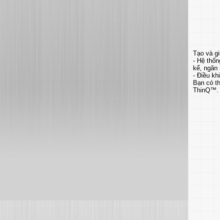
Tạo và gi
- Hệ thốn
kể, ngăn
- Điều k
Bạn có th
ThinQ™.