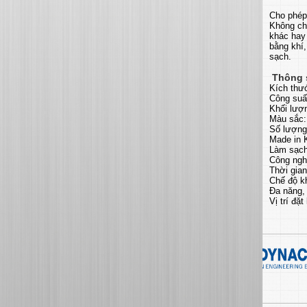
Cho phép
Không ch
khác hay 
bằng khí
sạch.
Thông s
Kích thư
Công suấ
Khối lượ
Màu sắc: 
Số lượng
Made in 
Làm sạch
Công nghệ
Thời gian
Chế độ kh
Đa năng, 
Vị trí đặ