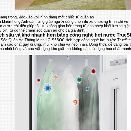
sang trọng, độc đáo với hình dáng một chiếc tủ quần áo
u khiển tiếng Anh cảm ứng giúp người dùng chọn được chương trình chỉ với 
o được cải tiến giúp tối ưu không gian bên trong tủ cho phép khối lượng giặt
lớn, tủ có thể chăm sóc quần áo cho cả gia đình.
ạch sâu và khô nhanh hơn bằng công nghệ hơi nước TrueS
Sóc Quần Áo Thông Minh LG S5BOC tích hợp công nghệ hơi nước TrueStea
iảm các chất gây dị ứng, mùi khó chịu và nếp nhăn. Đồng thời, dễ dàng loại 
thú nhồi bông và các vật dụng khó giặt mà không cần sử dụng hóa chất mạnh