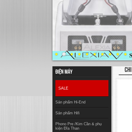
CHI
Điện máy
SALE
Sản phẩm Hi-End
Sản phẩm Hifi
Phono Pre /Kim Cần & phụ
kiện Đĩa Than