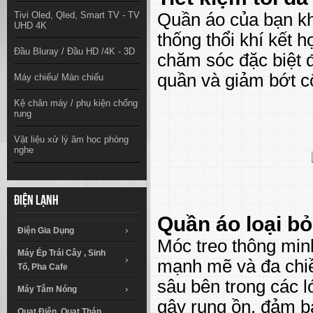
Tivi Oled, Qled, Smart TV - TV
Quần áo của bạn kh
UHD 4K
thống thổi khí kết
Đầu Bluray / Đầu HD /4K - 3D
chăm sóc đặc biệt đ
quần và giảm bớt c
Máy chiếu/ Màn chiếu
Kệ chân máy / phụ kiện chống
rung
Vật liệu xử lý âm học phòng
nghe
Điện lạnh
Quần áo loại bỏ
Điện Gia Dụng
Móc treo thông minh
Máy Ép Trái Cây , Sinh
mạnh mẽ và đa chiề
Tố, Pha Cafe
sâu bên trong các 
Máy Tắm Nóng
gây rung ồn, đảm bả
Quạt Điện, Quạt Tháp