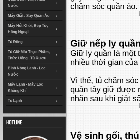
chăm sóc quần áo.
Nước
Máy Giặt / Sấy Quần Áo
Máy Hút Khói; Bếp Từ,
Hồng Ngoại
Giữ nếp ly quần
Tủ Đông
Giữ ly quần là một 
Tủ Giữ Mát Thực Phẩm,
Thức Uống , Tủ Rượu
nhiều thời gian của
Bình Nóng Lạnh - Lọc
Nước
Vì thế, tủ chăm só
Máy Lạnh - Máy Lọc
quần tây giữ được 
Không Khí
nhăn sau khi giặt sấ
Tủ Lạnh
Hotline
Vệ sinh gối, th