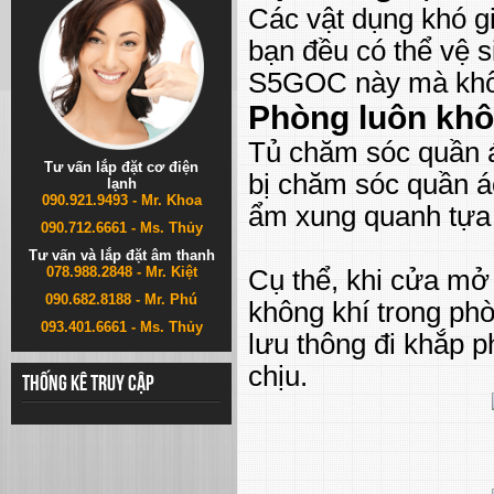
Các vật dụng khó gi
bạn đều có thể vệ 
S5GOC này mà khô
Phòng luôn khô
Tủ chăm sóc quần á
Tư vấn lắp đặt cơ điện
bị chăm sóc quần áo
lạnh
090.921.9493 - Mr. Khoa
ẩm xung quanh tựa
090.712.6661 - Ms. Thủy
Tư vấn và lắp đặt âm thanh
078.988.2848 - Mr. Kiệt
Cụ thể, khi cửa mở 
090.682.8188 - Mr. Phú
không khí trong phò
093.401.6661 - Ms. Thủy
lưu thông đi khắp p
chịu.
Thống kê truy cập