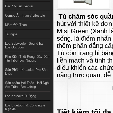
Dac / Music Server
Tủ chăm sóc quần
Combo Âm thanh/ Lifestyle
hút với thiết kế đơ
Mâm Đĩa Than
Mist Green (Xanh l
Tai nghe
sống, là điểm nhấn
Loa Subwoofer- Sound bar-
thêm phần đẳng cấ
Loa Out door
Tủ còn trang bị bả
Phụ Kiện Triệt Rung- Dây Dẫn-
liền mạch và tính 
Tín Hiệu- Lọc Nguồn,
điều khiển các chứ
Sản Phẩm Karaoke -Pro Sân
năng trực quan, dễ 
khấu
Sản phẩm Hội Thảo - Hội Nghị-
Âm Trần - Âm tường
Loa Karaoke Di Động
Loa Bluetooth & Công nghệ
hiện đại
Tiết kiệm tối đa 