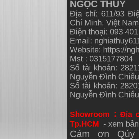
NGỌC THUỶ
Địa chỉ: 611/93 Đ
Chí Minh, Việt N
Điện thoại: 093 40
Email:
nghiathuy6
Website: https://ng
Mst : 0315177804
Số tài khoản: 282
Nguyễn Đình Chiể
Số tài khoản: 282
Nguyễn Đình Chiể
:
Showroom
Địa 
Tp.HCM
- xem bản
Cảm ơn Qúy 