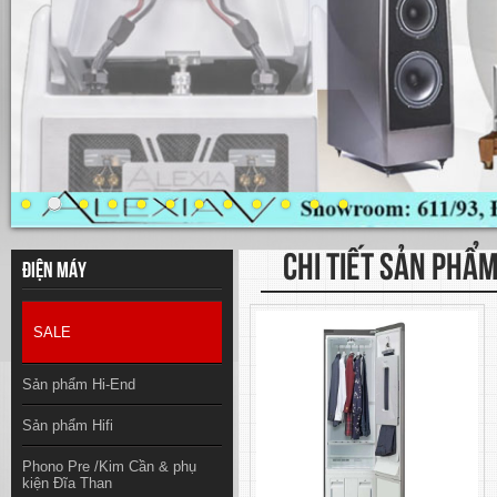
CHI TIẾT SẢN PHẨ
Điện máy
SALE
Sản phẩm Hi-End
Sản phẩm Hifi
Phono Pre /Kim Cần & phụ
kiện Đĩa Than