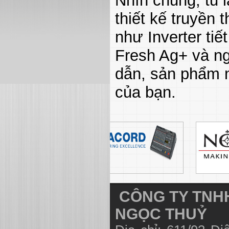
Nhìn chung, tủ 
thiết kế truyền 
như Inverter ti
Fresh Ag+ và ng
dẫn, sản phẩm n
của bạn.
CÔNG TY TNHH
NGỌC THUỶ