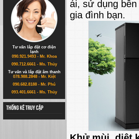
ái, sử dụng bền 
gia đình bạn.
Tư vấn lắp đặt cơ điện
lạnh
090.921.9493 - Mr. Khoa
090.712.6661 - Ms. Thủy
Tư vấn và lắp đặt âm thanh
078.988.2848 - Mr. Kiệt
090.682.8188 - Mr. Phú
093.401.6661 - Ms. Thủy
Thống kê truy cập
Khử mùi, diệt