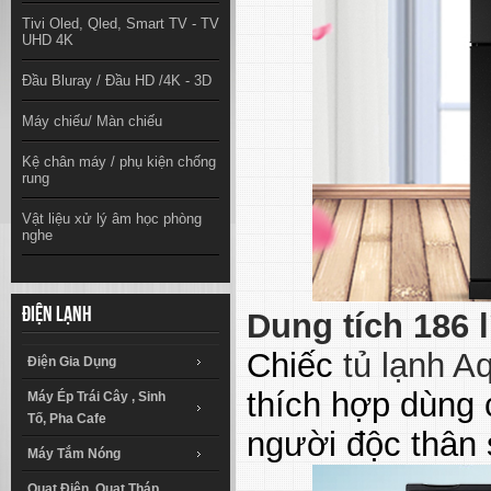
Tivi Oled, Qled, Smart TV - TV
UHD 4K
Đầu Bluray / Đầu HD /4K - 3D
Máy chiếu/ Màn chiếu
Kệ chân máy / phụ kiện chống
rung
Vật liệu xử lý âm học phòng
nghe
Điện lạnh
Dung tích 186 l
Chiếc
tủ lạnh A
Điện Gia Dụng
thích hợp dùng 
Máy Ép Trái Cây , Sinh
Tố, Pha Cafe
người độc thân 
Máy Tắm Nóng
Quạt Điện, Quạt Tháp