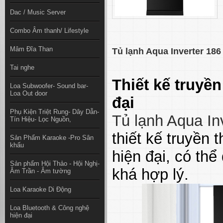
Dac / Music Server
Combo Âm thanh/ Lifestyle
Mâm Đĩa Than
Tủ lạnh Aqua Inverter 186
Tai nghe
Thiết kế truyề
Loa Subwoofer- Sound bar-
Loa Out door
đại
Phụ Kiện Triệt Rung- Dây Dẫn-
Tủ lạnh Aqua In
Tín Hiệu- Lọc Nguồn,
thiết kế truyền 
Sản Phẩm Karaoke -Pro Sân
khấu
hiện đại, có th
Sản phẩm Hội Thảo - Hội Nghị-
khá hợp lý.
Âm Trần - Âm tường
Loa Karaoke Di Động
Loa Bluetooth & Công nghệ
hiện đại