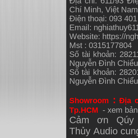
Địa chỉ: 611/93 Đ
Chí Minh, Việt N
Điện thoại: 093 40
Email:
nghiathuy6
Website: https://ng
Mst : 0315177804
Số tài khoản: 282
Nguyễn Đình Chiể
Số tài khoản: 282
Nguyễn Đình Chiể
:
Showroom
Địa 
Tp.HCM
- xem bản
Cảm ơn Qúy 
Thủy
Audio
cung