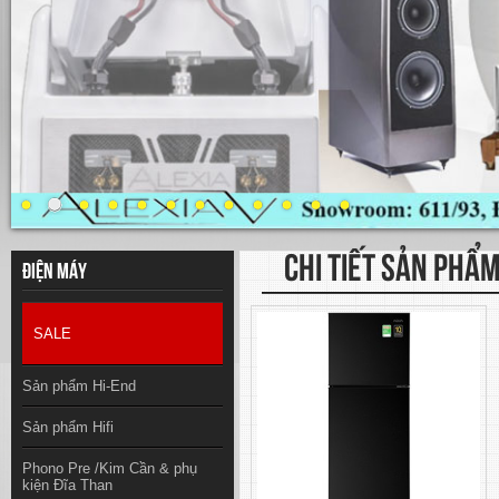
CHI TIẾT SẢN PHẨ
Điện máy
SALE
Sản phẩm Hi-End
Sản phẩm Hifi
Phono Pre /Kim Cần & phụ
kiện Đĩa Than