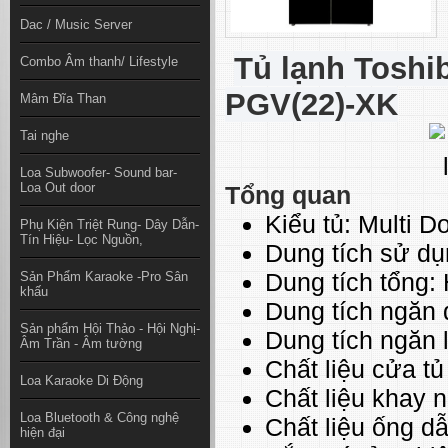
Dac / Music Server
Tủ lạnh Toshib
Combo Âm thanh/ Lifestyle
PGV(22)-XK
Mâm Đĩa Than
Tai nghe
Loa Subwoofer- Sound bar-
Loa Out door
Tổng quan
Kiểu tủ:
Multi D
Phụ Kiện Triệt Rung- Dây Dẫn-
Tín Hiệu- Lọc Nguồn,
Dung tích sử d
Dung tích tổng:
Sản Phẩm Karaoke -Pro Sân
khấu
Dung tích ngăn
Sản phẩm Hội Thảo - Hội Nghị-
Dung tích ngăn 
Âm Trần - Âm tường
Chất liệu cửa tủ
Loa Karaoke Di Động
Chất liệu khay 
Loa Bluetooth & Công nghệ
Chất liệu ống d
hiện đại