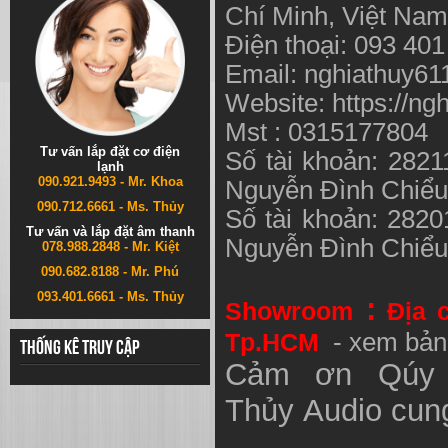
Chí Minh, Việt N
Điện thoại: 093 40
Email:
nghiathuy6
Website: https://ng
Mst : 0315177804
Tư vấn lắp đặt cơ điện
Số tài khoản: 282
lạnh
090.921.9493 - Mr. Khoa
Nguyễn Đình Chiể
090.712.6661 - Ms. Thủy
Số tài khoản: 282
Tư vấn và lắp đặt âm thanh
Nguyễn Đình Chiể
078.988.2848 - Mr. Kiệt
090.682.8188 - Mr. Phú
093.401.6661 - Ms. Thủy
:
Showroom
Địa 
Tp.HCM
- xem bản
Thống kê truy cập
Cảm ơn Qúy 
Thủy
Audio
cung