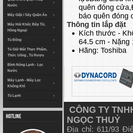
quên đóng cửa,
Nước
báo quên đóng c
Máy Giặt / Sấy Quần Áo
Thông tin lắp đặt
Máy Hút Khói; Bếp Từ,
Hồng Ngoại
Kích thước - Kh
64.5 cm - Nặng 
Tủ Đông
Hãng:
Toshiba
Tủ Giữ Mát Thực Phẩm,
Thức Uống , Tủ Rượu
Bình Nóng Lạnh - Lọc
Nước
Máy Lạnh - Máy Lọc
Không Khí
Tủ Lạnh
CÔNG TY TNHH
Hotline
NGỌC THUỶ
Địa chỉ: 611/93 Đ