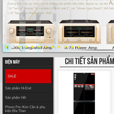
CHI TIẾT SẢN PHẨ
Điện máy
SALE
Sản phẩm Hi-End
Sản phẩm Hifi
Phono Pre /Kim Cần & phụ
kiện Đĩa Than