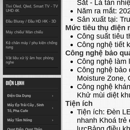
Sắt - Lá tản nh
Tivi Oled, Qled, Smart TV - TV
Năm ra mắt:
20
UHD 4K
Sản xuất tại:
Tr
Đầu Bluray / Đầu HD /4K - 3D
Mức tiêu thụ điện
Máy chiếu/ Màn chiếu
Công suất tiêu 
Công nghệ tiết 
Kệ chân máy / phụ kiện chống
rung
Công nghệ bảo quả
Vật liệu xử lý âm học phòng
Công nghệ làm 
nghe
Công nghệ bảo 
Moisture Zone,
Điện lạnh
Công nghệ khán
Khử mùi diệt kh
Điện Gia Dụng
Tiện ích
Máy Ép Trái Cây , Sinh
Tiện ích:
Đèn LE
Tố, Pha Cafe
nhanh
Khoá trẻ
Máy Tắm Nóng
lựcBảng điều kh
Quạt Điện, Quạt Tháp