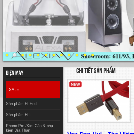
CHI TIẾT SẢN PHẨM
Điện máy
SALE
Sản phẩm Hi-End
Sản phẩm Hifi
Phono Pre /Kim Cần & phụ
kiện Đĩa Than