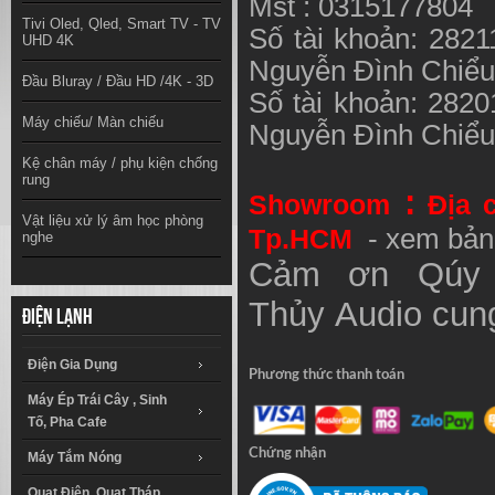
Mst : 0315177804
Tivi Oled, Qled, Smart TV - TV
Số tài khoản: 282
UHD 4K
Nguyễn Đình Chiể
Đầu Bluray / Đầu HD /4K - 3D
Số tài khoản: 282
Máy chiếu/ Màn chiếu
Nguyễn Đình Chiể
Kệ chân máy / phụ kiện chống
rung
:
Showroom
Địa 
Vật liệu xử lý âm học phòng
Tp.HCM
- xem bản
nghe
Cảm ơn Qúy 
Thủy
Audio
cung
Điện lạnh
Điện Gia Dụng
Phương thức thanh toán
Máy Ép Trái Cây , Sinh
Tố, Pha Cafe
Chứng nhận
Máy Tắm Nóng
Quạt Điện, Quạt Tháp