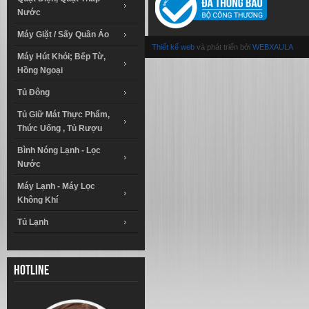
Nước
Máy Giặt / Sấy Quần Áo
Thiết kế web
và phát triển bởi
WEBXAULA
Máy Hút Khói; Bếp Từ,
Hồng Ngoại
Tủ Đông
Tủ Giữ Mát Thực Phẩm,
Thức Uống , Tủ Rượu
Bình Nóng Lạnh - Lọc
Nước
Máy Lạnh - Máy Lọc
Không Khí
Tủ Lạnh
Hotline