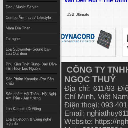
Van Den Hul - The Ulti
Dac / Music Server
USB Ultimate
Combo Âm thanh/ Lifestyle
Mâm Đĩa Than
Tai nghe
Loa Subwoofer- Sound bar-
Loa Out door
Phụ Kiện Triệt Rung- Dây Dẫn-
CÔNG TY TNHH
Tín Hiệu- Lọc Nguồn,
NGỌC THUỶ
Sản Phẩm Karaoke -Pro Sân
khấu
Địa chỉ: 611/93 Đ
Sản phẩm Hội Thảo - Hội Nghị-
Chí Minh, Việt N
Âm Trần - Âm tường
Điện thoại: 093 40
Loa Karaoke Di Động
Email:
nghiathuy6
Loa Bluetooth & Công nghệ
Website: https://ng
hiện đại