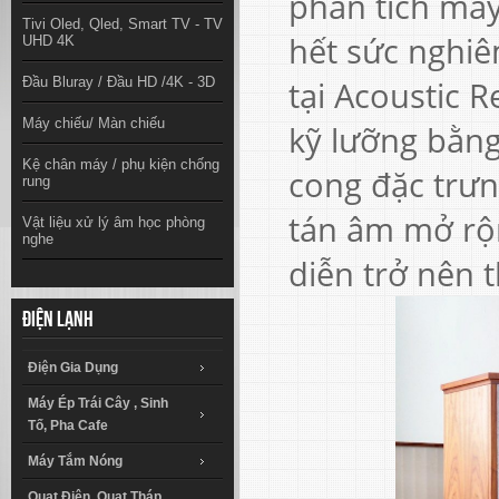
phân tích máy
Tivi Oled, Qled, Smart TV - TV
hết sức nghiê
UHD 4K
Đầu Bluray / Đầu HD /4K - 3D
tại Acoustic R
Máy chiếu/ Màn chiếu
kỹ lưỡng bằng
Kệ chân máy / phụ kiện chống
cong đặc trư
rung
tán âm mở rộn
Vật liệu xử lý âm học phòng
nghe
diễn trở nên 
Điện lạnh
Điện Gia Dụng
Máy Ép Trái Cây , Sinh
Tố, Pha Cafe
Máy Tắm Nóng
Quạt Điện, Quạt Tháp