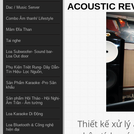
ACOUSTIC REV
Dac / Music Server
Combo Âm thanh/ Lifestyle
Mâm Đĩa Than
Tai nghe
Loa Subwoofer- Sound bar-
Loa Out door
Phụ Kiện Triệt Rung- Dây Dẫn-
Tín Hiệu- Lọc Nguồn,
Sản Phẩm Karaoke -Pro Sân
khấu
Sản phẩm Hội Thảo - Hội Nghị-
Âm Trần - Âm tường
Loa Karaoke Di Động
Thiết kế xử l
Loa Bluetooth & Công nghệ
hiện đại