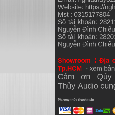
Website: https://ng
Mst : 0315177804
Số tài khoản: 282
Nguyễn Đình Chiể
Số tài khoản: 282
Nguyễn Đình Chiể
:
Showroom
Địa 
Tp.HCM
- xem bản
Cảm ơn Qúy 
Thủy
Audio
cung
Phương thức thanh toán