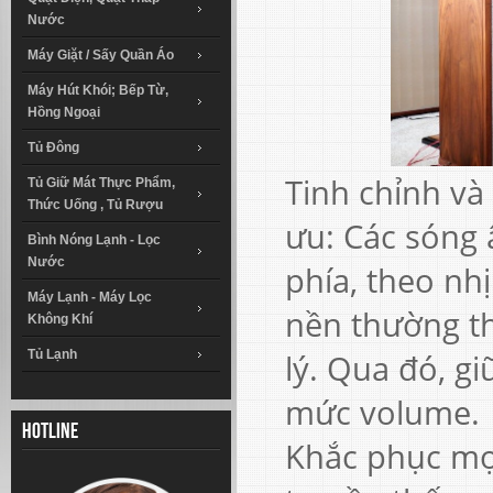
Nước
Máy Giặt / Sấy Quần Áo
Máy Hút Khói; Bếp Từ,
Hồng Ngoại
Tủ Đông
Tinh chỉnh và
Tủ Giữ Mát Thực Phẩm,
Thức Uống , Tủ Rượu
ưu: Các sóng
Bình Nóng Lạnh - Lọc
Nước
phía, theo nh
Máy Lạnh - Máy Lọc
nền thường t
Không Khí
Tủ Lạnh
lý. Qua đó, g
mức volume.
Hotline
Khắc phục mọi