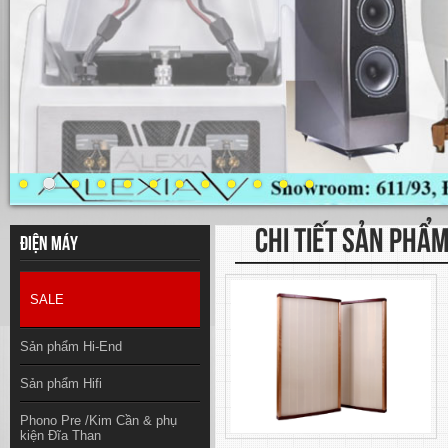
CHI TIẾT SẢN PHẨ
Điện máy
SALE
Sản phẩm Hi-End
Sản phẩm Hifi
Phono Pre /Kim Cần & phụ
kiện Đĩa Than