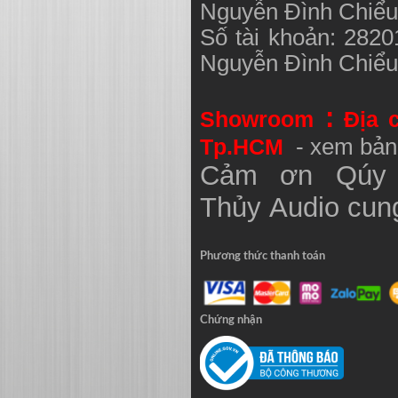
Nguyễn Đình Chiể
Số tài khoản: 282
Nguyễn Đình Chiể
:
Showroom
Địa 
Tp.HCM
- xem bản
Cảm ơn Qúy 
Thủy
Audio
cung
Phương thức thanh toán
Chứng nhận