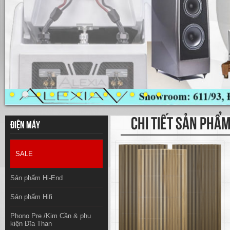
CHI TIẾT SẢN PHẨ
Điện máy
SALE
Sản phẩm Hi-End
Sản phẩm Hifi
Phono Pre /Kim Cần & phụ
kiện Đĩa Than