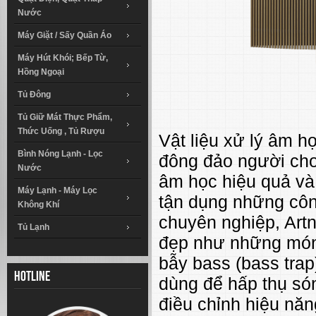
Nước
Máy Giặt / Sấy Quần Áo
Máy Hút Khói; Bếp Từ,
Hồng Ngoại
Tủ Đông
Tủ Giữ Mát Thực Phẩm,
Thức Uống , Tủ Rượu
Vật liệu xử lý âm 
Bình Nóng Lạnh - Lọc
đông đảo người chơi
Nước
âm học hiệu quả v
Máy Lạnh - Máy Lọc
tận dụng những côn
Không Khí
chuyên nghiệp, Artn
Tủ Lạnh
đẹp như những món t
bẫy bass (bass tr
Hotline
dùng để hấp thụ só
điều chỉnh hiệu năn