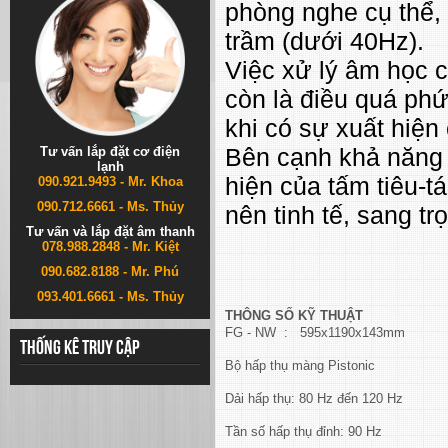
phòng nghe cụ thể, 
trầm (dưới 40Hz).
Việc xử lý âm học 
còn là điều quá phứ
khi có sự xuất hiện
Bên cạnh khả năng c
Tư vấn lắp đặt cơ điện
lạnh
hiện của tấm tiêu-t
090.921.9493 - Mr. Khoa
090.712.6661 - Ms. Thủy
nên tinh tế, sang t
Tư vấn và lắp đặt âm thanh
078.988.2848 - Mr. Kiệt
090.682.8188 - Mr. Phú
093.401.6661 - Ms. Thủy
THÔNG SỐ KỸ THUẬT
FG - NW : 595x1190x143mm
Thống kê truy cập
Bộ hấp thụ màng Pistonic
Dải hấp thụ: 80 Hz đến 120 Hz
Tần số hấp thụ đỉnh: 90 Hz