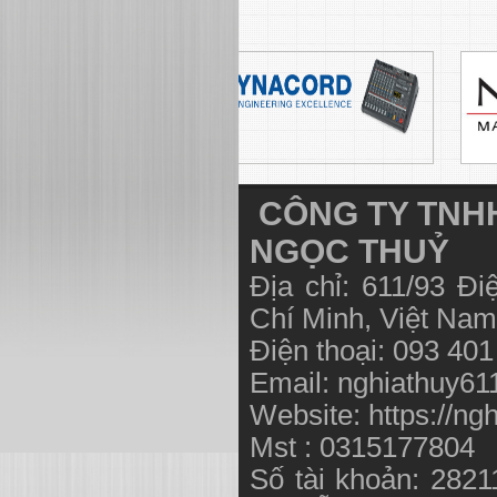
CÔNG TY TNHH
NGỌC THUỶ
Địa chỉ: 611/93 Đ
Chí Minh, Việt N
Điện thoại: 093 40
Email:
nghiathuy6
Website: https://ng
Mst : 0315177804
Số tài khoản: 282