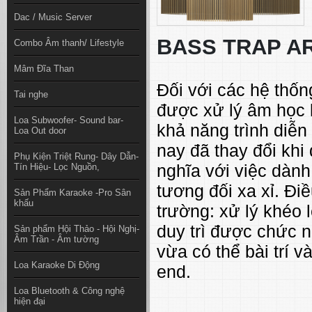
Dac / Music Server
BASS TRAP A
Combo Âm thanh/ Lifestyle
Mâm Đĩa Than
Đối với các hệ thố
Tai nghe
được xử lý âm học l
Loa Subwoofer- Sound bar-
khả năng trình diễn
Loa Out door
nay đã thay đổi khi
Phụ Kiện Triệt Rung- Dây Dẫn-
nghĩa với việc dành
Tín Hiệu- Lọc Nguồn,
tương đối xa xỉ. Đi
Sản Phẩm Karaoke -Pro Sân
khấu
trường: xử lý khéo
duy trì được chức nă
Sản phẩm Hội Thảo - Hội Nghị-
Âm Trần - Âm tường
vừa có thể bài trí 
Loa Karaoke Di Động
end.
Loa Bluetooth & Công nghệ
hiện đại