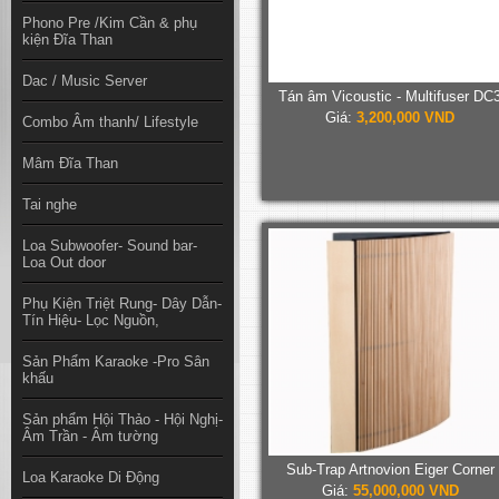
Phono Pre /Kim Cần & phụ
kiện Đĩa Than
Dac / Music Server
Tán âm Vicoustic - Multifuser DC
Giá:
3,200,000 VND
Combo Âm thanh/ Lifestyle
Mâm Đĩa Than
Tai nghe
Loa Subwoofer- Sound bar-
Loa Out door
Phụ Kiện Triệt Rung- Dây Dẫn-
Tín Hiệu- Lọc Nguồn,
Sản Phẩm Karaoke -Pro Sân
khấu
Sản phẩm Hội Thảo - Hội Nghị-
Âm Trần - Âm tường
Sub-Trap Artnovion Eiger Corner
Loa Karaoke Di Động
Giá:
55,000,000 VND