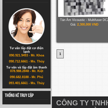
Tán Âm Vicoustic - Multifuser DC
Giá:
2,300,000 VND
Tư vấn lắp đặt cơ điện
lạnh
1
090.921.9493 - Mr. Khoa
090.712.6661 - Ms. Thủy
Tư vấn và lắp đặt âm thanh
078.988.2848 - Mr. Kiệt
090.682.8188 - Mr. Phú
093.401.6661 - Ms. Thủy
Thống kê truy cập
CÔNG TY TNHH