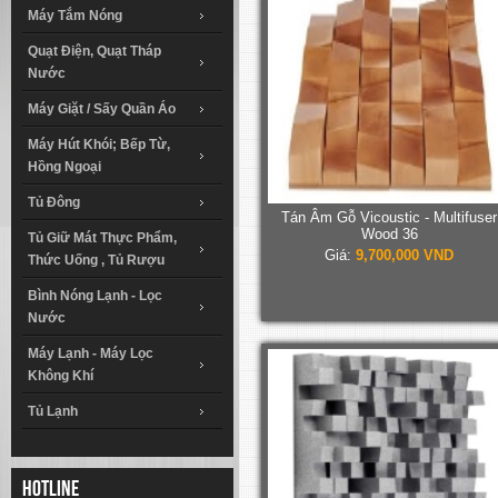
Máy Tắm Nóng
Quạt Điện, Quạt Tháp
Nước
Máy Giặt / Sấy Quần Áo
Máy Hút Khói; Bếp Từ,
Hồng Ngoại
Tủ Đông
Tán Âm Gỗ Vicoustic - Multifuser
Wood 36
Tủ Giữ Mát Thực Phẩm,
Giá:
9,700,000 VND
Thức Uống , Tủ Rượu
Bình Nóng Lạnh - Lọc
Nước
Máy Lạnh - Máy Lọc
Không Khí
Tủ Lạnh
Hotline