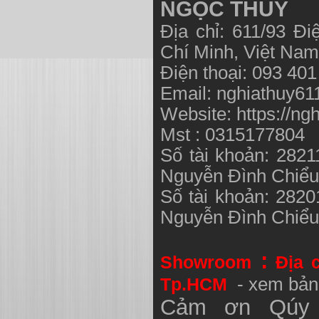
NGỌC THUỶ
Địa chỉ: 611/93 Đ
Chí Minh, Việt N
Điện thoại: 093 40
Email:
nghiathuy6
Website: https://ng
Mst : 0315177804
Số tài khoản: 282
Nguyễn Đình Chiể
Số tài khoản: 282
Nguyễn Đình Chiể
:
Showroom
Địa 
Tp.HCM
- xem bản
Cảm ơn Qúy 