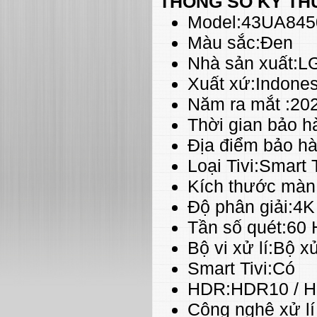
THÔNG SỐ KỸ TH
Model:43UA84
Màu sắc:Đen
Nhà sản xuất:L
Xuất xứ:Indones
Năm ra mắt :20
Thời gian bảo 
Địa điểm bảo h
Loại Tivi:Smart 
Kích thước màn 
Độ phân giải:4K
Tần số quét:60 
Bộ vi xử lí:Bộ x
Smart Tivi:Có
HDR:HDR10 / 
Công nghệ xử lí