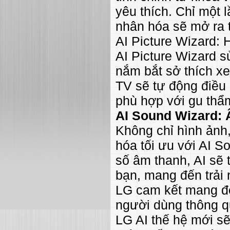
yêu thích. Chỉ một 
nhân hóa sẽ mở ra 
AI Picture Wizard:
AI Picture Wizard s
nắm bắt sở thích xe
TV sẽ tự động điều c
phù hợp với gu thẩ
AI Sound Wizard:
Không chỉ hình ảnh
hóa tối ưu với AI S
số âm thanh, AI sẽ 
bạn, mang đến trải
LG cam kết mang đế
người dùng thông 
LG AI thế hệ mới s