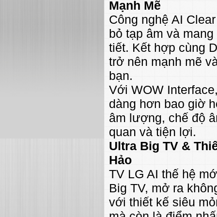
Mạnh Mẽ
Công nghệ AI Clear 
bỏ tạp âm và mang 
tiết. Kết hợp cùng 
trở nên mạnh mẽ và 
bạn.
Với WOW Interface, 
dàng hơn bao giờ hế
âm lượng, chế độ â
quan và tiện lợi.
Ultra Big TV & Thi
Hảo
TV LG AI thế hệ mớ
Big TV, mở ra không
với thiết kế siêu mỏn
mà còn là điểm nhấ