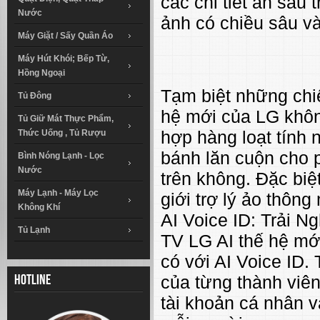
các chi tiết ẩn sâu
Nước
ảnh có chiều sâu v
Máy Giặt / Sấy Quần Áo
Máy Hút Khói; Bếp Từ,
Hồng Ngoại
Tạm biệt những chiế
Tủ Đông
hệ mới của LG khôn
Tủ Giữ Mát Thực Phẩm,
hợp hàng loạt tính
Thức Uống , Tủ Rượu
bánh lăn cuộn cho 
Bình Nóng Lạnh - Lọc
Nước
trên không. Đặc biệ
Máy Lạnh - Máy Lọc
giới trợ lý ảo thông
Không Khí
AI Voice ID: Trải 
Tủ Lạnh
TV LG AI thế hệ mớ
có với AI Voice ID.
của từng thành viên
Hotline
tài khoản cá nhân v