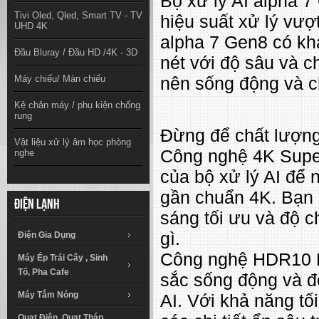
Bộ xử lý AI alpha 7
Tivi Oled, Qled, Smart TV - TV
hiệu suất xử lý vượt
UHD 4K
alpha 7 Gen8 có khả
Đầu Bluray / Đầu HD /4K - 3D
nét với độ sâu và c
Máy chiếu/ Màn chiếu
nên sống động và c
Kệ chân máy / phụ kiện chống
rung
Đừng để chất lượng
Vật liệu xử lý âm học phòng
Công nghệ 4K Super
nghe
của bộ xử lý AI để 
gần chuẩn 4K. Bạn 
Điện lạnh
sáng tối ưu và độ 
gì.
Điện Gia Dụng
Công nghệ HDR10 P
Máy Ép Trái Cây , Sinh
Tố, Pha Cafe
sắc sống động và đ
Máy Tắm Nóng
AI. Với khả năng tố
Quạt Điện, Quạt Tháp