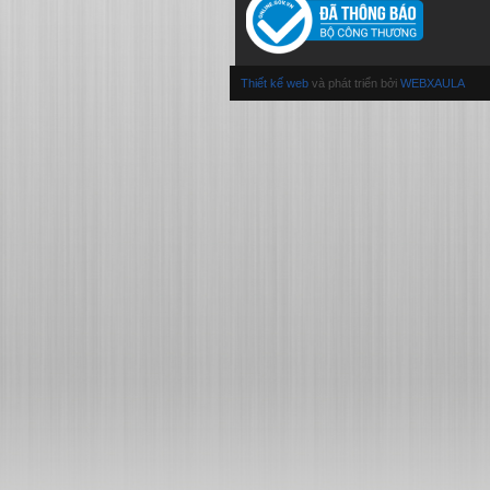
Thiết kế web
và phát triển bởi
WEBXAULA