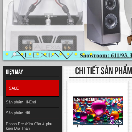
CHI TIẾT SẢN PHẨ
Điện máy
SALE
Sản phẩm Hi-End
Sản phẩm Hifi
Phono Pre /Kim Cần & phụ
kiện Đĩa Than