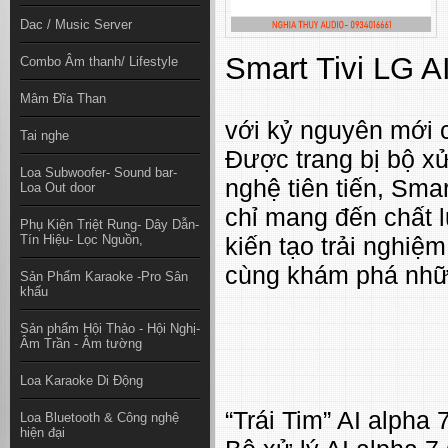
Dac / Music Server
Smart Tivi LG 
Combo Âm thanh/ Lifestyle
Mâm Đĩa Than
với kỷ nguyên mới củ
Tai nghe
Được trang bị bộ x
Loa Subwoofer- Sound bar-
nghệ tiên tiến, Sm
Loa Out door
chỉ mang đến chất 
Phụ Kiện Triệt Rung- Dây Dẫn-
Tín Hiệu- Lọc Nguồn,
kiến tạo trải nghiệ
cùng khám phá nhữn
Sản Phẩm Karaoke -Pro Sân
khấu
Sản phẩm Hội Thảo - Hội Nghị-
Âm Trần - Âm tường
Loa Karaoke Di Động
“Trái Tim” AI alph
Loa Bluetooth & Công nghệ
hiện đại