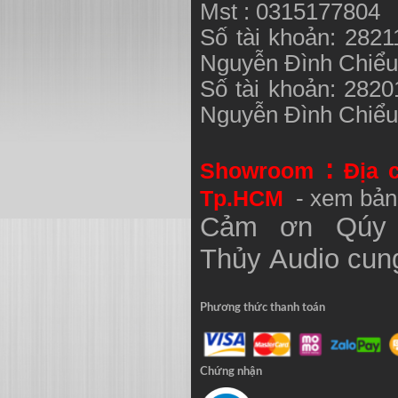
Mst : 0315177804
Số tài khoản: 282
Nguyễn Đình Chiể
Số tài khoản: 282
Nguyễn Đình Chiể
:
Showroom
Địa 
Tp.HCM
- xem bản
Cảm ơn Qúy 
Thủy
Audio
cung
Phương thức thanh toán
Chứng nhận