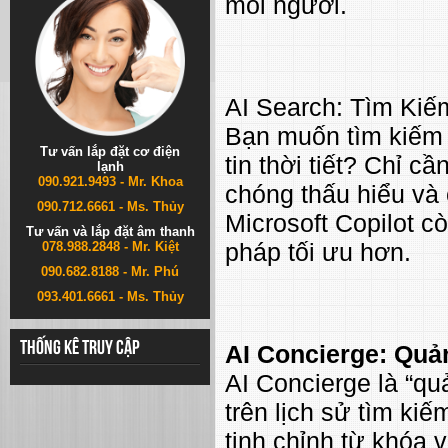
mỗi người.
AI Search: Tìm Kiế
Bạn muốn tìm kiếm 
Tư vấn lắp đặt cơ điện
tin thời tiết? Chỉ c
lạnh
090.921.9493 - Mr. Khoa
chóng thấu hiểu và 
090.712.6661 - Ms. Thủy
Microsoft Copilot c
Tư vấn và lắp đặt âm thanh
pháp tối ưu hơn.
078.988.2848 - Mr. Kiệt
090.682.8188 - Mr. Phú
093.401.6661 - Ms. Thủy
Thống kê truy cập
AI Concierge: Quả
AI Concierge là “qu
trên lịch sử tìm ki
tinh chỉnh từ khóa 