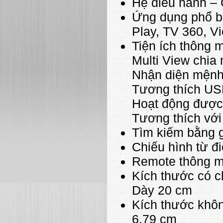
Hệ điều hành –
Ứng dụng phổ bi
Play, TV 360, V
Tiện ích thông 
Multi View chia 
Nhận diện mệnh 
Tương thích U
Hoạt động được
Tương thích với
Tìm kiếm bằng g
Chiếu hình từ đ
Remote thông m
Kích thước có c
Dày 20 cm
Kích thước khô
6.79 cm