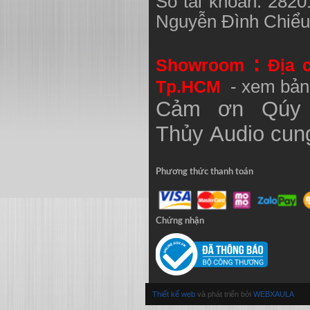
Số tài khoản: 282
Nguyễn Đình Chiể
:
Showroom
Địa 
Tp.HCM
- xem bản
Cảm ơn Qúy 
Thủy
Audio
cung
Phương thức thanh toán
Chứng nhận
Thiết kế web
và phát triển bởi
WEBXAULA