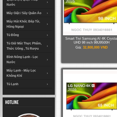
Nước
Máy Giặt / Sấy Quần Áo
Máy Hút Khói; Bếp Từ,
Hồng Ngoại
Tủ Đông
Smart Tivi Samsung AI 4K Crysta
UHD 98 inch 98U9500H
Tủ Giữ Mát Thực Phẩm,
Giá:
32,800,000 VND
Thức Uống , Tủ Rượu
Bình Nóng Lạnh - Lọc
Nước
Máy Lạnh - Máy Lọc
Không Khí
Tủ Lạnh
Hotline