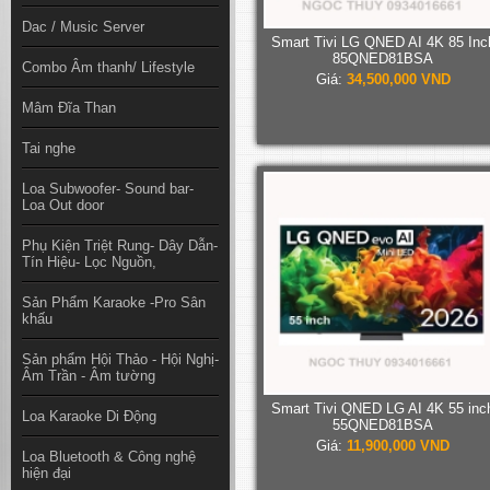
Dac / Music Server
Smart Tivi LG QNED AI 4K 85 Inc
85QNED81BSA
Combo Âm thanh/ Lifestyle
Giá:
34,500,000 VND
Mâm Đĩa Than
Tai nghe
Loa Subwoofer- Sound bar-
Loa Out door
Phụ Kiện Triệt Rung- Dây Dẫn-
Tín Hiệu- Lọc Nguồn,
Sản Phẩm Karaoke -Pro Sân
khấu
Sản phẩm Hội Thảo - Hội Nghị-
Âm Trần - Âm tường
Smart Tivi QNED LG AI 4K 55 inc
Loa Karaoke Di Động
55QNED81BSA
Giá:
11,900,000 VND
Loa Bluetooth & Công nghệ
hiện đại