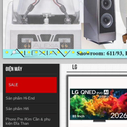
LG
Điện máy
SALE
Sản phẩm Hi-End
Sản phẩm Hifi
Phono Pre /Kim Cần & phụ
kiện Đĩa Than