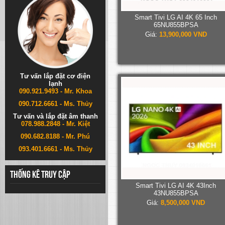
Smart Tivi LG AI 4K 65 Inch
65NU855BPSA
Giá:
13,900,000 VND
Tư vấn lắp đặt cơ điện
lạnh
090.921.9493 - Mr. Khoa
090.712.6661 - Ms. Thủy
Tư vấn và lắp đặt âm thanh
078.988.2848 - Mr. Kiệt
090.682.8188 - Mr. Phú
093.401.6661 - Ms. Thủy
Thống kê truy cập
Smart Tivi LG AI 4K 43Inch
43NU855BPSA
Giá:
8,500,000 VND