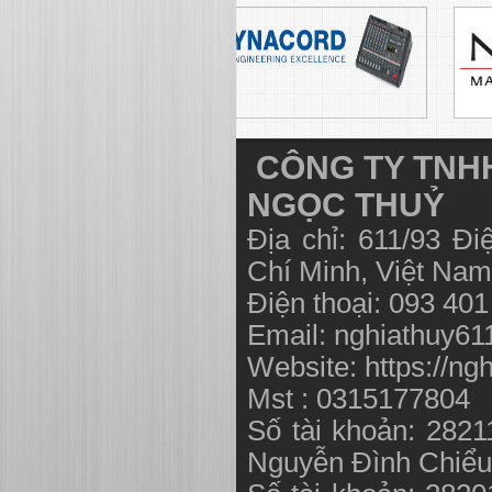
CÔNG TY TNHH
NGỌC THUỶ
Địa chỉ: 611/93 Đ
Chí Minh, Việt N
Điện thoại: 093 40
Email:
nghiathuy6
Website: https://ng
Mst : 0315177804
Số tài khoản: 282
Nguyễn Đình Chiể