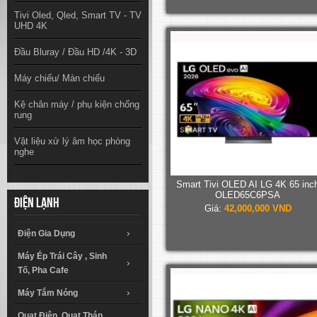
Tivi Oled, Qled, Smart TV - TV
UHD 4K
Đầu Bluray / Đầu HD /4K - 3D
Máy chiếu/ Màn chiếu
Kệ chân máy / phụ kiện chống
rung
Vật liệu xử lý âm học phòng
nghe
Smart Tivi OLED AI LG 4K 65 inc
OLED65C6PSA
Điện lạnh
Giá:
42,000,000 VND
Điện Gia Dụng
Máy Ép Trái Cây , Sinh
Tố, Pha Cafe
Máy Tắm Nóng
Quạt Điện, Quạt Tháp