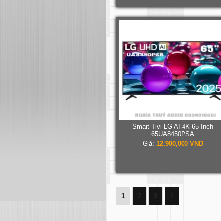
Smart Tivi LG AI 4K 65 Inch
65UA8450PSA
Giá:
12,900,000 VND
1
2
3
4