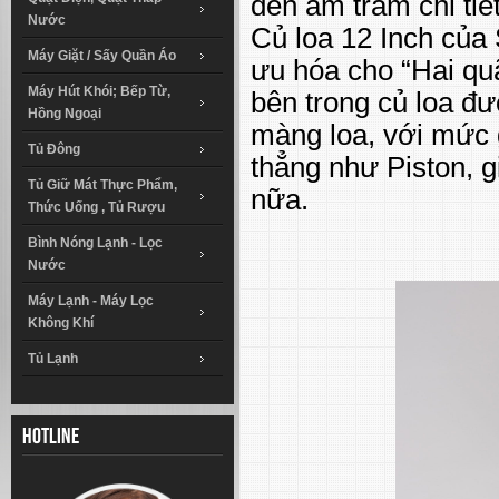
đến âm trầm chi tiết
Nước
Củ loa 12 Inch của
Máy Giặt / Sấy Quần Áo
ưu hóa cho “Hai qu
Máy Hút Khói; Bếp Từ,
bên trong củ loa đư
Hồng Ngoại
màng loa, với mức 
Tủ Đông
thẳng như Piston, g
Tủ Giữ Mát Thực Phẩm,
nữa.
Thức Uống , Tủ Rượu
Bình Nóng Lạnh - Lọc
Nước
Máy Lạnh - Máy Lọc
Không Khí
Tủ Lạnh
Hotline