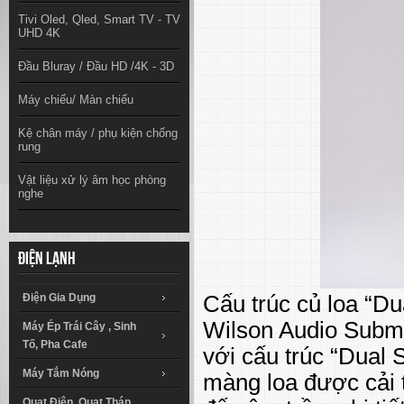
Tivi Oled, Qled, Smart TV - TV
UHD 4K
Đầu Bluray / Đầu HD /4K - 3D
Máy chiếu/ Màn chiếu
Kệ chân máy / phụ kiện chống
rung
Vật liệu xử lý âm học phòng
nghe
Điện lạnh
Điện Gia Dụng
Cấu trúc củ loa “Du
Wilson Audio Subme
Máy Ép Trái Cây , Sinh
Tố, Pha Cafe
với cấu trúc “Dual
Máy Tắm Nóng
màng loa được cải 
Quạt Điện, Quạt Tháp