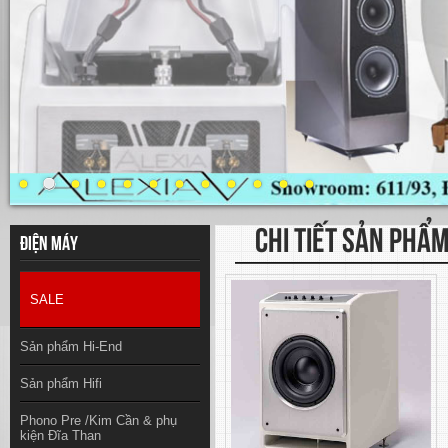
CHI TIẾT SẢN PHẨ
Điện máy
SALE
Sản phẩm Hi-End
Sản phẩm Hifi
Phono Pre /Kim Cần & phụ
kiện Đĩa Than