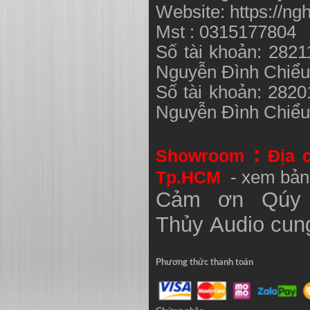
Website: https://ng
Mst : 0315177804
Số tài khoản: 282
Nguyễn Đình Chiể
Số tài khoản: 282
Nguyễn Đình Chiể
:
Showroom
Địa 
Tp.HCM
- xem bản
Cảm ơn Qúy 
Thủy
Audio
cung
Phương thức thanh toán