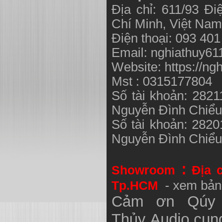
Địa chỉ: 611/93 Đ
Chí Minh, Việt N
Điện thoại: 093 40
Email:
nghiathuy6
Website: https://ng
Mst : 0315177804
Số tài khoản: 282
Nguyễn Đình Chiể
Số tài khoản: 282
Nguyễn Đình Chiể
:
Showroom
Địa 
Tp.HCM
- xem bản
Cảm ơn Qúy 
Thủy
Audio
cung