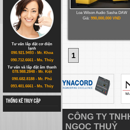
Loa Wilson Audio Sasha DAW
Giá:
990,000,000 VND
Tư vấn lắp đặt cơ điện
lạnh
090.921.9493 - Mr. Khoa
1
090.712.6661 - Ms. Thủy
Tư vấn và lắp đặt âm thanh
078.988.2848 - Mr. Kiệt
090.682.8188 - Mr. Phú
093.401.6661 - Ms. Thủy
Thống kê truy cập
CÔNG TY TNHH
NGỌC THUỶ