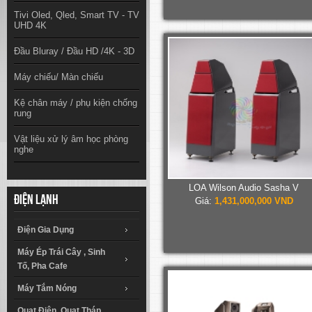
Tivi Oled, Qled, Smart TV - TV
UHD 4K
Đầu Bluray / Đầu HD /4K - 3D
Máy chiếu/ Màn chiếu
Kệ chân máy / phụ kiện chống
rung
Vật liệu xử lý âm học phòng
nghe
LOA Wilson Audio Sasha V
Điện lạnh
Giá:
1,431,000,000 VND
Điện Gia Dụng
Máy Ép Trái Cây , Sinh
Tố, Pha Cafe
Máy Tắm Nóng
Quạt Điện, Quạt Tháp