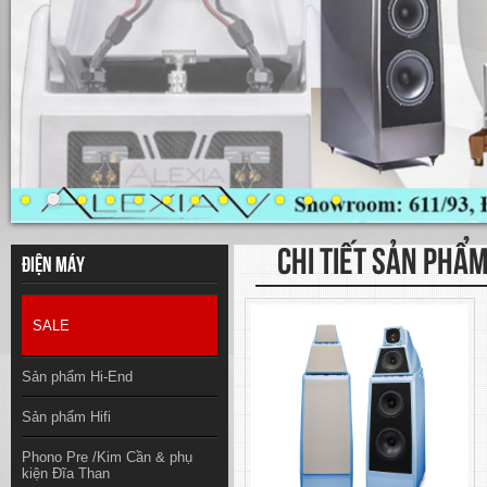
CHI TIẾT SẢN PHẨ
Điện máy
SALE
Sản phẩm Hi-End
Sản phẩm Hifi
Phono Pre /Kim Cần & phụ
kiện Đĩa Than