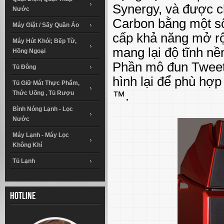
Synergy, và được c
Nước
Carbon bằng một s
Máy Giặt / Sấy Quần Áo
cấp khả năng mở rộn
Máy Hút Khói; Bếp Từ,
mang lại độ tĩnh nề
Hồng Ngoại
Phần mô đun Tweete
Tủ Đông
hình lại để phù hợ
Tủ Giữ Mát Thực Phẩm,
™.
Thức Uống , Tủ Rượu
Bình Nóng Lạnh - Lọc
Nước
Máy Lạnh - Máy Lọc
Không Khí
Tủ Lạnh
Hotline