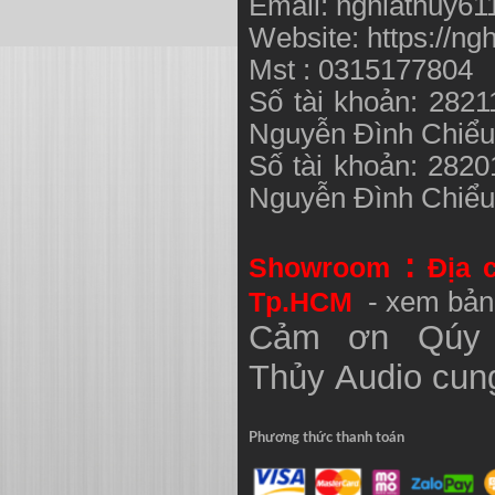
Email:
nghiathuy6
Website: https://ng
Mst : 0315177804
Số tài khoản: 282
Nguyễn Đình Chiể
Số tài khoản: 282
Nguyễn Đình Chiể
:
Showroom
Địa 
Tp.HCM
- xem bản
Cảm ơn Qúy 
Thủy
Audio
cung
Phương thức thanh toán