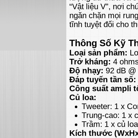
“Vật liệu V”, nơi ch
ngăn chặn mọi rung
tĩnh tuyệt đối cho t
Thông Số Kỹ Th
Loại sản phẩm:
Lo
Trở kháng:
4 ohms 
Độ nhạy:
92 dB @
Đáp tuyến tần số:
Công suất ampli t
Củ loa:
Tweeter: 1 x Co
Trung-cao: 1 x 
Trầm: 1 x củ loa
Kích thước (WxHx