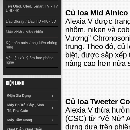
Tivi Oled, Qled, Smart TV - TV
UHD 4K
Củ loa Mid Alnico
Alexia V được trang
Đầu Bluray / Đầu HD /4K - 3D
nhôm, niken và cob
Máy chiếu/ Màn chiếu
Vương” Chronosonic
Kệ chân máy / phụ kiện chống
trung. Theo đó, củ
rung
biệt, được sắp xếp
Vật liệu xử lý âm học phòng
nâng cao hơn nữa sự
nghe
Điện lạnh
Điện Gia Dụng
Củ loa Tweeter C
Máy Ép Trái Cây , Sinh
Alexia V thừa hưởn
Tố, Pha Cafe
(CSC) từ “Vệ Nữ” A
Máy Tắm Nóng
dựng dựa trên phiê
Quạt Điện, Quạt Tháp