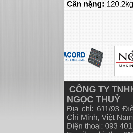
Cân nặng:
120.2kg
CÔNG TY TNHH
NGỌC THUỶ
Địa chỉ: 611/93 Đ
Chí Minh, Việt N
Điện thoại: 093 40