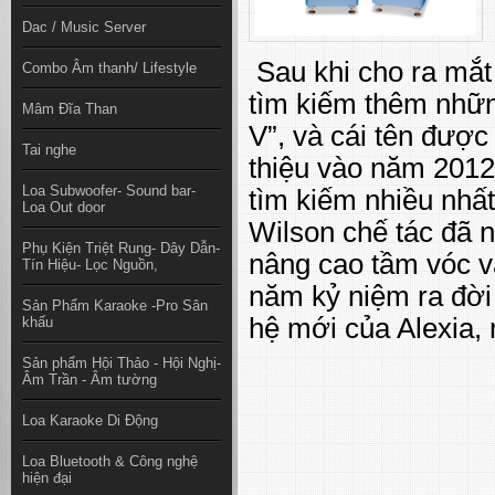
Dac / Music Server
Sau khi cho ra mắ
Combo Âm thanh/ Lifestyle
tìm kiếm thêm nhữn
Mâm Đĩa Than
V”, và cái tên được
Tai nghe
thiệu vào năm 2012,
Loa Subwoofer- Sound bar-
tìm kiếm nhiều nhất
Loa Out door
Wilson chế tác đã n
Phụ Kiện Triệt Rung- Dây Dẫn-
nâng cao tầm vóc và
Tín Hiệu- Lọc Nguồn,
năm kỷ niệm ra đời 
Sản Phẩm Karaoke -Pro Sân
hệ mới của Alexia,
khấu
Sản phẩm Hội Thảo - Hội Nghị-
Âm Trần - Âm tường
Loa Karaoke Di Động
Loa Bluetooth & Công nghệ
hiện đại