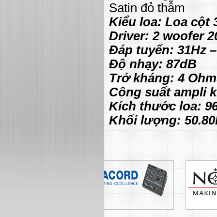
Satin đỏ thẫm
Kiểu loa: Loa cột
Driver:
2 woofer 
Đáp tuyến:
31Hz –
Độ nhạy: 87dB
Trở kháng: 4 Ohm
Công suất ampli 
Kích thước loa:
96
Khối lượng:
50.80