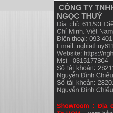
CÔNG TY TNHH
NGỌC THUỶ
Địa chỉ: 611/93 Đ
Chí Minh, Việt N
Điện thoại: 093 40
Email:
nghiathuy6
Website: https://ng
Mst : 0315177804
Số tài khoản: 282
Nguyễn Đình Chiể
Số tài khoản: 282
Nguyễn Đình Chiể
:
Showroom
Địa 