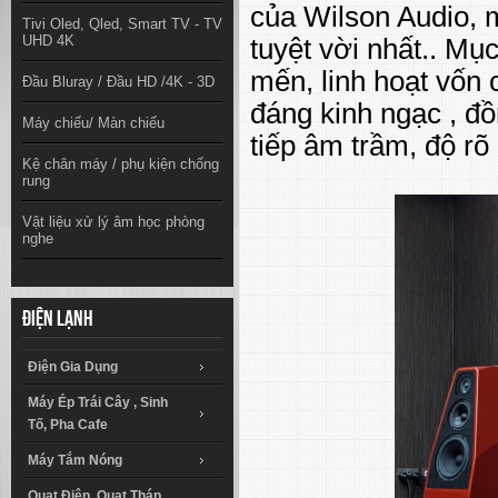
của Wilson Audio, 
Tivi Oled, Qled, Smart TV - TV
UHD 4K
tuyệt vời nhất.. Mụ
mến, linh hoạt vốn
Đầu Bluray / Đầu HD /4K - 3D
đáng kinh ngạc , đồ
Máy chiếu/ Màn chiếu
tiếp âm trầm, độ rõ 
Kệ chân máy / phụ kiện chống
rung
Vật liệu xử lý âm học phòng
nghe
Điện lạnh
Điện Gia Dụng
Máy Ép Trái Cây , Sinh
Tố, Pha Cafe
Máy Tắm Nóng
Quạt Điện, Quạt Tháp