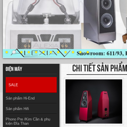
CHI TIẾT SẢN PHẨ
Điện máy
SALE
Sản phẩm Hi-End
Sản phẩm Hifi
Phono Pre /Kim Cần & phụ
kiện Đĩa Than