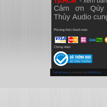
Tp.HCM
- xem bản
Cảm ơn Qúy 
Thủy
Audio
cung
Phương thức thanh toán
Chứng nhận
Thiết kế web
và phát triển bởi
WEBXAULA