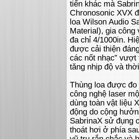
tiến khác mà Sabri
Chronosonic XVX đó 
loa Wilson Audio S
Material), gia công
đa chỉ 4/1000in. Hi
được cải thiện đán
các nốt nhạc” vượt 
tăng nhịp độ và thờ
Thùng loa được đo 
công nghệ laser mộ
dùng toàn vật liệu 
động do cộng hưởng
SabrinaX sử đụng cấ
thoát hơi ở phía s
vũ trụ rắn chắc và 