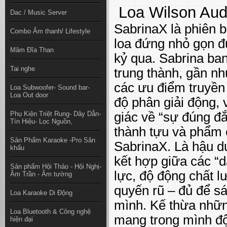
Loa Wilson Aud
Dac / Music Server
SabrinaX là phiên b
Combo Âm thanh/ Lifestyle
loa đứng nhỏ gọn đ
Mâm Đĩa Than
kỷ qua. Sabrina ba
Tai nghe
trung thành, gần nh
các ưu điểm truyền
Loa Subwoofer- Sound bar-
Loa Out door
độ phân giải động, 
Phụ Kiện Triệt Rung- Dây Dẫn-
giác về “sự đúng đ
Tín Hiệu- Lọc Nguồn,
thành tựu và phẩm c
Sản Phẩm Karaoke -Pro Sân
SabrinaX. Là hậu d
khấu
kết hợp giữa các “
Sản phẩm Hội Thảo - Hội Nghị-
lực, độ động chất l
Âm Trần - Âm tường
quyến rũ – đủ để s
Loa Karaoke Di Động
mình. Kế thừa nhữ
Loa Bluetooth & Công nghệ
mang trong mình độ
hiện đại