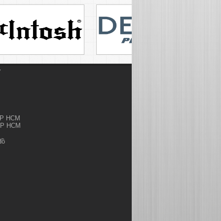
Ỷ
.TP HCM
.TP HCM
đồ