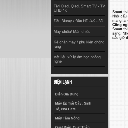
Tivi Oled, Qled, Smart TV - TV
UHD 4K
Smart ti
Nhờ cấu t
mang lại 
Đầu Bluray / Đầu HD /4K - 3D
Công ngh
Smart ti
Máy chiếu/ Màn chiếu
sáng. Nhờ
sắc giữ đ
Kệ chân máy / phụ kiện chống
rung
Vật liệu xử lý âm học phòng
nghe
Điện lạnh
Điện Gia Dụng
Máy Ép Trái Cây , Sinh
Tố, Pha Cafe
Máy Tắm Nóng
Quạt Điện, Quạt Tháp