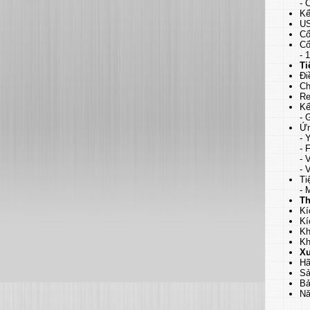
- 
Kế
US
Cổ
Cổ
- 
Ti
Đi
Ch
Re
Kế
- 
Ứn
- 
- 
- 
- 
Ti
- 
Th
Kí
Kí
Kh
Kh
Xu
Hã
Sả
Bả
Nă