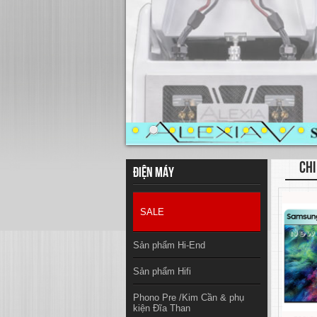
CHI
Điện máy
SALE
Sản phẩm Hi-End
Sản phẩm Hifi
Phono Pre /Kim Cần & phụ
kiện Đĩa Than