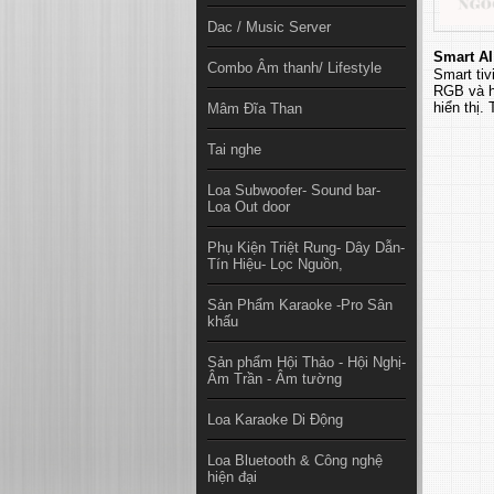
Dac / Music Server
Smart AI
Combo Âm thanh/ Lifestyle
Smart ti
RGB và hệ
hiển thị.
Mâm Đĩa Than
Tai nghe
Loa Subwoofer- Sound bar-
Loa Out door
Phụ Kiện Triệt Rung- Dây Dẫn-
Tín Hiệu- Lọc Nguồn,
Sản Phẩm Karaoke -Pro Sân
khấu
Sản phẩm Hội Thảo - Hội Nghị-
Âm Trần - Âm tường
Loa Karaoke Di Động
Loa Bluetooth & Công nghệ
hiện đại