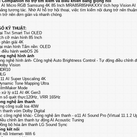
I Companion hỗ trợ tìm kiếm và điều khiển bằng giọng nói
vi AI Micro RGB Samsung 4K 85 Inch MRA85R85HAKXXV tích hợp Vision AI C
ăng tương tác. Nhờ AI hỗ trợ hội thoại, việc tìm kiếm nội dung trở nên thuậ
n trở nên đơn giản và nhanh chóng.
Ố KỸ THUẬT:
ại Tivi Smart Tivi OLED
ch cỡ màn hình 85 Inch
 phân giải 4K
ại màn hình Tấm nền: OLED
 điều hành webOS 26
ng nghệ hình ảnh
ng nghệ hình ảnh- Công nghệ Auto Brightness Control - Tự động điều chỉnh 
Dolby Vision
HDR10
HLG
α11 AI Super Upscaling 4K
Dynamic Tone Mapping Ultra
FilmMaker Mode
 xử lý α11 AI 4K Gen3
n số quét thực120Hz, VRR 165Hz
ng nghệ âm thanh
ng công suất loa 40W
 thanh vòm Dolby Digital
c công nghệ khác- Công nghệ âm thanh - α11 AI Sound Pro (Virtual 11.1.2 U
Điều chỉnh âm thanh tự động AI Acoustic Tuning
Đồng bộ hóa âm thanh LG Sound Sync
ng kết nối
t nối Internet- Wifi 6