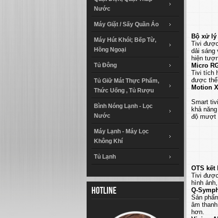
Nước
Máy Giặt / Sấy Quần Áo
Bộ xử lý
Máy Hút Khói; Bếp Từ,
Tivi được
Hồng Ngoại
dải sáng
hiện tượ
Tủ Đông
Micro RG
Tivi tích
được thể 
Tủ Giữ Mát Thực Phẩm,
Motion X
Thức Uống , Tủ Rượu
Smart ti
Bình Nóng Lạnh - Lọc
khả năng
Nước
độ mượt c
Máy Lạnh - Máy Lọc
Không Khí
Tủ Lạnh
OTS kết 
Tivi được
hình ảnh,
Q-Sympho
Hotline
Sản phẩm 
âm thanh 
hơn.