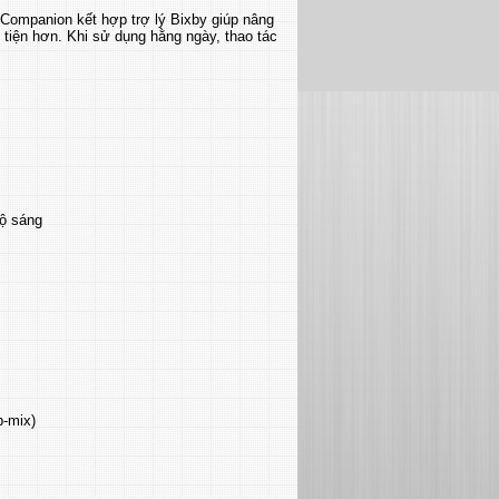
ompanion kết hợp trợ lý Bixby giúp nâng
n tiện hơn. Khi sử dụng hằng ngày, thao tác
độ sáng
p-mix)