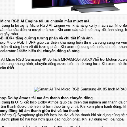
 Micro RGB AI Engine tối ưu chuyển màu mượt mà
 trang bị bộ xử lý Micro RGB AI Engine với khả năng xử lý màu sâu. Nhờ đặ
 và màu sắc diễn ra mượt mà hơn. Khi xem các cảnh có thay đổi ánh sáng, 
ng gãy màu.
B HDR+ tăng cường tương phản và chi tiết hình ảnh
 hợp Micro RGB HDR+ giúp cải thiện khả năng hiển thị ở cả vùng sáng và vùng
hiện rõ ràng hơn về độ tương phản. Khi xem nội dung có nhiều chi tiết, khun
celerator 144Hz hiển thị chuyển động rõ ràng
vi AI Micro RGB Samsung 4K 85 Inch MRA85R85HAKXXVhỗ trợ Motion Xcelera
 bổ sung khung hình, chuyển động được hiển thị rõ ràng hơn. Khi xem thể th
ần thiết.
hợp Dolby Atmos tái tạo âm thanh theo chuyển động
 trang bị OTS kết hợp Dolby Atmos giúp cải thiện trải nghiệm âm thanh đa 
 âm thanh được thể hiện rõ hơn theo từng vị trí. Khi xem phim hành động, k
ny đồng bộ âm thanh giữa tivi và loa thanh
hỗ trợ Q-Symphony giúp kết hợp loa tivi và loa thanh khi sử dụng cùng hệ 
được phân bổ hài hòa hơn giữa các nguồn phát. Khi sử dụng với loa ngoài, 