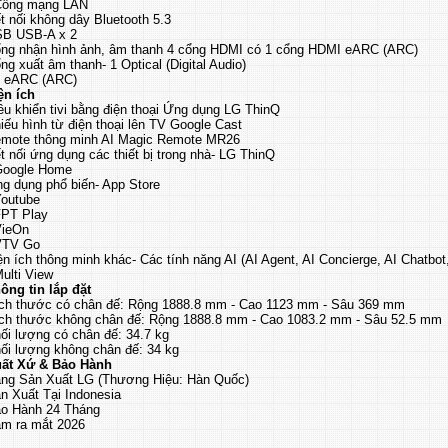
Cổng mạng LAN
t nối không dây Bluetooth 5.3
B USB-A x 2
ng nhận hình ảnh, âm thanh 4 cổng HDMI có 1 cổng HDMI eARC (ARC)
ng xuất âm thanh- 1 Optical (Digital Audio)
1 eARC (ARC)
ện ích
ều khiển tivi bằng điện thoại Ứng dụng LG ThinQ
iếu hình từ điện thoại lên TV Google Cast
mote thông minh AI Magic Remote MR26
t nối ứng dụng các thiết bị trong nhà- LG ThinQ
Google Home
g dụng phổ biến- App Store
Youtube
FPT Play
VieOn
VTV Go
ện ích thông minh khác- Các tính năng AI (AI Agent, AI Concierge, AI Chatbot
Multi View
ông tin lắp đặt
ch thước có chân đế: Rộng 1888.8 mm - Cao 1123 mm - Sâu 369 mm
ch thước không chân đế: Rộng 1888.8 mm - Cao 1083.2 mm - Sâu 52.5 mm
ối lượng có chân đế: 34.7 kg
ối lượng không chân đế: 34 kg
ất Xứ & Bảo Hành
ng Sản Xuất LG (Thương Hiệu: Hàn Quốc)
n Xuất Tại Indonesia
o Hành 24 Tháng
m ra mắt 2026