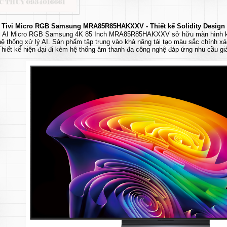
 Tivi Micro RGB Samsung MRA85R85HAKXXV - Thiết kế Solidity Design h
vi AI Micro RGB Samsung 4K 85 Inch MRA85R85HAKXXV sở hữu màn hình kí
 thống xử lý AI. Sản phẩm tập trung vào khả năng tái tạo màu sắc chính xá
 Thiết kế hiện đại đi kèm hệ thống âm thanh đa công nghệ đáp ứng nhu cầu giải 