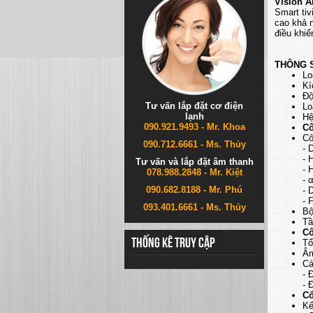
Vision A
Smart ti
cao khả n
điều khiể
THÔNG S
Lo
Kí
Độ
Tư vấn lắp đặt cơ điện
Lo
lạnh
Hệ
090.921.9493 - Mr. Khoa
Cô
Cô
090.712.6661 - Ms. Thủy
- 
- 
Tư vấn và lắp đặt âm thanh
- 
078.988.2848 - Mr. Kiệt
- 
090.682.8188 - Mr. Phú
- 
- 
093.401.6661 - Ms. Thủy
Bộ
Tầ
Cô
Thống kê truy cập
Tổ
Âm
Cá
- 
- 
Cổ
Kế