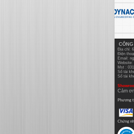
CÔNG 
Địa chỉ:
Điện thoạ
Email:
ng
Website: 
Mst : 03
Số tài k
Số tài k
Showro
Cảm ơn
Phương t
Chứng n