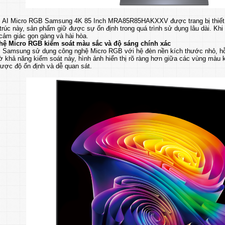
vi AI Micro RGB Samsung 4K 85 Inch MRA85R85HAKXXV được trang bị thiết kế 
rúc này, sản phẩm giữ được sự ổn định trong quá trình sử dụng lâu dài. Khi b
cảm giác gọn gàng và hài hòa.
ệ Micro RGB kiểm soát màu sắc và độ sáng chính xác
vi Samsung sử dụng công nghệ Micro RGB với hệ đèn nền kích thước nhỏ, hỗ 
 khả năng kiểm soát này, hình ảnh hiển thị rõ ràng hơn giữa các vùng màu k
ược độ ổn định và dễ quan sát.