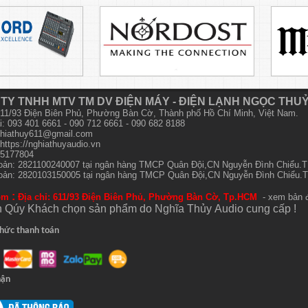
TY TNHH MTV TM DV ĐIỆN MÁY - ĐIỆN LẠNH NGỌC THU
 611/93 Điện Biên Phủ, Phường Bàn Cờ, Thành phố Hồ Chí Minh, Việt Nam.
i: 093 401 6661 - 090 712 6661 - 090 682 8188
hiathuy611@gmail.com
https://nghiathuyaudio.vn
15177804
hoản: 2821100240007 tại ngân hàng TMCP Quân Đội,CN Nguyễn Đình Chiểu
hoản: 2820103150005 tại ngân hàng TMCP Quân Đội,CN Nguyễn Đình Chiểu
:
om
Địa chỉ: 611/93 Điện Biên Phủ, Phường Bàn Cờ, Tp.HCM
- xem bản 
 Qúy Khách chọn sản phẩm do Nghĩa Thủy
Audio
cung cấp !
hức thanh toán
hận