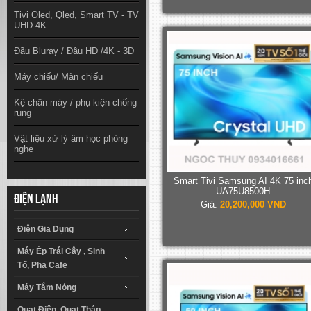
Tivi Oled, Qled, Smart TV - TV
UHD 4K
Đầu Bluray / Đầu HD /4K - 3D
Máy chiếu/ Màn chiếu
Kệ chân máy / phụ kiện chống
rung
Vật liệu xử lý âm học phòng
nghe
Smart Tivi Samsung AI 4K 75 inc
UA75U8500H
Điện lạnh
Giá:
20,200,000 VND
Điện Gia Dụng
Máy Ép Trái Cây , Sinh
Tố, Pha Cafe
Máy Tắm Nóng
Quạt Điện, Quạt Tháp