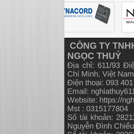
CÔNG TY TNHH
NGỌC THUỶ
Địa chỉ: 611/93 Đ
Chí Minh, Việt N
Điện thoại: 093 40
Email:
nghiathuy6
Website: https://ng
Mst : 0315177804
Số tài khoản: 282
Nguyễn Đình Chiể