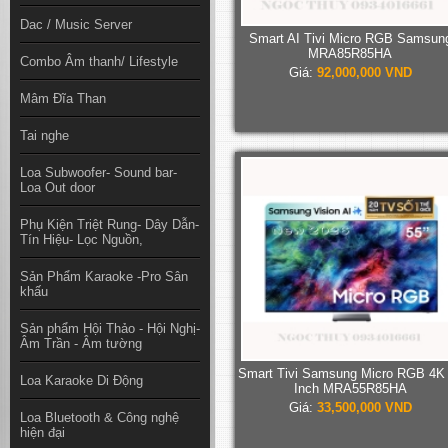
Dac / Music Server
Smart AI Tivi Micro RGB Samsun
MRA85R85HA
Combo Âm thanh/ Lifestyle
Giá:
92,000,000 VND
Mâm Đĩa Than
Tai nghe
Loa Subwoofer- Sound bar-
Loa Out door
Phụ Kiện Triệt Rung- Dây Dẫn-
Tín Hiệu- Lọc Nguồn,
Sản Phẩm Karaoke -Pro Sân
khấu
Sản phẩm Hội Thảo - Hội Nghị-
Âm Trần - Âm tường
Smart Tivi Samsung Micro RGB 4K
Loa Karaoke Di Động
Inch MRA55R85HA
Giá:
33,500,000 VND
Loa Bluetooth & Công nghệ
hiện đại