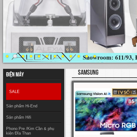
SAMSUNG
Điện máy
SALE
Sản phẩm Hi-End
Sản phẩm Hifi
Phono Pre /Kim Cần & phụ
kiện Đĩa Than