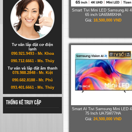
Smart Tivi Mini LED Samsung AI 
65 inch UA65M8XHA
Giá:
18,500,000 VND
Tư vấn lắp đặt cơ điện
lạnh
090.921.9493 - Mr. Khoa
090.712.6661 - Ms. Thủy
Tư vấn và lắp đặt âm thanh
078.988.2848 - Mr. Kiệt
090.682.8188 - Mr. Phú
093.401.6661 - Ms. Thủy
Thống kê truy cập
Smart AI Tivi Samsung Mini LED 
75 Inch UA75M77HA
Giá:
24,500,000 VND