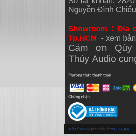
Số tài khoản: 282
Nguyễn Đình Chiể
:
Showroom
Địa 
Tp.HCM
- xem bản
Cảm ơn Qúy 
Thủy
Audio
cung
Phương thức thanh toán
Chứng nhận
Thiết kế web
và phát triển bởi
WEBXAULA