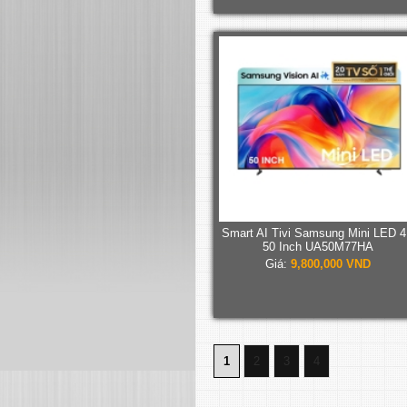
Smart AI Tivi Samsung Mini LED 
50 Inch UA50M77HA
Giá:
9,800,000 VND
1
2
3
4