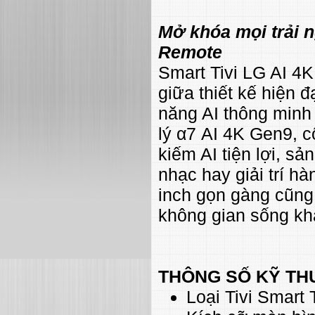
Mở khóa mọi trải n
Remote
Smart Tivi LG AI 4
giữa thiết kế hiện đ
năng AI thông minh h
lý α7 AI 4K Gen9, 
kiếm AI tiện lợi, s
nhạc hay giải trí h
inch gọn gàng cũng
không gian sống kh
THÔNG SỐ KỸ TH
Loại Tivi Smart T