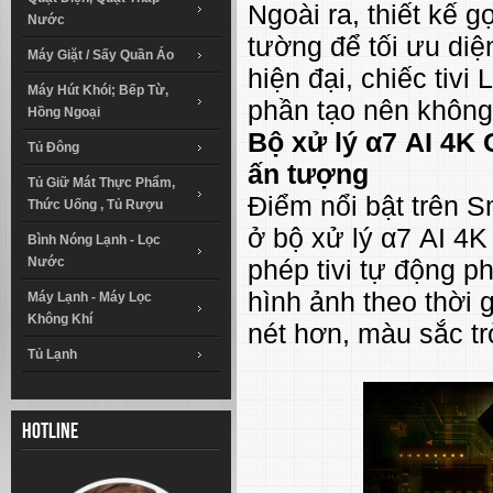
Ngoài ra, thiết kế 
Nước
tường để tối ưu diệ
Máy Giặt / Sấy Quần Áo
hiện đại, chiếc tivi
Máy Hút Khói; Bếp Từ,
phần tạo nên không g
Hồng Ngoại
Bộ xử lý α7 AI 4K 
Tủ Đông
ấn tượng
Tủ Giữ Mát Thực Phẩm,
Điểm nổi bật trên 
Thức Uống , Tủ Rượu
ở bộ xử lý α7 AI 4
Bình Nóng Lạnh - Lọc
Nước
phép tivi tự động ph
hình ảnh theo thời g
Máy Lạnh - Máy Lọc
Không Khí
nét hơn, màu sắc tr
Tủ Lạnh
Hotline