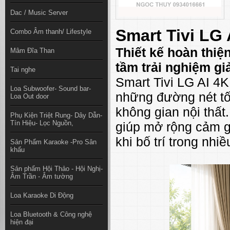
Dac / Music Server
Smart Tivi LG
Combo Âm thanh/ Lifestyle
Thiết kế hoàn thiệ
Mâm Đĩa Than
tầm trải nghiệm giả
Tai nghe
Smart Tivi LG AI 4
Loa Subwoofer- Sound bar-
những đường nét tố
Loa Out door
không gian nội thất
Phụ Kiện Triệt Rung- Dây Dẫn-
Tín Hiệu- Lọc Nguồn,
giúp mở rộng cảm gi
khi bố trí trong nhi
Sản Phẩm Karaoke -Pro Sân
khấu
Sản phẩm Hội Thảo - Hội Nghị-
Âm Trần - Âm tường
Loa Karaoke Di Động
Loa Bluetooth & Công nghệ
hiện đại