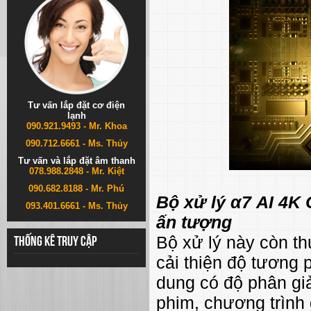
Tư vấn lắp đặt cơ điện
lạnh
090.921.9493 - Mr. Khoa
090.712.6661 - Ms. Thủy
Tư vấn và lắp đặt âm thanh
078.988.2848 - Mr. Kiệt
090.682.8188 - Mr. Phú
Bộ xử lý α7 AI 4K 
093.401.6661 - Ms. Thủy
ấn tượng
Bộ xử lý này còn th
Thống kê truy cập
cải thiện độ tương
dung có độ phân gi
phim, chương trình g