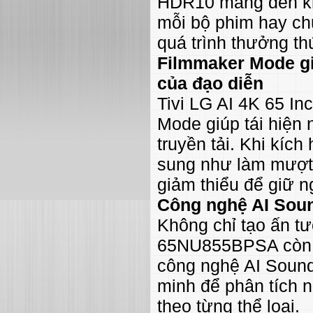
HDR10 mang đến khả
mỗi bộ phim hay chư
quá trình thưởng th
Filmmaker Mode gi
của đạo diễn
Tivi LG AI 4K 65 I
Mode giúp tái hiện
truyền tải. Khi kích
sung như làm mượt 
giảm thiểu để giữ 
Công nghệ AI Soun
Không chỉ tạo ấn tư
65NU855BPSA còn m
công nghệ AI Sound
minh để phân tích 
theo từng thể loại.