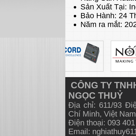
Sản Xuất Tại: I
Bảo Hành: 24 T
Năm ra mắt: 20
CÔNG TY TNHH
NGỌC THUỶ
Địa chỉ: 611/93 Đ
Chí Minh, Việt N
Điện thoại: 093 40
Email:
nghiathuy6