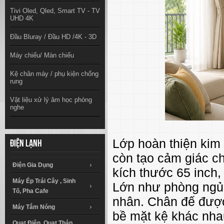
Tivi Oled, Qled, Smart TV - TV
UHD 4K
Đầu Bluray / Đầu HD /4K - 3D
Máy chiếu/ Màn chiếu
Kệ chân máy / phụ kiện chống
rung
Vật liệu xử lý âm học phòng
nghe
Lớp hoàn thiện kim 
Điện lạnh
còn tạo cảm giác ch
Điện Gia Dụng
kích thước 65 inch
Máy Ép Trái Cây , Sinh
Lớn như phòng ngủ,
Tố, Pha Cafe
nhân. Chân đế được 
Máy Tắm Nóng
bề mặt kệ khác nha
Quạt Điện, Quạt Tháp