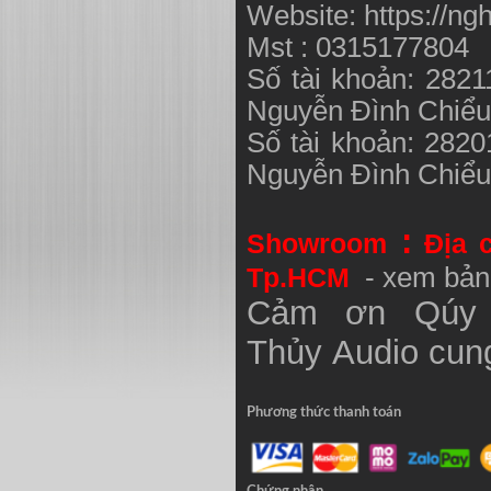
Website: https://ng
Mst : 0315177804
Số tài khoản: 282
Nguyễn Đình Chiể
Số tài khoản: 282
Nguyễn Đình Chiể
:
Showroom
Địa 
Tp.HCM
- xem bản
Cảm ơn Qúy 
Thủy
Audio
cung
Phương thức thanh toán
Chứng nhận