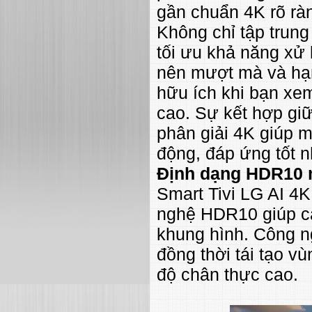
gần chuẩn 4K rõ rà
Không chỉ tập trung
tối ưu khả năng xử 
nên mượt mà và hạn
hữu ích khi bạn xe
cao. Sự kết hợp gi
phân giải 4K giúp m
động, đáp ứng tốt nh
Định dạng HDR10 
Smart Tivi LG AI 4
nghệ HDR10 giúp cải
khung hình. Công n
đồng thời tái tạo v
độ chân thực cao.