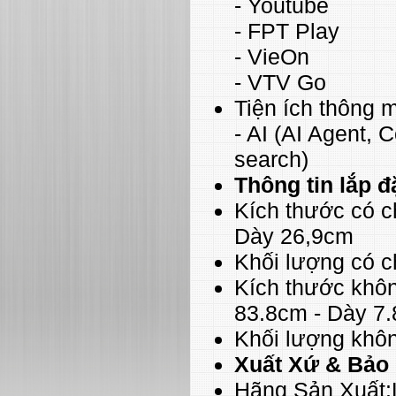
- Youtube
- FPT Play
- VieOn
- VTV Go
Tiện ích thông
- AI (AI Agent, C
search)
Thông tin lắp đ
Kích thước có c
Dày 26,9cm
Khối lượng có c
Kích thước khô
83.8cm - Dày 7
Khối lượng khô
Xuất Xứ & Bảo
Hãng Sản Xuất: