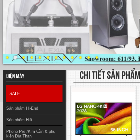
CHI TIẾT SẢN PHẨ
Điện máy
SALE
Sản phẩm Hi-End
Sản phẩm Hifi
Phono Pre /Kim Cần & phụ
kiện Đĩa Than