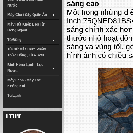
sáng cao
Nước
Một trong những đi
Máy Giặt / Sấy Quần Áo
Inch 75QNED81BSA 
Máy Hút Khói; Bếp Từ,
sáng chính xác hơn 
Hồng Ngoại
thước nhỏ hoạt động
Tủ Đông
sáng và vùng tối, 
Tủ Giữ Mát Thực Phẩm,
hình ảnh có chiều s
Thức Uống , Tủ Rượu
Bình Nóng Lạnh - Lọc
Nước
Máy Lạnh - Máy Lọc
Không Khí
Tủ Lạnh
Hotline