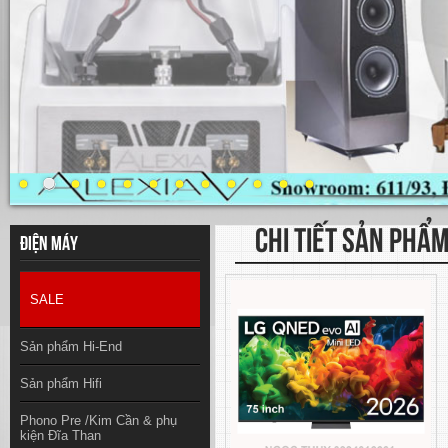
CHI TIẾT SẢN PHẨ
Điện máy
SALE
Sản phẩm Hi-End
Sản phẩm Hifi
Phono Pre /Kim Cần & phụ
kiện Đĩa Than