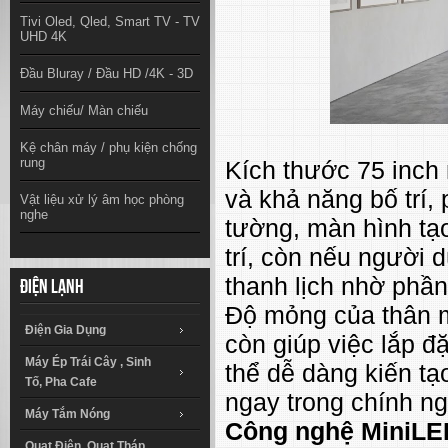
Tivi Oled, Qled, Smart TV - TV
UHD 4K
Đầu Bluray / Đầu HD /4K - 3D
Máy chiếu/ Màn chiếu
Kệ chân máy / phụ kiện chống
rung
Kích thước 75 inch 
và khả năng bố trí,
Vật liệu xử lý âm học phòng
nghe
tường, màn hình tạ
trí, còn nếu người d
thanh lịch nhờ phầ
Điện lạnh
Độ mỏng của thân m
Điện Gia Dụng
còn giúp việc lắp đ
Máy Ép Trái Cây , Sinh
thể dễ dàng kiến tạo
Tố, Pha Cafe
ngay trong chính ng
Máy Tắm Nóng
Công nghệ MiniLE
Quạt Điện, Quạt Tháp