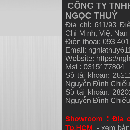
CÔNG TY TNHH
NGỌC THUỶ
Địa chỉ: 611/93 Đ
Chí Minh, Việt N
Điện thoại: 093 40
Email:
nghiathuy6
Website: https://ng
Mst : 0315177804
Số tài khoản: 282
Nguyễn Đình Chiể
Số tài khoản: 282
Nguyễn Đình Chiể
:
Showroom
Địa 
Tp.HCM
- xem bản