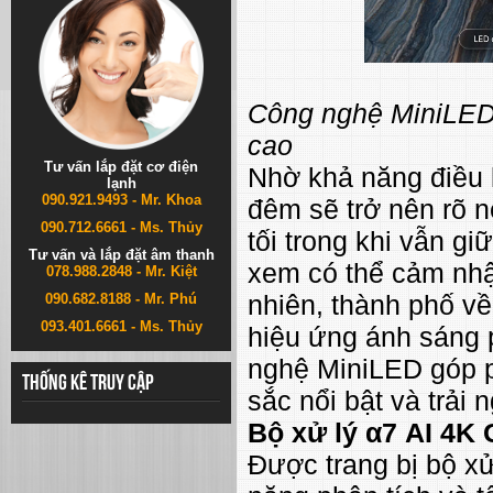
Công nghệ MiniLED
cao
Tư vấn lắp đặt cơ điện
Nhờ khả năng điều 
lạnh
090.921.9493 - Mr. Khoa
đêm sẽ trở nên rõ n
090.712.6661 - Ms. Thủy
tối trong khi vẫn g
Tư vấn và lắp đặt âm thanh
xem có thể cảm nhậ
078.988.2848 - Mr. Kiệt
nhiên, thành phố v
090.682.8188 - Mr. Phú
093.401.6661 - Ms. Thủy
hiệu ứng ánh sáng p
nghệ MiniLED góp p
Thống kê truy cập
sắc nổi bật và trải
Bộ xử lý α7 AI 4K 
Được trang bị bộ xử