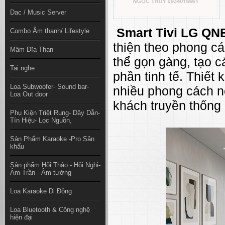
Dac / Music Server
Smart Tivi LG QN
Combo Âm thanh/ Lifestyle
thiện theo phong cá
Mâm Đĩa Than
thể gọn gàng, tạo 
Tai nghe
phần tinh tế. Thiết
Loa Subwoofer- Sound bar-
nhiều phong cách nộ
Loa Out door
khách truyền thống
Phụ Kiện Triệt Rung- Dây Dẫn-
Tín Hiệu- Lọc Nguồn,
Sản Phẩm Karaoke -Pro Sân
khấu
Sản phẩm Hội Thảo - Hội Nghị-
Âm Trần - Âm tường
Loa Karaoke Di Động
Loa Bluetooth & Công nghệ
hiện đại