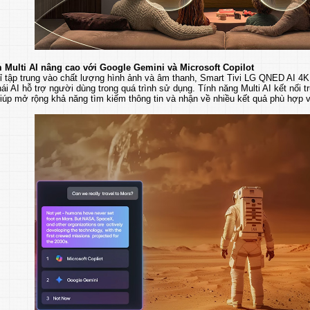
 Multi AI nâng cao với Google Gemini và Microsoft Copilot
ỉ tập trung vào chất lượng hình ảnh và âm thanh, Smart Tivi LG QNED AI 
hái AI hỗ trợ người dùng trong quá trình sử dụng. Tính năng Multi AI kết nối 
giúp mở rộng khả năng tìm kiếm thông tin và nhận về nhiều kết quả phù hợp