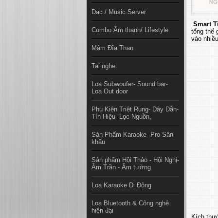
Dac / Music Server
Smart T
Combo Âm thanh/ Lifestyle
tổng thể 
vào nhiều
Mâm Đĩa Than
Tai nghe
Loa Subwoofer- Sound bar-
Loa Out door
Phụ Kiện Triệt Rung- Dây Dẫn-
Tín Hiệu- Lọc Nguồn,
Sản Phẩm Karaoke -Pro Sân
khấu
Sản phẩm Hội Thảo - Hội Nghị-
Âm Trần - Âm tường
Loa Karaoke Di Động
Loa Bluetooth & Công nghệ
hiện đại
Kích thướ