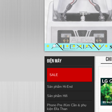
CHI
Điện máy
SALE
Sản phẩm Hi-End
Sản phẩm Hifi
Phono Pre /Kim Cần & phụ
kiện Đĩa Than