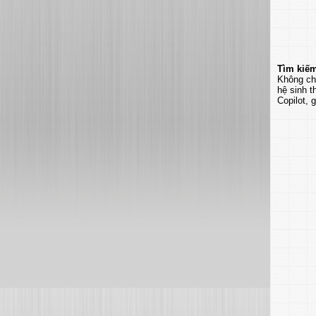
Tìm kiếm
Không ch
hệ sinh t
Copilot, 