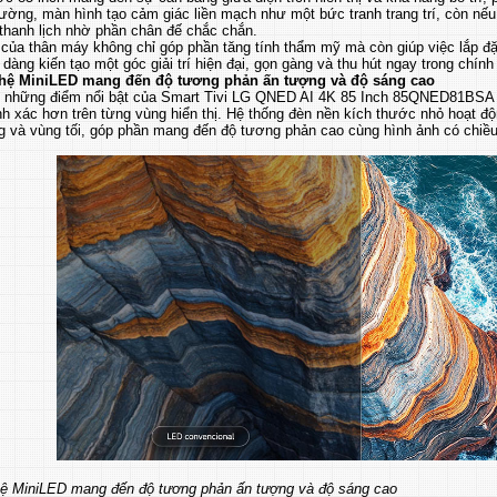
tường, màn hình tạo cảm giác liền mạch như một bức tranh trang trí, còn nếu 
thanh lịch nhờ phần chân đế chắc chắn.
của thân máy không chỉ góp phần tăng tính thẩm mỹ mà còn giúp việc lắp đặt
 dàng kiến tạo một góc giải trí hiện đại, gọn gàng và thu hút ngay trong chín
hệ MiniLED mang đến độ tương phản ấn tượng và độ sáng cao
g những điểm nổi bật của Smart Tivi LG QNED AI 4K 85 Inch 85QNED81BSA 
h xác hơn trên từng vùng hiển thị. Hệ thống đèn nền kích thước nhỏ hoạt độn
g và vùng tối, góp phần mang đến độ tương phản cao cùng hình ảnh có chiều
ệ MiniLED mang đến độ tương phản ấn tượng và độ sáng cao