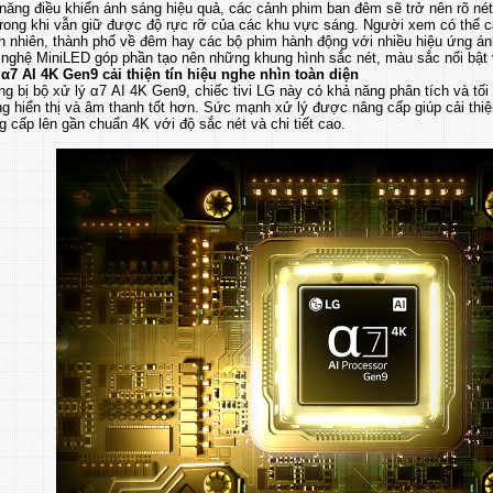
ăng điều khiển ánh sáng hiệu quả, các cảnh phim ban đêm sẽ trở nên rõ nét
 trong khi vẫn giữ được độ rực rỡ của các khu vực sáng. Người xem có thể 
n nhiên, thành phố về đêm hay các bộ phim hành động với nhiều hiệu ứng án
 nghệ MiniLED góp phần tạo nên những khung hình sắc nét, màu sắc nổi bật 
 α7 AI 4K Gen9 cải thiện tín hiệu nghe nhìn toàn diện
g bị bộ xử lý α7 AI 4K Gen9, chiếc tivi LG này có khả năng phân tích và tối
g hiển thị và âm thanh tốt hơn. Sức mạnh xử lý được nâng cấp giúp cải thiệ
g cấp lên gần chuẩn 4K với độ sắc nét và chi tiết cao.