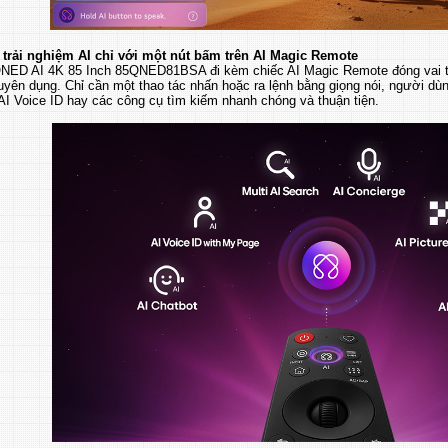
trải nghiệm AI chỉ với một nút bấm trên AI Magic Remote
QNED AI 4K 85 Inch 85QNED81BSA đi kèm chiếc AI Magic Remote đóng vai tr
uyên dụng. Chỉ cần một thao tác nhấn hoặc ra lệnh bằng giọng nói, người dùng
AI Voice ID hay các công cụ tìm kiếm nhanh chóng và thuận tiện.