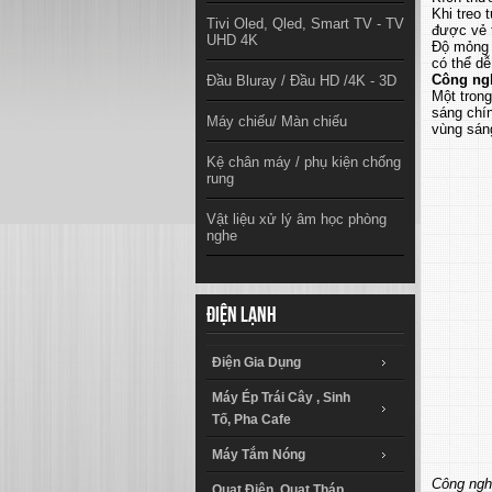
Khi treo 
Tivi Oled, Qled, Smart TV - TV
được vẻ 
UHD 4K
Độ mỏng 
có thể dễ
Công ng
Đầu Bluray / Đầu HD /4K - 3D
Một tron
sáng chín
Máy chiếu/ Màn chiếu
vùng sán
Kệ chân máy / phụ kiện chống
rung
Vật liệu xử lý âm học phòng
nghe
Điện lạnh
Điện Gia Dụng
Máy Ép Trái Cây , Sinh
Tố, Pha Cafe
Máy Tắm Nóng
Công ngh
Quạt Điện, Quạt Tháp