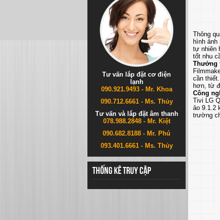
Thông qua
hình ảnh 
tự nhiên
tốt nhu 
Thưởng 
Filmmake
Tư vấn lắp đặt cơ điện
cần thiết
lạnh
hơn, từ đ
090.921.9493 - Mr. Khoa
Công ngh
Tivi LG 
090.712.6661 - Ms. Thủy
ảo 9.1.2 
Tư vấn và lắp đặt âm thanh
trường c
078.988.2848 - Mr. Kiệt
090.682.8188 - Mr. Phú
093.401.6661 - Ms. Thủy
Thống kê truy cập