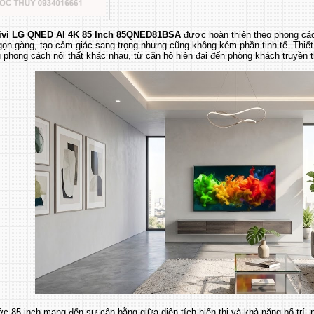
ivi LG QNED AI 4K 85 Inch 85QNED81BSA
được hoàn thiện theo phong các
gọn gàng, tạo cảm giác sang trọng nhưng cũng không kém phần tinh tế. Thiết
 phong cách nội thất khác nhau, từ căn hộ hiện đại đến phòng khách truyền
c 85 inch mang đến sự cân bằng giữa diện tích hiển thị và khả năng bố trí,