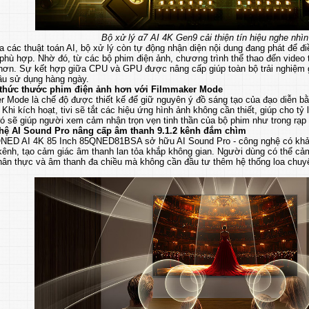
Bộ xử lý α7 AI 4K Gen9 cải thiện tín hiệu nghe nhìn
 các thuật toán AI, bộ xử lý còn tự động nhận diện nội dung đang phát để 
phù hợp. Nhờ đó, từ các bộ phim điện ảnh, chương trình thể thao đến video 
 hơn. Sự kết hợp giữa CPU và GPU được nâng cấp giúp toàn bộ trải nghiệm gi
cầu sử dụng hàng ngày.
thức thước phim điện ảnh hơn với Filmmaker Mode
r Mode là chế độ được thiết kế để giữ nguyên ý đồ sáng tạo của đạo diễn b
. Khi kích hoạt, tivi sẽ tắt các hiệu ứng hình ảnh không cần thiết, giúp cho t
ó sẽ giúp người xem cảm nhận trọn vẹn tinh thần của bộ phim như trong rạp 
ệ AI Sound Pro nâng cấp âm thanh 9.1.2 kênh đắm chìm
QNED AI 4K 85 Inch 85QNED81BSA sở hữu AI Sound Pro - công nghệ có khả
kênh, tạo cảm giác âm thanh lan tỏa khắp không gian. Người dùng có thể cảm 
hân thực và âm thanh đa chiều mà không cần đầu tư thêm hệ thống loa chuy