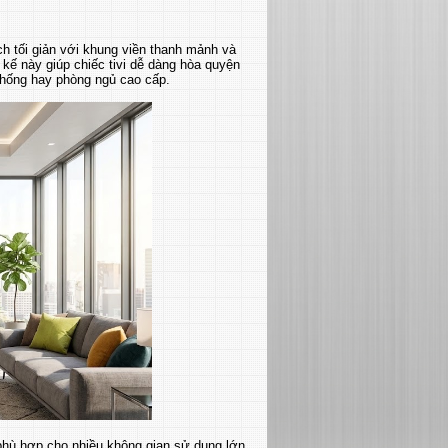
h tối giản với khung viền thanh mảnh và
 kế này giúp chiếc tivi dễ dàng hòa quyện
 thống hay phòng ngủ cao cấp.
 phù hợp cho nhiều không gian sử dụng lớn.