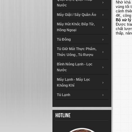
Nhờ khả n
Nước
vùng tối
cảnh thiê
Máy Giặt / Sấy Quần Áo
4K, công
Bộ xử lý
Máy Hút Khói; Bếp Từ,
Được tran
chất lượn
Hồng Ngoại
thấp, nân
Tủ Đông
Tủ Giữ Mát Thực Phẩm,
Thức Uống , Tủ Rượu
Bình Nóng Lạnh - Lọc
Nước
Máy Lạnh - Máy Lọc
Không Khí
Tủ Lạnh
Hotline