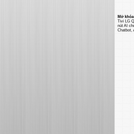
Mở khóa 
Tivi LG 
nút AI ch
Chatbot, 