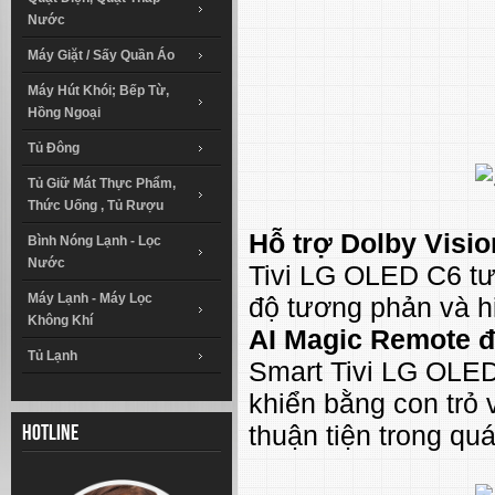
Nước
Máy Giặt / Sấy Quần Áo
Máy Hút Khói; Bếp Từ,
Hồng Ngoại
Tủ Đông
Tủ Giữ Mát Thực Phẩm,
Thức Uống , Tủ Rượu
Hỗ trợ Dolby Visi
Bình Nóng Lạnh - Lọc
Nước
Tivi LG OLED C6 tư
Máy Lạnh - Máy Lọc
độ tương phản và hi
Không Khí
AI Magic Remote đ
Tủ Lạnh
Smart Tivi LG OLED
khiển bằng con trỏ 
thuận tiện trong quá
Hotline