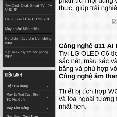
phân tích nội dung 
Tivi Oled, Qled, Smart TV - TV
thực, giúp trải ngh
UHD 4K
Đầu Bluray / Đầu HD /4K - 3D
Máy chiếu/ Màn chiếu
Kệ chân máy / phụ kiện chống
rung
Công nghệ α11 AI 
Tivi LG OLED C6 tíc
Vật liệu xử lý âm học phòng
nghe
sắc nét, màu sắc và
bằng và phù hợp vớ
Công nghệ âm tha
Điện lạnh
Điện Gia Dụng
Thiết bị tích hợp W
Máy Ép Trái Cây , Sinh
và loa ngoài tương 
Tố, Pha Cafe
nhất hơn.
Máy Tắm Nóng
Quạt Điện, Quạt Tháp