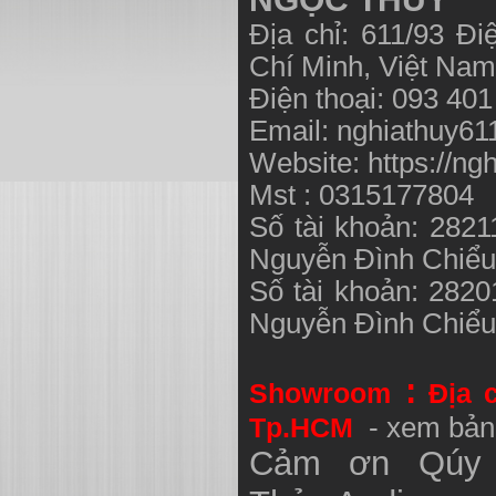
Địa chỉ: 611/93 Đ
Chí Minh, Việt N
Điện thoại: 093 40
Email:
nghiathuy6
Website: https://ng
Mst : 0315177804
Số tài khoản: 282
Nguyễn Đình Chiể
Số tài khoản: 282
Nguyễn Đình Chiể
:
Showroom
Địa 
Tp.HCM
- xem bản
Cảm ơn Qúy 