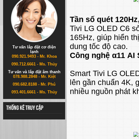
Tần số quét 120Hz
Tivi LG OLED C6 sở
165Hz, giúp hiển t
dung tốc độ cao.
Tư vấn lắp đặt cơ điện
lạnh
Công nghệ α11 AI 
090.921.9493 - Mr. Khoa
090.712.6661 - Ms. Thủy
Smart Tivi LG OLED 
Tư vấn và lắp đặt âm thanh
078.988.2848 - Mr. Kiệt
lên gần chuẩn 4K, gi
090.682.8188 - Mr. Phú
nhiều nguồn phát k
093.401.6661 - Ms. Thủy
Thống kê truy cập