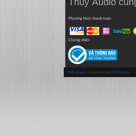
Thủy
Audio
cung
Phương thức thanh toán
Chứng nhận
Thiết kế web
và phát triển bởi
WEBXAULA