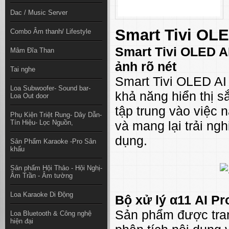
Dac / Music Server
Smart Tivi OL
Combo Âm thanh/ Lifestyle
Smart Tivi OLED AI
Mâm Đĩa Than
ảnh rõ nét
Tai nghe
Smart Tivi OLED AI
Loa Subwoofer- Sound bar-
khả năng hiển thị s
Loa Out door
tập trung vào việc 
Phụ Kiện Triệt Rung- Dây Dẫn-
Tín Hiệu- Lọc Nguồn,
và mang lại trải ng
dụng.
Sản Phẩm Karaoke -Pro Sân
khấu
Sản phẩm Hội Thảo - Hội Nghị-
Âm Trần - Âm tường
Loa Karaoke Di Động
Bộ xử lý α11 AI Pr
Sản phẩm được tran
Loa Bluetooth & Công nghệ
hiện đại