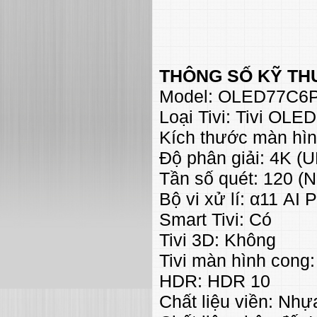
THÔNG SỐ KỸ TH
Model: OLED77C6
Loại Tivi: Tivi OLED
Kích thước màn hìn
Độ phân giải: 4K (
Tần số quét: 120 (
Bộ vi xử lí: α11 AI
Smart Tivi: Có
Tivi 3D: Không
Tivi màn hình cong
HDR: HDR 10
Chất liệu viền: Nh