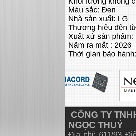
Khối lượng không c
Màu sắc: Đen
Nhà sản xuất: LG
Thương hiệu đến t
Xuất xứ sản phẩm: 
Năm ra mắt : 2026
Thời gian bảo hành
CÔNG TY TNHH
NGỌC THUỶ
Địa chỉ: 611/93 Đ