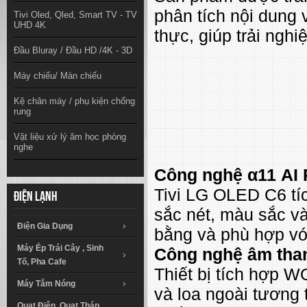
phân tích nội dung 
Tivi Oled, Qled, Smart TV - TV
UHD 4K
thực, giúp trải ngh
Đầu Bluray / Đầu HD /4K - 3D
Máy chiếu/ Màn chiếu
Kệ chân máy / phụ kiện chống
rung
Vật liệu xử lý âm học phòng
nghe
Công nghệ α11 AI 
Tivi LG OLED C6 tíc
Điện lạnh
sắc nét, màu sắc và
Điện Gia Dụng
bằng và phù hợp vớ
Máy Ép Trái Cây , Sinh
Công nghệ âm tha
Tố, Pha Cafe
Thiết bị tích hợp W
Máy Tắm Nóng
và loa ngoài tương 
Quạt Điện, Quạt Tháp