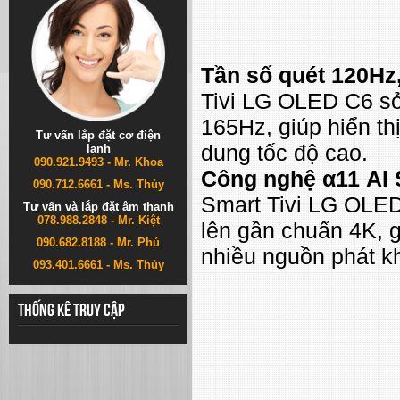
Tần số quét 120Hz
Tivi LG OLED C6 sở
165Hz, giúp hiển t
Tư vấn lắp đặt cơ điện
dung tốc độ cao.
lạnh
090.921.9493 - Mr. Khoa
Công nghệ α11 AI 
090.712.6661 - Ms. Thủy
Smart Tivi LG OLED 
Tư vấn và lắp đặt âm thanh
078.988.2848 - Mr. Kiệt
lên gần chuẩn 4K, gi
090.682.8188 - Mr. Phú
nhiều nguồn phát k
093.401.6661 - Ms. Thủy
Thống kê truy cập