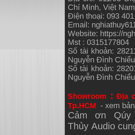
Chí Minh, Việt N
Điện thoại: 093 40
Email:
nghiathuy6
Website: https://ng
Mst : 0315177804
Số tài khoản: 282
Nguyễn Đình Chiể
Số tài khoản: 282
Nguyễn Đình Chiể
:
Showroom
Địa 
Tp.HCM
- xem bản
Cảm ơn Qúy 
Thủy
Audio
cung