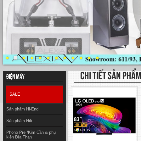
CHI TIẾT SẢN PHẨ
Điện máy
SALE
Sản phẩm Hi-End
Sản phẩm Hifi
Phono Pre /Kim Cần & phụ
kiện Đĩa Than