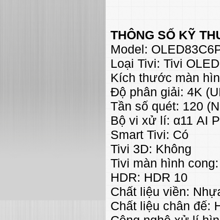
THÔNG SỐ KỸ TH
Model: OLED83C6
Loại Tivi: Tivi OLED
Kích thước màn hìn
Độ phân giải: 4K (
Tần số quét: 120 (
Bộ vi xử lí: α11 AI
Smart Tivi: Có
Tivi 3D: Không
Tivi màn hình cong
HDR: HDR 10
Chất liệu viền: Nh
Chất liệu chân đế:
Công nghệ xử lí hì