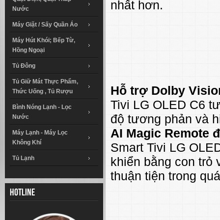
nhất hơn.
Nước
Máy Giặt / Sấy Quần Áo
Máy Hút Khói; Bếp Từ,
Hồng Ngoại
Tủ Đông
Tủ Giữ Mát Thực Phẩm,
Hỗ trợ Dolby Visi
Thức Uống , Tủ Rượu
Tivi LG OLED C6 tư
Bình Nóng Lạnh - Lọc
độ tương phản và hi
Nước
AI Magic Remote đ
Máy Lạnh - Máy Lọc
Không Khí
Smart Tivi LG OLED
Tủ Lạnh
khiển bằng con trỏ 
thuận tiện trong quá
Hotline