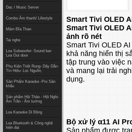
Dac / Music Server
Smart Tivi OLED 
Combo Âm thanh/ Lifestyle
Smart Tivi OLED AI
Mâm Đĩa Than
ảnh rõ nét
Tai nghe
Smart Tivi OLED AI
Loa Subwoofer- Sound bar-
khả năng hiển thị s
Loa Out door
tập trung vào việc 
Phụ Kiện Triệt Rung- Dây Dẫn-
và mang lại trải ng
Tín Hiệu- Lọc Nguồn,
dụng.
Sản Phẩm Karaoke -Pro Sân
khấu
Sản phẩm Hội Thảo - Hội Nghị-
Âm Trần - Âm tường
Loa Karaoke Di Động
Bộ xử lý α11 AI Pr
Loa Bluetooth & Công nghệ
hiện đại
Sản phẩm được tran