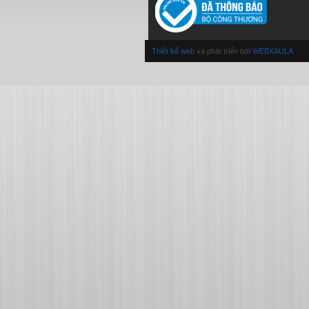
Thiết kế web
và phát triển bởi
WEBXAULA