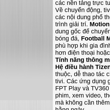
các nền tảng trực t
Về chuyển động, ti
các nội dung phổ t
trình giải trí.
Motion 
dung gốc để chuyển
bóng đá,
Football 
phù hợp khi gia đìn
hơn điện thoại hoặc
Tính năng thông min
Hệ điều hành Tiz
thuộc, dễ thao tác 
tivi. Các ứng dụng g
FPT Play và TV360 
phim, xem video, th
mà không cần thêm t
hằng ngày.