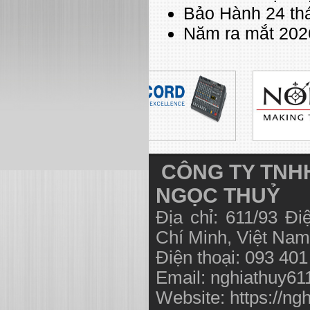
Bảo Hành 24 th
Năm ra mắt 202
CÔNG TY TNHH
NGỌC THUỶ
Địa chỉ: 611/93 Đ
Chí Minh, Việt N
Điện thoại: 093 40
Email:
nghiathuy6
Website: https://ng