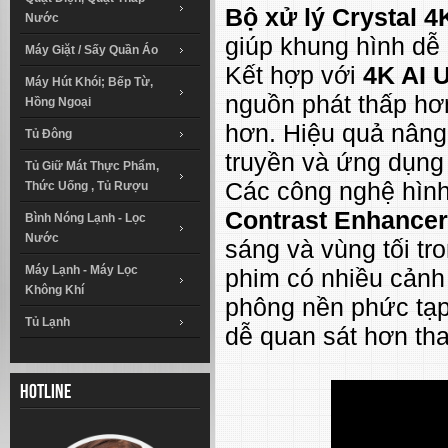
Bộ xử lý Crystal 4
Nước
giúp khung hình dễ 
Máy Giặt / Sấy Quần Áo
Kết hợp với
4K AI 
Máy Hút Khói; Bếp Từ,
nguồn phát thấp hơn
Hồng Ngoại
hơn. Hiệu quả nâng
Tủ Đông
truyền và ứng dụng
Tủ Giữ Mát Thực Phẩm,
Các công nghệ hìn
Thức Uống , Tủ Rượu
Contrast Enhancer
Bình Nóng Lạnh - Lọc
Nước
sáng và vùng tối tr
Máy Lạnh - Máy Lọc
phim có nhiều cảnh
Không Khí
phông nền phức tạp,
Tủ Lạnh
dễ quan sát hơn tha
Hotline