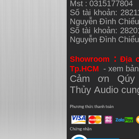
Mst : 0315177804
Số tài khoản: 282
Nguyễn Đình Chiể
Số tài khoản: 282
Nguyễn Đình Chiể
:
Showroom
Địa 
Tp.HCM
- xem bản
Cảm ơn Qúy 
Thủy
Audio
cung
Phương thức thanh toán
Chứng nhận