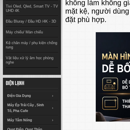
không làm không gia
Tivi Oled, Qled, Smart TV - TV
mặt kệ, người dùng 
UHD 4K
đặt phù hợp.
Đầu Bluray / Đầu HD /4K - 3D
Máy chiếu/ Màn chiếu
Kệ chân máy / phụ kiện chống
rung
Vật liệu xử lý âm học phòng
nghe
Điện lạnh
Điện Gia Dụng
Máy Ép Trái Cây , Sinh
Tố, Pha Cafe
Máy Tắm Nóng
Quạt Điện, Quạt Tháp