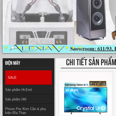
CHI TIẾT SẢN PHẨ
Điện máy
SALE
Sản phẩm Hi-End
Sản phẩm Hifi
Phono Pre /Kim Cần & phụ
kiện Đĩa Than