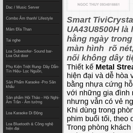
Dac / Music Server
Smart TiviCryst
Combo Âm thanh/ Lifestyle
UA43U8500H là 
Mâm Đĩa Than
hằng ngày trong 
Tai nghe
màn hình rõ nét
Loa Subwoofer- Sound bar-
nối không dây ti
Loa Out door
Thiết kế
Metal Str
Phụ Kiện Triệt Rung- Dây Dẫn-
Tín Hiệu- Lọc Nguồn,
hiện đại và dễ hòa 
Sản Phẩm Karaoke -Pro Sân
bằng nhựa cứng hỗ 
khấu
với những gia đình 
Sản phẩm Hội Thảo - Hội Nghị-
nhưng vẫn có vẻ ngo
Âm Trần - Âm tường
Khi dùng trong phò
Loa Karaoke Di Động
phim buổi tối, theo 
Loa Bluetooth & Công nghệ
Trong phòng khách n
hiện đại