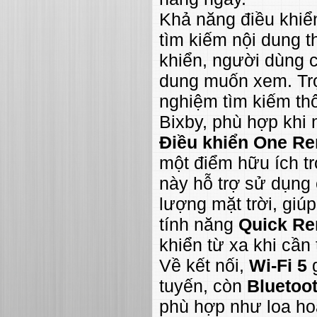
Khả năng điều khiển
tìm kiếm nội dung t
khiển, người dùng c
dung muốn xem. Tr
nghiệm tìm kiếm thô
Bixby, phù hợp khi 
Điều khiển One Re
một điểm hữu ích tr
này hỗ trợ sử dụng 
lượng mặt trời, giú
tính năng
Quick R
khiển từ xa khi cần
Về kết nối,
Wi-Fi 5
g
tuyến, còn
Bluetoot
phù hợp như loa ho