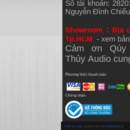
Số tài khoản: 282
Nguyễn Đình Chiể
:
Showroom
Địa 
Tp.HCM
- xem bản
Cảm ơn Qúy 
Thủy
Audio
cung
Phương thức thanh toán
Chứng nhận
Thiết kế web
và phát triển bởi
WEBXAULA