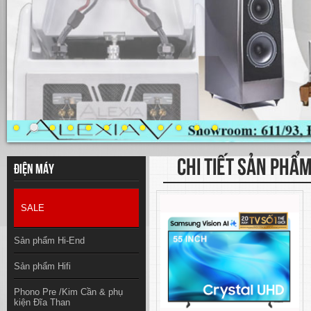
CHI TIẾT SẢN PHẨ
Điện máy
SALE
Sản phẩm Hi-End
Sản phẩm Hifi
Phono Pre /Kim Cần & phụ
kiện Đĩa Than