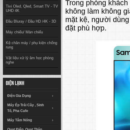
Trong phòng khách n
Tivi Oled, Qled, Smart TV - TV
không làm không gia
UHD 4K
mặt kệ, người dùng 
Đầu Bluray / Đầu HD /4K - 3D
đặt phù hợp.
Máy chiếu/ Màn chiếu
Kệ chân máy / phụ kiện chống
rung
Vật liệu xử lý âm học phòng
nghe
Điện lạnh
Điện Gia Dụng
Máy Ép Trái Cây , Sinh
Tố, Pha Cafe
Máy Tắm Nóng
Quạt Điện, Quạt Tháp