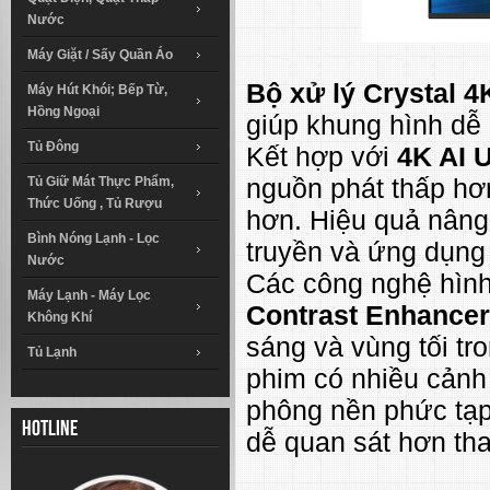
Nước
Máy Giặt / Sấy Quần Áo
Bộ xử lý Crystal 4
Máy Hút Khói; Bếp Từ,
Hồng Ngoại
giúp khung hình dễ 
Tủ Đông
Kết hợp với
4K AI 
nguồn phát thấp hơn
Tủ Giữ Mát Thực Phẩm,
Thức Uống , Tủ Rượu
hơn. Hiệu quả nâng
Bình Nóng Lạnh - Lọc
truyền và ứng dụng
Nước
Các công nghệ hìn
Máy Lạnh - Máy Lọc
Contrast Enhancer
Không Khí
sáng và vùng tối tr
Tủ Lạnh
phim có nhiều cảnh
phông nền phức tạp,
Hotline
dễ quan sát hơn tha