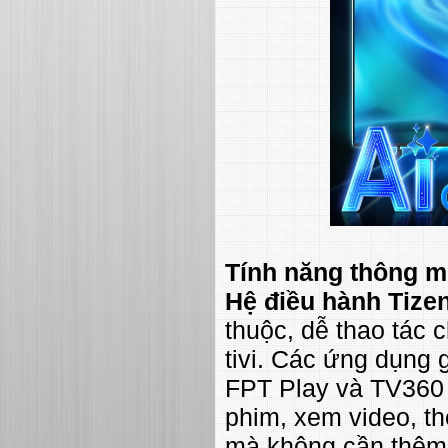
Tính năng thông min
Hệ điều hành Tiz
thuộc, dễ thao tác 
tivi. Các ứng dụng g
FPT Play và TV360 
phim, xem video, th
mà không cần thêm t