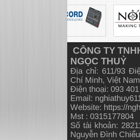
CÔNG TY TNHH
NGỌC THUỶ
Địa chỉ: 611/93 Đ
Chí Minh, Việt N
Điện thoại: 093 40
Email:
nghiathuy6
Website: https://ng
Mst : 0315177804
Số tài khoản: 282
Nguyễn Đình Chiể