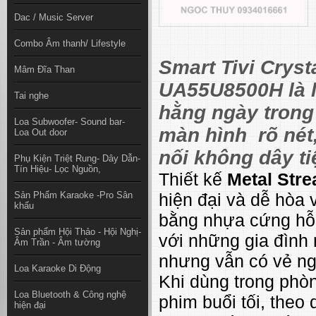
Dac / Music Server
Combo Âm thanh/ Lifestyle
Smart Tivi Crys
Mâm Đĩa Than
UA55U8500H là 
Tai nghe
hằng ngày trong 
Loa Subwoofer- Sound bar-
màn hình rõ nét
Loa Out door
nối không dây ti
Phụ Kiện Triệt Rung- Dây Dẫn-
Tín Hiệu- Lọc Nguồn,
Thiết kế
Metal Str
Sản Phẩm Karaoke -Pro Sân
hiện đại và dễ hòa 
khấu
bằng nhựa cứng hỗ 
Sản phẩm Hội Thảo - Hội Nghị-
với những gia đình 
Âm Trần - Âm tường
nhưng vẫn có vẻ ngo
Loa Karaoke Di Động
Khi dùng trong phò
Loa Bluetooth & Công nghệ
phim buổi tối, theo 
hiện đại