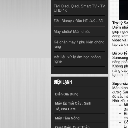
Tivi Oled, Qled, Smart TV - TV
UHD 4K
Đầu Bluray / Đầu HD /4K - 3D
Trợ lý S
Điểm nhấ
Máy chiếu/ Màn chiếu
giúp ngườ
đang xem,
video và 
Kệ chân máy / phụ kiện chống
tập và kh
rung
Bộ xử lý
Vật liệu xử lý âm học phòng
Samsung 
nghe
năng phân
Không ph
nâng cấp 
tạo chi t
Điện lạnh
Supersiz
Màn hình 
được Sams
Điện Gia Dụng
độ sắc né
Nhờ đó, m
Máy Ép Trái Cây , Sinh
Mà
Tố, Pha Cafe
đì
Hì
ca
Máy Tắm Nóng
Cô
En
Quạt Điện, Quạt Tháp