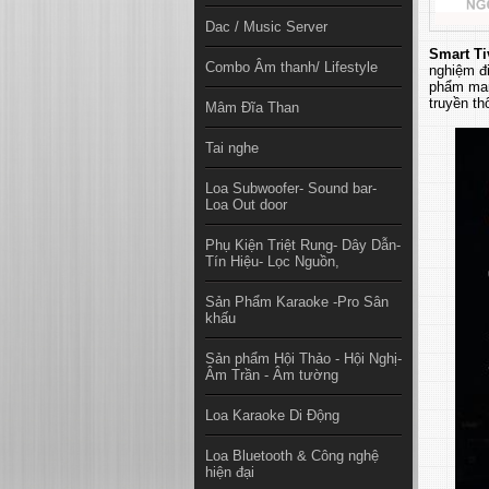
Dac / Music Server
Smart T
Combo Âm thanh/ Lifestyle
nghiệm đi
phẩm man
truyền th
Mâm Đĩa Than
Tai nghe
Loa Subwoofer- Sound bar-
Loa Out door
Phụ Kiện Triệt Rung- Dây Dẫn-
Tín Hiệu- Lọc Nguồn,
Sản Phẩm Karaoke -Pro Sân
khấu
Sản phẩm Hội Thảo - Hội Nghị-
Âm Trần - Âm tường
Loa Karaoke Di Động
Loa Bluetooth & Công nghệ
hiện đại