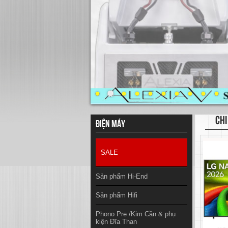
CHI
Điện máy
SALE
Sản phẩm Hi-End
Sản phẩm Hifi
Phono Pre /Kim Cần & phụ
kiện Đĩa Than