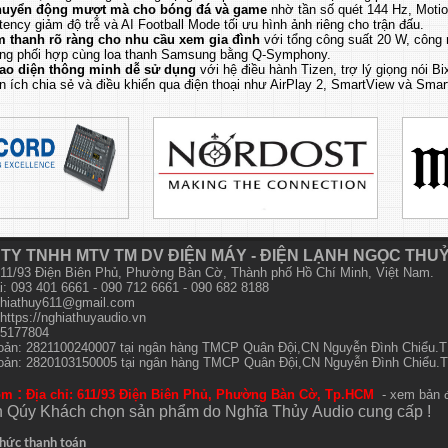
uyển động mượt mà cho bóng đá và game
nhờ tần số quét 144 Hz, Motio
tency giảm độ trễ và AI Football Mode tối ưu hình ảnh riêng cho trận đấu.
 thanh rõ ràng cho nhu cầu xem gia đình
với tổng công suất 20 W, công 
ng phối hợp cùng loa thanh Samsung bằng Q-Symphony.
ao diện thông minh dễ sử dụng
với hệ điều hành Tizen, trợ lý giọng nói B
ện ích chia sẻ và điều khiển qua điện thoại như AirPlay 2, SmartView và Sma
TY TNHH MTV TM DV ĐIỆN MÁY - ĐIỆN LẠNH NGỌC THU
 611/93 Điện Biên Phủ, Phường Bàn Cờ, Thành phố Hồ Chí Minh, Việt Nam.
i: 093 401 6661 - 090 712 6661 - 090 682 8188
hiathuy611@gmail.com
https://nghiathuyaudio.vn
15177804
hoản: 2821100240007 tại ngân hàng TMCP Quân Đội,CN Nguyễn Đình Chiểu
hoản: 2820103150005 tại ngân hàng TMCP Quân Đội,CN Nguyễn Đình Chiểu
:
om
Địa chỉ: 611/93 Điện Biên Phủ, Phường Bàn Cờ, Tp.HCM
- xem bản 
 Qúy Khách chọn sản phẩm do Nghĩa Thủy
Audio
cung cấp !
hức thanh toán