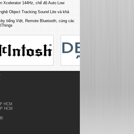
n Xcelerator 144Hz, chế độ Auto Low
nghệ Object Tracking Sound Lite và khả
ixby tiếng Việt, Remote Bluetooth, cùng các
rtThings
Ỷ
.TP HCM
.TP HCM
đồ