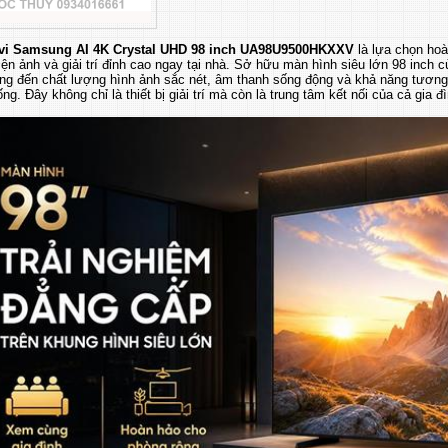
ivi Samsung AI 4K Crystal UHD 98 inch UA98U9500HKXXV
là lựa chọn hoà
ện ảnh và giải trí đỉnh cao ngay tại nhà. Sở hữu màn hình siêu lớn 98 inch c
g đến chất lượng hình ảnh sắc nét, âm thanh sống động và khả năng tương t
ống. Đây không chỉ là thiết bị giải trí mà còn là trung tâm kết nối của cả gia