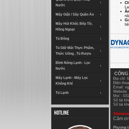
Ch
Nước
La
Âm
Máy Giặt / Sấy Quần Áo
nă
Gi
Máy Hút Khói; Bếp Từ,
ti
Hồng Ngoại
Tủ Đông
Tủ Giữ Mát Thực Phẩm,
Thức Uống , Tủ Rượu
Bình Nóng Lạnh - Lọc
Nước
CÔNG 
Máy Lạnh - Máy Lọc
Địa chỉ:
Điện thoạ
Không Khí
Email:
ng
Website: 
Tủ Lạnh
Mst : 03
Số tài k
Số tài k
Hotline
Showro
Cảm ơn
Phương t