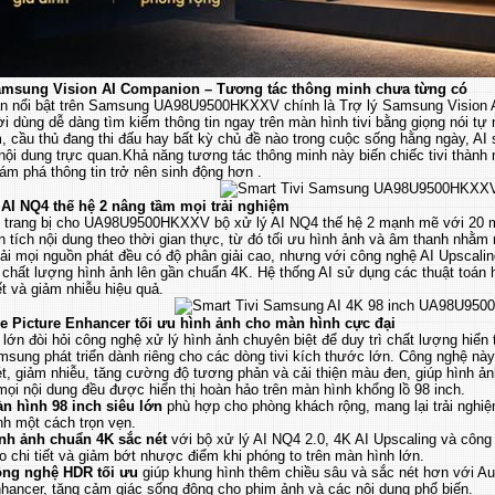
amsung Vision AI Companion – Tương tác thông minh chưa từng có
n nổi bật trên Samsung UA98U9500HKXXV chính là Trợ lý Samsung Vision A
i dùng dễ dàng tìm kiếm thông tin ngay trên màn hình tivi bằng giọng nói tự
 cầu thủ đang thi đấu hay bất kỳ chủ đề nào trong cuộc sống hằng ngày, AI
nội dung trực quan.Khả năng tương tác thông minh này biến chiếc tivi thành một
ám phá thông tin trở nên sinh động hơn .
 AI NQ4 thế hệ 2 nâng tầm mọi trải nghiệm
trang bị cho UA98U9500HKXXV bộ xử lý AI NQ4 thế hệ 2 mạnh mẽ với 20 mạ
 tích nội dung theo thời gian thực, từ đó tối ưu hình ảnh và âm thanh nhằm 
ải mọi nguồn phát đều có độ phân giải cao, nhưng với công nghệ AI Upsc
chất lượng hình ảnh lên gần chuẩn 4K. Hệ thống AI sử dụng các thuật toán h
iết và giảm nhiễu hiệu quả.
e Picture Enhancer tối ưu hình ảnh cho màn hình cực đại
lớn đòi hỏi công nghệ xử lý hình ảnh chuyên biệt để duy trì chất lượng hiển 
ung phát triển dành riêng cho các dòng tivi kích thước lớn. Công nghệ này
t, giảm nhiễu, tăng cường độ tương phản và cải thiện màu đen, giúp hình ảnh
ọi nội dung đều được hiển thị hoàn hảo trên màn hình khổng lồ 98 inch.
n hình 98 inch siêu lớn
phù hợp cho phòng khách rộng, mang lại trải nghiệm
nh một cách trọn vẹn.
nh ảnh chuẩn 4K sắc nét
với bộ xử lý AI NQ4 2.0, 4K AI Upscaling và công
o chi tiết và giảm bớt nhược điểm khi phóng to trên màn hình lớn.
ng nghệ HDR tối ưu
giúp khung hình thêm chiều sâu và sắc nét hơn với A
hancer, tăng cảm giác sống động cho phim ảnh và các nội dung phổ biến.