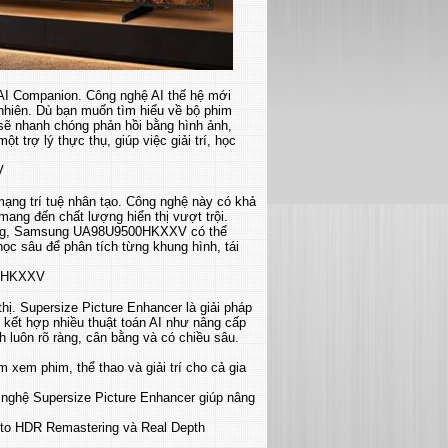
I Companion. Công nghệ AI thế hệ mới
 nhiên. Dù bạn muốn tìm hiểu về bộ phim
 sẽ nhanh chóng phản hồi bằng hình ảnh,
 trợ lý thực thụ, giúp việc giải trí, học
ng trí tuệ nhân tạo. Công nghệ này có khả
mang đến chất lượng hiển thị vượt trội.
aling, Samsung UA98U9500HKXXV có thể
ọc sâu để phân tích từng khung hình, tái
thị. Supersize Picture Enhancer là giải pháp
 kết hợp nhiều thuật toán AI như nâng cấp
 luôn rõ ràng, cân bằng và có chiều sâu.
 xem phim, thể thao và giải trí cho cả gia
 nghệ Supersize Picture Enhancer giúp nâng
uto HDR Remastering và Real Depth