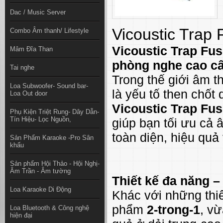
Dac / Music Server
Vicoustic Trap 
Combo Âm thanh/ Lifestyle
Vicoustic Trap Fus
Mâm Đĩa Than
phòng nghe cao c
Tai nghe
Trong thế giới âm t
Loa Subwoofer- Sound bar-
là yếu tố then chốt 
Loa Out door
Vicoustic Trap Fus
Phụ Kiện Triệt Rung- Dây Dẫn-
Tín Hiệu- Lọc Nguồn,
giúp bạn tối ưu cả
toàn diện, hiệu quả
Sản Phẩm Karaoke -Pro Sân
khấu
Sản phẩm Hội Thảo - Hội Nghị-
Âm Trần - Âm tường
Thiết kế đa năng –
Loa Karaoke Di Động
Khác với những thiế
phẩm
2-trong-1
, v
Loa Bluetooth & Công nghệ
hiện đại