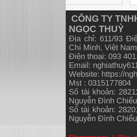
CÔNG TY TNHH
NGỌC THUỶ
Địa chỉ: 611/93 Đ
Chí Minh, Việt N
Điện thoại: 093 40
Email:
nghiathuy6
Website: https://ng
Mst : 0315177804
Số tài khoản: 282
Nguyễn Đình Chiể
Số tài khoản: 282
Nguyễn Đình Chiể