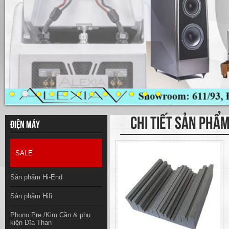
CHI TIẾT SẢN PHẨ
Điện máy
SALE
Sản phẩm Hi-End
Sản phẩm Hifi
Phono Pre /Kim Cần & phụ
kiện Đĩa Than