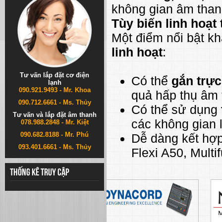
không gian âm tha
Tùy biến linh hoạt
Một điểm nổi bật kh
linh hoạt
:
Tư vấn lắp đặt cơ điện
Có thể
gắn trực
lạnh
090.921.9493 - Mr. Khoa
quả hấp thụ âm 
090.712.6661 - Ms. Thủy
Có thể sử dụng
Tư vấn và lắp đặt âm thanh
các không gian 
078.988.2848 - Mr. Kiệt
090.682.8188 - Mr. Phú
Dễ dàng kết hợp
093.401.6661 - Ms. Thủy
Flexi A50, Multi
Thống kê truy cập