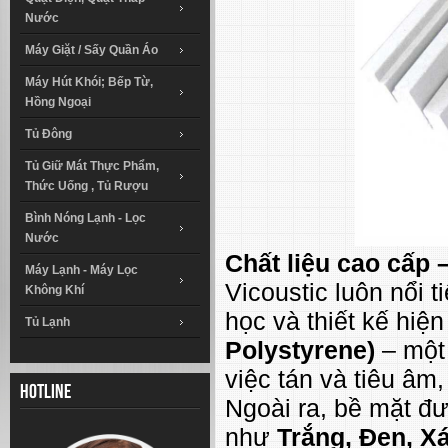
Nước
Máy Giặt / Sấy Quần Áo
Máy Hút Khói; Bếp Từ,
Hồng Ngoại
Tủ Đông
Tủ Giữ Mát Thực Phẩm,
Thức Uống , Tủ Rượu
Bình Nóng Lạnh - Lọc
Nước
Chất liệu cao cấp 
Máy Lạnh - Máy Lọc
Vicoustic luôn nổi 
Không Khí
học và thiết kế hiện
Tủ Lạnh
Polystyrene)
– một 
việc tán và tiêu âm,
Hotline
Ngoài ra, bề mặt đ
như
Trắng, Đen, X