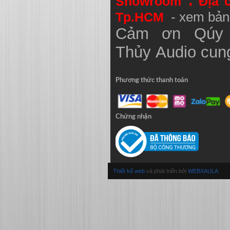
:
Showroom
Địa 
Tp.HCM
- xem bản
Cảm ơn Qúy 
Thủy
Audio
cung
Phương thức thanh toán
Chứng nhận
Thiết kế web
và phát triển bởi
WEBXAULA