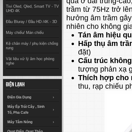
quả ở dải trung-cao
Tivi Oled, Qled, Smart TV - TV
trầm từ 75Hz trở lê
UHD 4K
hưởng âm trầm gây ù 
Đầu Bluray / Đầu HD /4K - 3D
nhiên cho không gi
Máy chiếu/ Màn chiếu
Tán âm hiệu qu
Hấp thụ âm trầ
Kệ chân máy / phụ kiện chống
rung
đặt)
Cấu trúc không
Vật liệu xử lý âm học phòng
nghe
tượng phản xạ 
Thích hợp cho 
thu, rạp chiếu ph
Điện lạnh
Điện Gia Dụng
Máy Ép Trái Cây , Sinh
Tố, Pha Cafe
Máy Tắm Nóng
Quạt Điện, Quạt Tháp