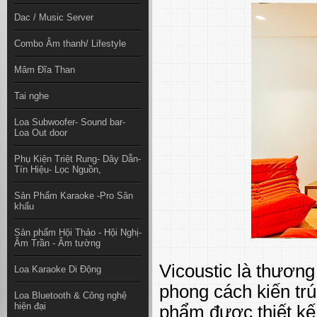
Dac / Music Server
Combo Âm thanh/ Lifestyle
Mâm Đĩa Than
Tai nghe
Loa Subwoofer- Sound bar-
Loa Out door
Phụ Kiện Triệt Rung- Dây Dẫn-
Tín Hiệu- Lọc Nguồn,
Sản Phẩm Karaoke -Pro Sân
khấu
Sản phẩm Hội Thảo - Hội Nghị-
Âm Trần - Âm tường
Vicoustic là thương
Loa Karaoke Di Động
phong cách kiến trú
Loa Bluetooth & Công nghệ
hiện đại
phẩm được thiết kế