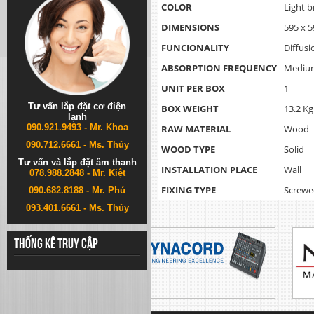
COLOR
Light b
DIMENSIONS
595 x 
FUNCIONALITY
Diffusi
ABSORPTION FREQUENCY
Medium
UNIT PER BOX
1
Tư vấn lắp đặt cơ điện
BOX WEIGHT
13.2 Kg
lạnh
090.921.9493 - Mr. Khoa
RAW MATERIAL
Wood
090.712.6661 - Ms. Thủy
WOOD TYPE
Solid
Tư vấn và lắp đặt âm thanh
INSTALLATION PLACE
Wall
078.988.2848 - Mr. Kiệt
FIXING TYPE
Screwe
090.682.8188 - Mr. Phú
093.401.6661 - Ms. Thủy
Thống kê truy cập