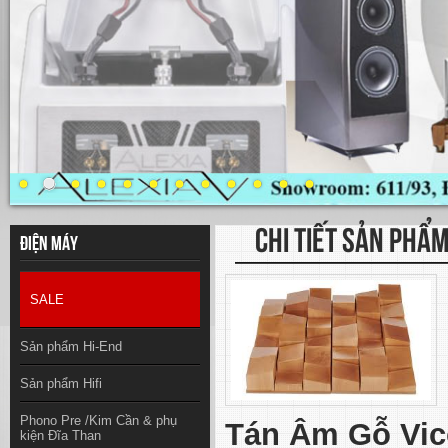
CHI TIẾT SẢN PHẨ
Điện máy
SALE
Sản phẩm Hi-End
Sản phẩm Hifi
Phono Pre /Kim Cần & phụ
Tán Âm Gỗ Vico
kiện Đĩa Than