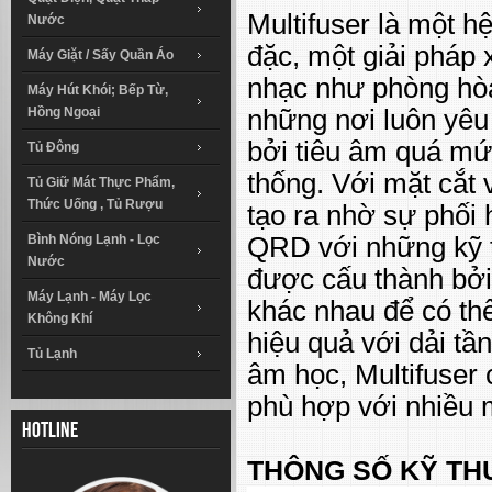
Multifuser là một h
Nước
đặc, một giải pháp
Máy Giặt / Sấy Quần Áo
nhạc như phòng hòa
Máy Hút Khói; Bếp Từ,
Hồng Ngoại
những nơi luôn yê
bởi tiêu âm quá mứ
Tủ Đông
thống. Với mặt cắt 
Tủ Giữ Mát Thực Phẩm,
Thức Uống , Tủ Rượu
tạo ra nhờ sự phối 
Bình Nóng Lạnh - Lọc
QRD với những kỹ t
Nước
được cấu thành bởi
Máy Lạnh - Máy Lọc
khác nhau để có th
Không Khí
hiệu quả với dải tần
Tủ Lạnh
âm học, Multifuser 
phù hợp với nhiều m
Hotline
THÔNG SỐ KỸ TH