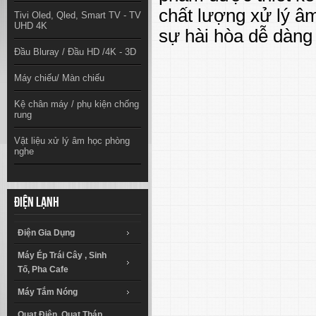
chất lượng xử lý âm 
Tivi Oled, Qled, Smart TV - TV
UHD 4K
sự hài hòa dễ dàng v
Đầu Bluray / Đầu HD /4K - 3D
Máy chiếu/ Màn chiếu
Kệ chân máy / phụ kiện chống
rung
Vật liệu xử lý âm học phòng
nghe
Điện lạnh
Điện Gia Dụng
Máy Ép Trái Cây , Sinh
Tố, Pha Cafe
Máy Tắm Nóng
Quạt Điện, Quạt Tháp