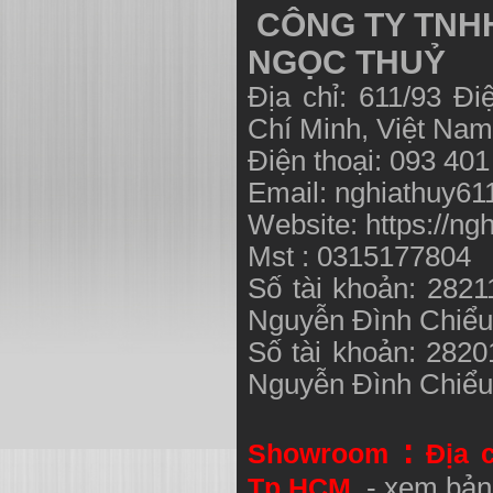
CÔNG TY TNHH
NGỌC THUỶ
Địa chỉ: 611/93 Đ
Chí Minh, Việt N
Điện thoại: 093 40
Email:
nghiathuy6
Website: https://ng
Mst : 0315177804
Số tài khoản: 282
Nguyễn Đình Chiể
Số tài khoản: 282
Nguyễn Đình Chiể
:
Showroom
Địa 
Tp.HCM
- xem bản