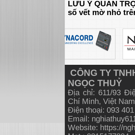
LƯU Ý QUAN TRỌN
số vết mờ nhỏ trê
CÔNG TY TNHH
NGỌC THUỶ
Địa chỉ: 611/93 Đ
Chí Minh, Việt N
Điện thoại: 093 40
Email:
nghiathuy6
Website: https://ng