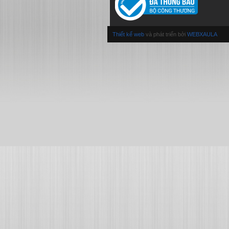
Thiết kế web
và phát triển bởi
WEBXAULA