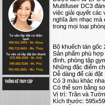
Multifuser DC3 đáng
việc giải quyết các
nghĩa âm nhạc mà c
trong mọi loại phòn
Tư vấn lắp đặt cơ điện
lạnh
090.921.9493 - Mr. Khoa
Bộ khuếch tán gốc 
090.712.6661 - Ms. Thủy
Sản phẩm phù hợp mọ
Tư vấn và lắp đặt âm thanh
078.988.2848 - Mr. Kiệt
đình, phòng tập gy
090.682.8188 - Mr. Phú
Những đặc điểm ch
093.401.6661 - Ms. Thủy
Dễ dàng để cài đặt
Có 3 màu khác nha
Thống kê truy cập
Có thể sơn bằng s
Vị trí: Trần và Tườ
Kích thước: 595x