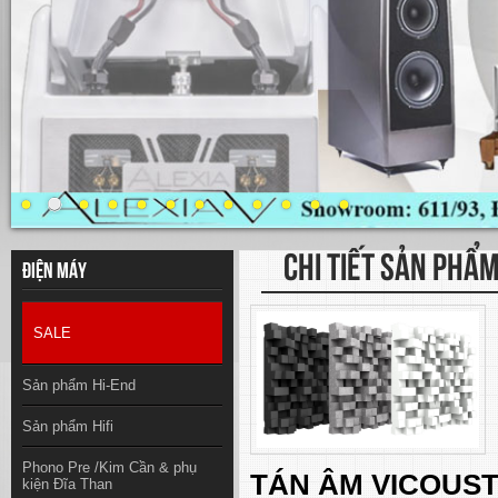
CHI TIẾT SẢN PHẨ
Điện máy
SALE
Sản phẩm Hi-End
Sản phẩm Hifi
Phono Pre /Kim Cần & phụ
TÁN ÂM
VICOUST
kiện Đĩa Than