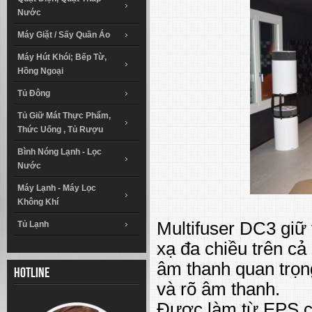
Nước
Máy Giặt / Sấy Quần Áo
Máy Hút Khói; Bếp Từ,
Hồng Ngoại
Tủ Đông
Tủ Giữ Mát Thực Phẩm,
Thức Uống , Tủ Rượu
Bình Nóng Lạnh - Lọc
Nước
Máy Lạnh - Máy Lọc
Không Khí
Multifuser DC3 giữ
Tủ Lạnh
xạ đa chiều trên cả
âm thanh quan trọng
Hotline
và rõ âm thanh.
Được làm từ EPS ch