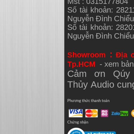
Mst : 0315177804
Số tài khoản: 282
Nguyễn Đình Chiể
Số tài khoản: 282
Nguyễn Đình Chiể
:
Showroom
Địa 
Tp.HCM
- xem bản
Cảm ơn Qúy 
Thủy
Audio
cung
Phương thức thanh toán
Chứng nhận