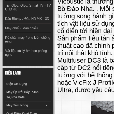
Vicoustic là thương
Tivi Oled, Qled, Smart TV - TV
Bồ Đào Nha. . Mỗi 
UHD 4K
tưởng song hành giữ
Đầu Bluray / Đầu HD /4K - 3D
tích vật liệu sử dụn
Máy chiếu/ Màn chiếu
cổ điển tới hiện đạ
Sản phẩm tiêu tán 
Kệ chân máy / phụ kiện chống
rung
thuật cao đã chinh
Vật liệu xử lý âm học phòng
trí nội thất khó tính.
nghe
Multifuser DC3 là 
cấp từ DC2 nổi tiến
Điện lạnh
tường với hệ thống 
hoặc VicFix J Profi
Điện Gia Dụng
Ultra, được yêu cầu
Máy Ép Trái Cây , Sinh
Tố, Pha Cafe
Máy Tắm Nóng
Quạt Điện, Quạt Tháp