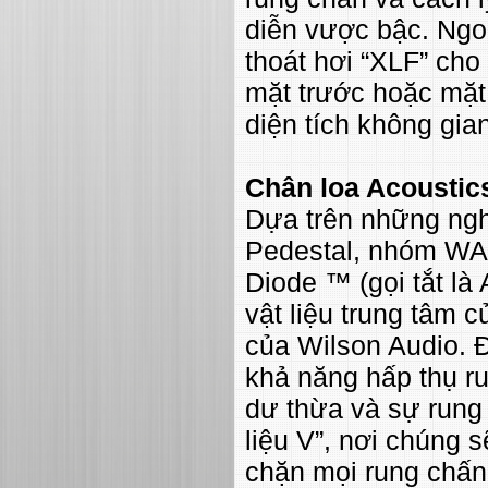
diễn vược bậc. Ngo
thoát hơi “XLF” cho
mặt trước hoặc mặt 
diện tích không gia
Chân loa Acoustic
Dựa trên những ngh
Pedestal, nhóm WA
Diode ™ (gọi tắt là 
vật liệu trung tâm 
của Wilson Audio. Đ
khả năng hấp thụ r
dư thừa và sự rung 
liệu V”, nơi chúng s
chặn mọi rung chấn