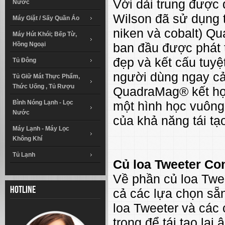
Với dải trung được 
Nước
Wilson đã sử dụng t
Máy Giặt / Sấy Quần Áo
niken và cobalt) Q
Máy Hút Khói; Bếp Từ,
ban đầu được phát 
Hồng Ngoại
đẹp và kết cấu tuyệ
Tủ Đông
người dùng ngay cả
Tủ Giữ Mát Thực Phẩm,
Thức Uống , Tủ Rượu
QuadraMag® kết hợp
một hình học vuông
Bình Nóng Lạnh - Lọc
Nước
của khả năng tái tạ
Máy Lạnh - Máy Lọc
Không Khí
Tủ Lạnh
Củ loa Tweeter Co
Về phần củ loa Twee
Hotline
cả các lựa chọn sẵ
loa Tweeter và các 
trọng để tái tạo lại