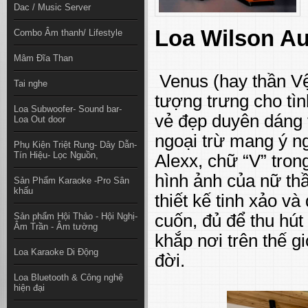
Dac / Music Server
Loa Wilson Au
Combo Âm thanh/ Lifestyle
Mâm Đĩa Than
Venus (hay thần Vệ
Tai nghe
tượng trưng cho tìn
Loa Subwoofer- Sound bar-
vẻ đẹp duyên dáng v
Loa Out door
ngoại trừ mang ý n
Phụ Kiện Triệt Rung- Dây Dẫn-
Tín Hiệu- Lọc Nguồn,
Alexx, chữ “V” tro
hình ảnh của nữ th
Sản Phẩm Karaoke -Pro Sân
khấu
thiết kế tinh xảo và
cuốn, đủ để thu hú
Sản phẩm Hội Thảo - Hội Nghị-
Âm Trần - Âm tường
khắp nơi trên thế g
Loa Karaoke Di Động
đời.
Loa Bluetooth & Công nghệ
hiện đại