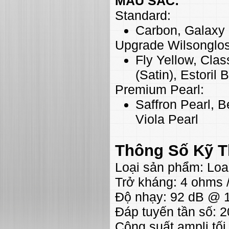
MÀU SẮC:
Standard:
Carbon, Galaxy 
Upgrade Wilsonglos
Fly Yellow, Cla
(Satin), Estoril
Premium Pearl:
Saffron Pearl, B
Viola Pearl
Thông Số Kỹ T
Loại sản phẩm: Loa
Trở kháng: 4 ohms 
Độ nhạy: 92 dB @
Đáp tuyến tần số: 2
Công suất ampli tối