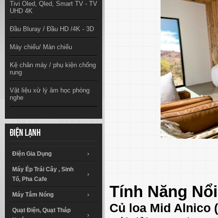
Tivi Oled, Qled, Smart TV - TV
UHD 4K
Đầu Bluray / Đầu HD /4K - 3D
Máy chiếu/ Màn chiếu
Kệ chân máy / phụ kiện chống
rung
Vật liệu xử lý âm học phòng
nghe
Điện lạnh
Điện Gia Dụng
Máy Ép Trái Cây , Sinh
Tố, Pha Cafe
Tính Năng Nổi
Máy Tắm Nóng
Củ loa Mid Alnico
Quạt Điện, Quạt Tháp