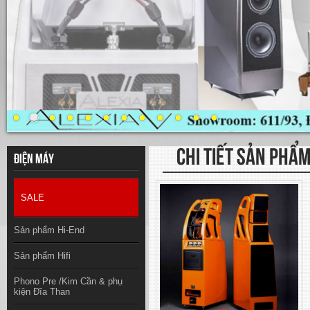
CHI TIẾT SẢN PHẨ
Điện máy
SALE
Sản phẩm Hi-End
Sản phẩm Hifi
Phono Pre /Kim Cần & phụ
kiện Đĩa Than