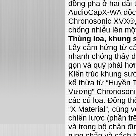
đồng pha ở hai dải 
AudioCapX-WA độc 
Chronosonic XVX®, 
chống nhiễu lên mộ
Thùng loa, khung 
Lấy cảm hứng từ cá
nhanh chóng thấy đ
gọn và quý phái hơn
Kiến trúc khung sư
kế thừa từ “Huyền
Vương” Chronosonic
các củ loa. Đồng th
“X Material”, cùng vớ
chiến lược (phần tr
và trong bộ chân đi
rung chấn và cách l