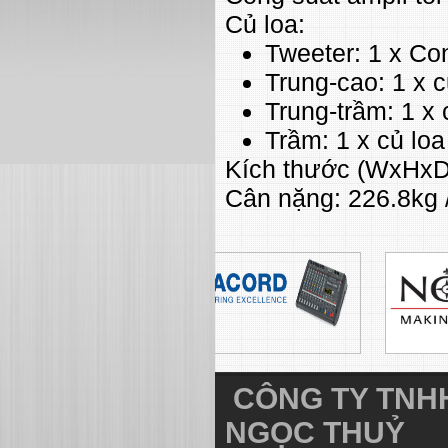
Củ loa:
Tweeter: 1 x Co
Trung-cao: 1 x c
Trung-trầm: 1 x 
Trầm: 1 x củ loa
Kích thước (WxHxD)
Cân nặng: 226.8kg 
CÔNG TY TNHH
NGỌC THUỶ