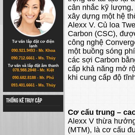
cân nhắc kỹ lượng, 
xây dựng một hệ th
Alexx V. Củ loa Tw
Carbon (CSC), được
công nghệ Converge
Tư vấn lắp đặt cơ điện
lạnh
một buồng sóng phí
090.921.9493 - Mr. Khoa
các sợi Carbon bằ
090.712.6661 - Ms. Thủy
Tư vấn và lắp đặt âm thanh
cấp khả năng mở rộn
078.988.2848 - Mr. Kiệt
khi cung cấp độ tĩn
090.682.8188 - Mr. Phú
093.401.6661 - Ms. Thủy
Thống kê truy cập
Cơ cấu trung – ca
Alexx V thừa hưởng
(MTM), là cơ cấu đ