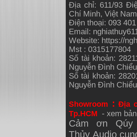
Địa chỉ: 611/93 Đ
Chí Minh, Việt N
Điện thoại: 093 40
Email:
nghiathuy6
Website: https://ng
Mst : 0315177804
Số tài khoản: 282
Nguyễn Đình Chiể
Số tài khoản: 282
Nguyễn Đình Chiể
:
Showroom
Địa 
Tp.HCM
- xem bản
Cảm ơn Qúy 
Thủy
Audio
cung