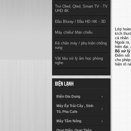
Tivi Oled, Qled, Smart TV - TV
UHD 4K
Đầu Bluray / Đầu HD /4K - 3D
Lớp hoàn 
Máy chiếu/ Màn chiếu
kích thư
cá nhân. 
Ngoài ra,
Kệ chân máy / phụ kiện chống
hiện đại,
rung
Bộ xử lý
Điểm nổi
Vật liệu xử lý âm học phòng
cho phép 
nghe
hiện rõ n
Điện lạnh
Điện Gia Dụng
Máy Ép Trái Cây , Sinh
Tố, Pha Cafe
Máy Tắm Nóng
Quạt Điện, Quạt Tháp