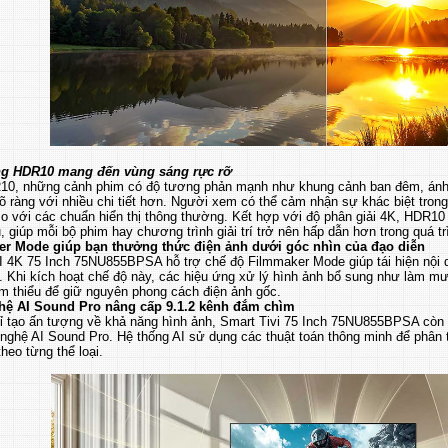
ng HDR10 mang đến vùng sáng rực rỡ
0, những cảnh phim có độ tương phản mạnh như khung cảnh ban đêm, ánh 
 rõ ràng với nhiều chi tiết hơn. Người xem có thể cảm nhận sự khác biệt t
 với các chuẩn hiển thị thông thường. Kết hợp với độ phân giải 4K, HDR10 
, giúp mỗi bộ phim hay chương trình giải trí trở nên hấp dẫn hơn trong quá t
r Mode giúp bạn thưởng thức điện ảnh dưới góc nhìn của đạo diễn
AI 4K 75 Inch 75NU855BPSA hỗ trợ chế độ Filmmaker Mode giúp tái hiện nội
i. Khi kích hoạt chế độ này, các hiệu ứng xử lý hình ảnh bổ sung như làm m
m thiểu để giữ nguyên phong cách điện ảnh gốc.
ệ AI Sound Pro nâng cấp 9.1.2 kênh đắm chìm
ỉ tạo ấn tượng về khả năng hình ảnh, Smart Tivi 75 Inch 75NU855BPSA còn
nghệ AI Sound Pro. Hệ thống AI sử dụng các thuật toán thông minh để phân t
heo từng thể loại.