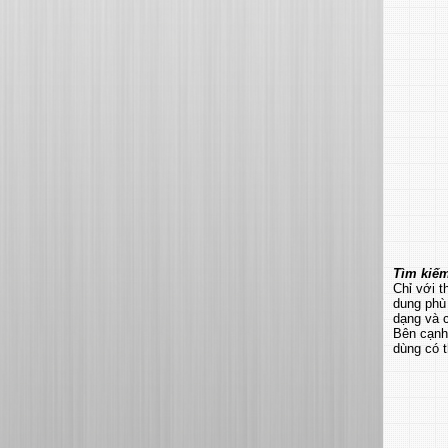
Tìm kiếm
Chỉ với t
dung phù 
dạng và 
Bên cạnh 
dùng có t