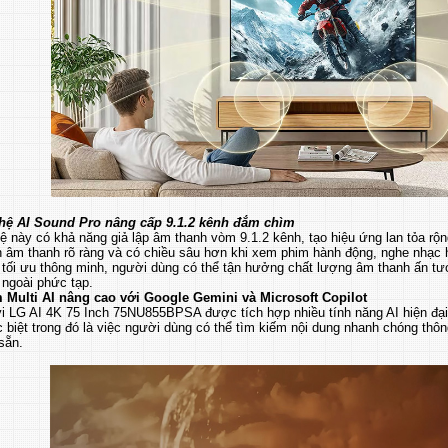
ệ AI Sound Pro nâng cấp 9.1.2 kênh đắm chìm
 này có khả năng giả lập âm thanh vòm 9.1.2 kênh, tạo hiệu ứng lan tỏa rộ
 âm thanh rõ ràng và có chiều sâu hơn khi xem phim hành động, nghe nhạc h
tối ưu thông minh, người dùng có thể tận hưởng chất lượng âm thanh ấn tượ
 ngoài phức tạp.
 Multi AI nâng cao với Google Gemini và Microsoft Copilot
vi LG AI 4K 75 Inch 75NU855BPSA được tích hợp nhiều tính năng AI hiện đạ
 biệt trong đó là việc người dùng có thể tìm kiếm nội dung nhanh chóng thô
sẵn.