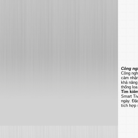
Công ngh
Công nghệ
cảm nhận
khả năng 
thống loa
Tìm kiếm
Smart Ti
ngày. Đặc
tích hợp 