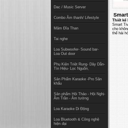
Dac / Music Server
Smart
Combo Âm thanh/ Lifestyle
Thiết kế
Smart Ti
Mâm Đĩa Than
cho không
thể hài h
Tai nghe
Loa Subwoofer- Sound bar-
Loa Out door
Phụ Kiện Triệt Rung- Dây Dẫn-
Tín Hiệu- Lọc Nguồn,
Sản Phẩm Karaoke -Pro Sân
khấu
Sản phẩm Hội Thảo - Hội Nghị-
Âm Trần - Âm tường
Loa Karaoke Di Động
Loa Bluetooth & Công nghệ
hiện đại