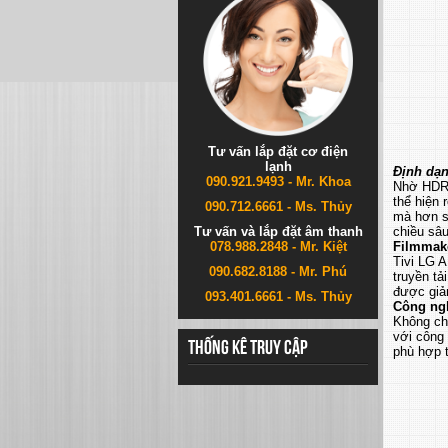
Tư vấn lắp đặt cơ điện
lạnh
Định dạ
090.921.9493 - Mr. Khoa
Nhờ HDR1
thể hiện
090.712.6661 - Ms. Thủy
mà hơn so
Tư vấn và lắp đặt âm thanh
chiều sâu
078.988.2848 - Mr. Kiệt
Filmmake
Tivi LG 
090.682.8188 - Mr. Phú
truyền tả
được giả
093.401.6661 - Ms. Thủy
Công ngh
Không ch
với công 
Thống kê truy cập
phù hợp t