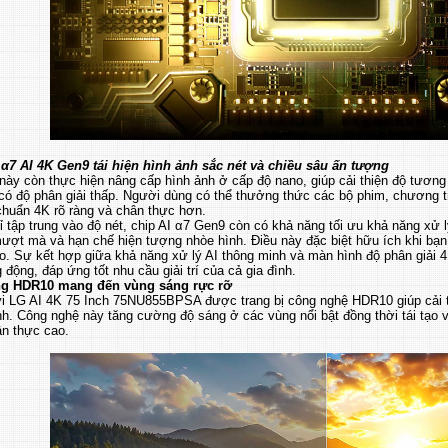
 α7 AI 4K Gen9 tái hiện hình ảnh sắc nét và chiều sâu ấn tượng
 này còn thực hiện nâng cấp hình ảnh ở cấp độ nano, giúp cải thiện độ tươn
có độ phân giải thấp. Người dùng có thể thưởng thức các bộ phim, chương trì
chuẩn 4K rõ ràng và chân thực hơn.
 tập trung vào độ nét, chip AI α7 Gen9 còn có khả năng tối ưu khả năng xử
mượt mà và hạn chế hiện tượng nhòe hình. Điều này đặc biệt hữu ích khi bạ
o. Sự kết hợp giữa khả năng xử lý AI thông minh và màn hình độ phân giải 4
động, đáp ứng tốt nhu cầu giải trí của cả gia đình.
ng HDR10 mang đến vùng sáng rực rỡ
vi LG AI 4K 75 Inch 75NU855BPSA được trang bị công nghệ HDR10 giúp cải th
h. Công nghệ này tăng cường độ sáng ở các vùng nổi bật đồng thời tái tạo v
ân thực cao.