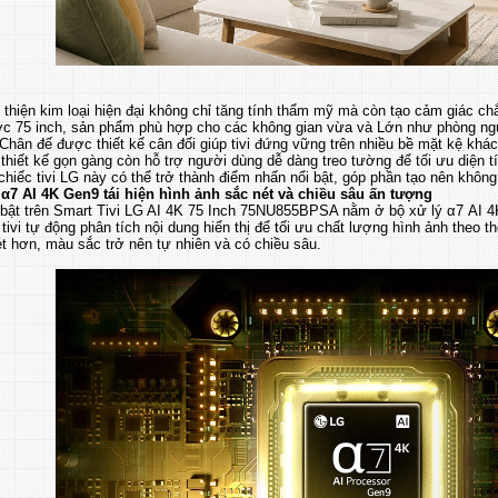
thiện kim loại hiện đại không chỉ tăng tính thẩm mỹ mà còn tạo cảm giác chắ
ớc 75 inch, sản phẩm phù hợp cho các không gian vừa và Lớn như phòng ng
Chân đế được thiết kế cân đối giúp tivi đứng vững trên nhiều bề mặt kệ khá
 thiết kế gọn gàng còn hỗ trợ người dùng dễ dàng treo tường để tối ưu diện t
 chiếc tivi LG này có thể trở thành điểm nhấn nổi bật, góp phần tạo nên không gi
 α7 AI 4K Gen9 tái hiện hình ảnh sắc nét và chiều sâu ấn tượng
 bật trên Smart Tivi LG AI 4K 75 Inch 75NU855BPSA nằm ở bộ xử lý α7 AI 4
tivi tự động phân tích nội dung hiển thị để tối ưu chất lượng hình ảnh theo th
ét hơn, màu sắc trở nên tự nhiên và có chiều sâu.