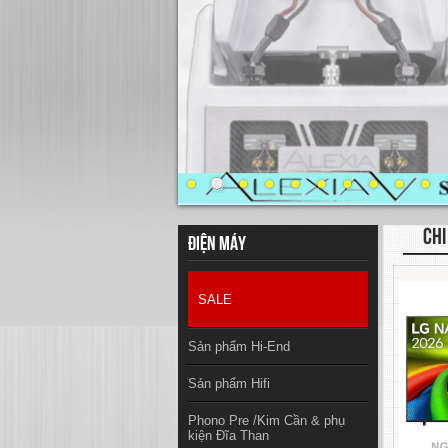
CHI
Điện máy
SALE
Sản phẩm Hi-End
Sản phẩm Hifi
Phono Pre /Kim Cần & phụ
kiện Đĩa Than