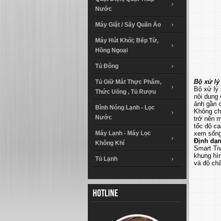
Nước
Máy Giặt / Sấy Quần Áo
Máy Hút Khói; Bếp Từ,
Hồng Ngoại
Tủ Đông
Bộ xử lý
Tủ Giữ Mát Thực Phẩm,
Bộ xử lý
Thức Uống , Tủ Rượu
nội dung 
ảnh gần 
Bình Nóng Lạnh - Lọc
Không chỉ
Nước
trở nên 
tốc độ ca
Máy Lạnh - Máy Lọc
xem sống 
Định dạ
Không Khí
Smart Ti
khung hìn
Tủ Lạnh
và độ ch
Hotline