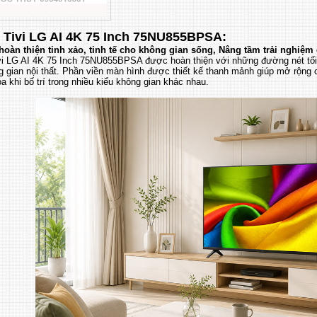
 Tivi LG AI 4K 75 Inch 75NU855BPSA:
 hoàn thiện tinh xảo, tinh tế cho không gian sống, Nâng tầm trải nghiệm g
vi LG AI 4K 75 Inch 75NU855BPSA được hoàn thiện với những đường nét tối 
 gian nội thất. Phần viền màn hình được thiết kế thanh mảnh giúp mở rộng c
òa khi bố trí trong nhiều kiểu không gian khác nhau.