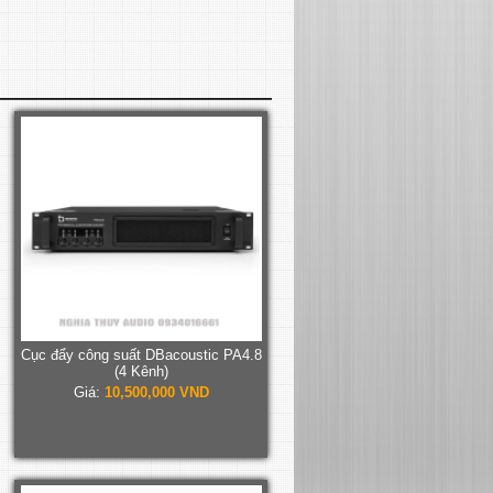
Cục đẩy công suất DBacoustic PA4.8
(4 Kênh)
Giá:
10,500,000 VND