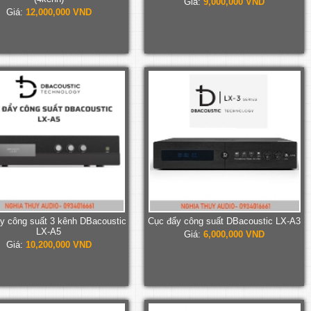
Giá:
9,000,000 VND
Giá:
12,000,000 VND
y công suất 3 kênh DBacoustic
Cục đẩy công suất DBacoustic LX-A3
LX-A5
Giá:
6,000,000 VND
Giá:
10,200,000 VND