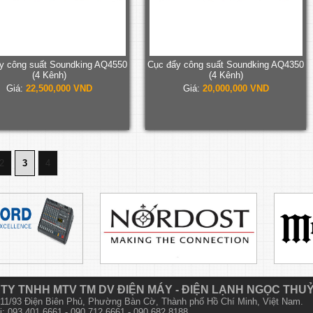
y công suất Soundking AQ4550
Cục đẩy công suất Soundking AQ4350
(4 Kênh)
(4 Kênh)
Giá:
22,500,000 VND
Giá:
20,000,000 VND
2
3
4
TY TNHH MTV TM DV ĐIỆN MÁY - ĐIỆN LẠNH NGỌC THU
 611/93 Điện Biên Phủ, Phường Bàn Cờ, Thành phố Hồ Chí Minh, Việt Nam.
i: 093 401 6661 - 090 712 6661 - 090 682 8188