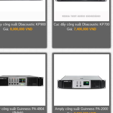
y công suất Dbacoustic KP900
Cục đẩy công suất Dbacoustic KP700
Giá:
8,000,000 VND
Giá:
7,400,000 VND
 công suất Guinness PA-4804
Amply công suất Guinness PA-2000
(4kênh)