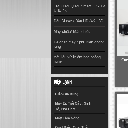
Tivi Oled, Qled, Smart TV - TV
UHD 4K
Đầu Bluray / Đầu HD /4K - 3D
Máy chiếu/ Màn chiếu
Kệ chân máy / phụ kiện chống
rung
Vật liệu xử lý âm học phòng
Cục
nghe
Điện lạnh
Điện Gia Dụng
Máy Ép Trái Cây , Sinh
Tố, Pha Cafe
Máy Tắm Nóng
Quạt Điện, Quạt Tháp