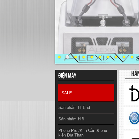
HÃ
Điện máy
SALE
Sản phẩm Hi-End
Sản phẩm Hifi
Phono Pre /Kim Cần & phụ
kiện Đĩa Than