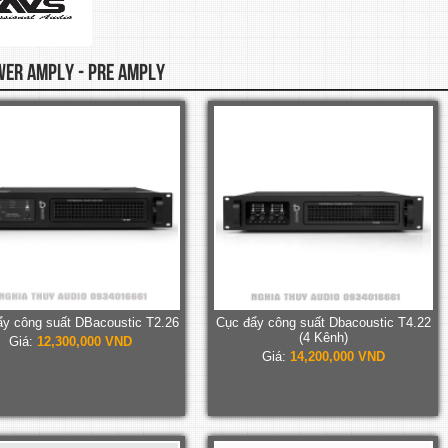
ER AMPLY - PRE AMPLY
y công suất DBacoustic T2.26
Cục đẩy công suất Dbacoustic T4.22
(4 Kênh)
Giá:
12,300,000 VND
Giá:
14,200,000 VND