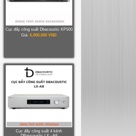
Cục đẩy công suất Dbacoustic KP500
Giá:
6,000,000 VND
Cục đẩy công suất 4 kênh
DBaucoustic LX - A8