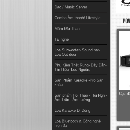
Dac / Music Server
Combo Âm thanh/ Lifestyle
POW
Mâm Đĩa Than
Tai nghe
Loa Subwoofer- Sound bar-
Loa Out door
Phụ Kiện Triệt Rung- Dây Dẫn-
Tín Hiệu- Lọc Nguồn,
Sản Phẩm Karaoke -Pro Sân
khấu
Cục đẩ
Sản phẩm Hội Thảo - Hội Nghị-
Âm Trần - Âm tường
Loa Karaoke Di Động
Loa Bluetooth & Công nghệ
hiện đại