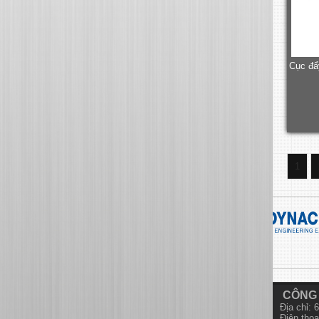
Cục đẩ
1
CÔNG 
Địa chỉ:
Điện thoạ