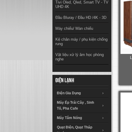
Tivi Oled, Qled, Smart TV - TV
UHD 4K
Đầu Bluray / Đầu HD /4K - 3D
Máy chiếu/ Màn chiếu
Kệ chân máy / phụ kiện chống
rung
Vật liệu xử lý âm học phòng
L
nghe
Điện lạnh
Điện Gia Dụng
Máy Ép Trái Cây , Sinh
Tố, Pha Cafe
Máy Tắm Nóng
Quạt Điện, Quạt Tháp