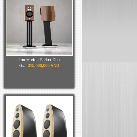
Loa Marten Parker Duo
Giá:
315,000,000 VND