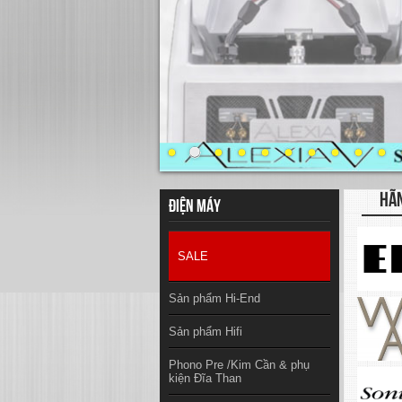
HÃ
Điện máy
SALE
Sản phẩm Hi-End
Sản phẩm Hifi
Phono Pre /Kim Cần & phụ
kiện Đĩa Than