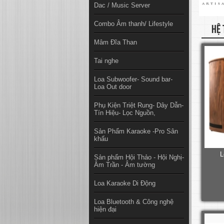
Dac / Music Server
Combo Âm thanh/ Lifestyle
HỆ 
Mâm Đĩa Than
Tai nghe
Loa Subwoofer- Sound bar-
Loa Out door
Phụ Kiện Triệt Rung- Dây Dẫn-
Tín Hiệu- Lọc Nguồn,
Sản Phẩm Karaoke -Pro Sân
khấu
L
Sản phẩm Hội Thảo - Hội Nghị-
Âm Trần - Âm tường
Loa Karaoke Di Động
Loa Bluetooth & Công nghệ
hiện đại