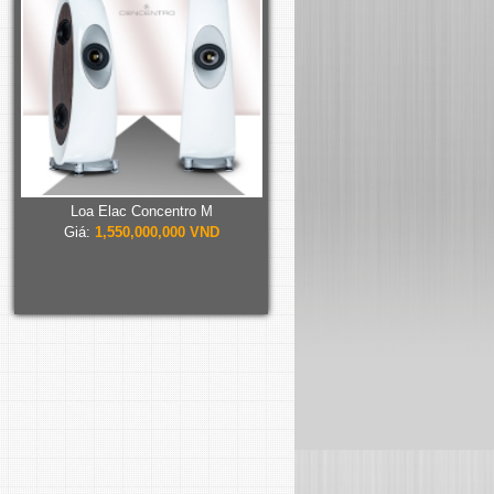
Loa Elac Concentro M
Giá:
1,550,000,000 VND