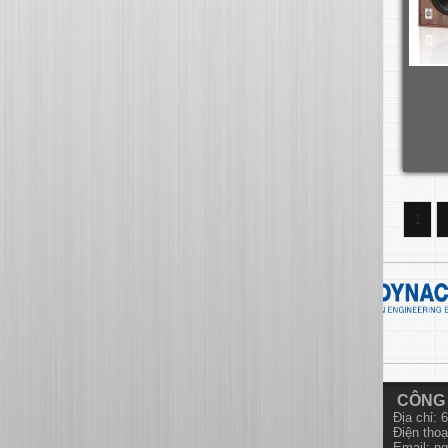
1
CÔNG 
Địa chỉ:
Điện thoạ
Email:
ng