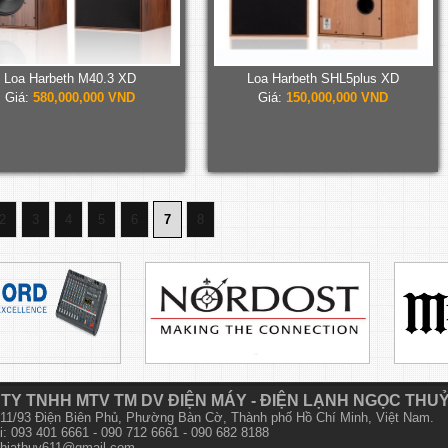
Loa Harbeth M40.3 XD
Loa Harbeth SHL5plus XD
Giá:
580,000,000 VND
Giá:
150,000,000 VND
2
3
4
5
6
7
8
TY TNHH MTV TM DV ĐIỆN MÁY - ĐIỆN LẠNH NGỌC THU
 611/93 Điện Biên Phủ, Phường Bàn Cờ, Thành phố Hồ Chí Minh, Việt Nam.
i: 093 401 6661 - 090 712 6661 - 090 682 8188
hiathuy611@gmail.com