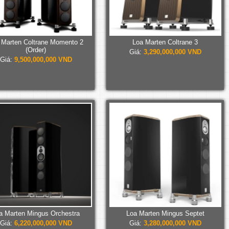
 Marten Coltrane Momento 2
Loa Marten Coltrane 3
(Order)
Giá:
3,290,000,000 VND
Giá:
9,500,000,000 VND
a Marten Mingus Orchestra
Loa Marten Mingus Septet
Giá:
6,220,000,000 VND
Giá:
3,280,000,000 VND