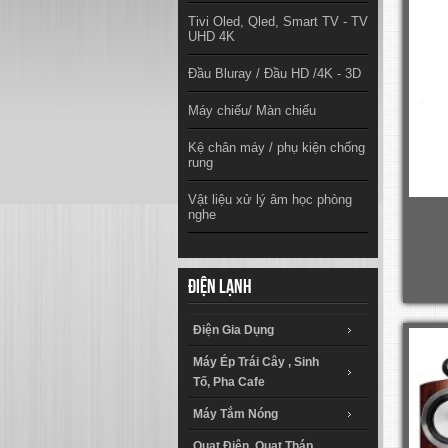
Tivi Oled, Qled, Smart TV - TV
UHD 4K
Đầu Bluray / Đầu HD /4K - 3D
Máy chiếu/ Màn chiếu
Kệ chân máy / phụ kiện chống
rung
Vật liệu xử lý âm học phòng
nghe
Điện lạnh
Điện Gia Dụng
Máy Ép Trái Cây , Sinh
Tố, Pha Cafe
Máy Tắm Nóng
Quạt Điện, Quạt Tháp