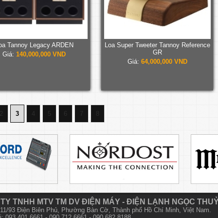
oa Tannoy Legacy ARDEN
Loa Super Tweeter Tannoy Reference
GR
Giá:
140,000,000 VND
Giá:
64,000,000 VND
2
3
4
5
6
7
8
TY TNHH MTV TM DV ĐIỆN MÁY - ĐIỆN LẠNH NGỌC THU
 611/93 Điện Biên Phủ, Phường Bàn Cờ, Thành phố Hồ Chí Minh, Việt Nam.
i: 093 401 6661 - 090 712 6661 - 090 682 8188