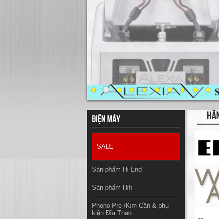
HÃ
Điện máy
SALE
Sản phẩm Hi-End
Sản phẩm Hifi
Phono Pre /Kim Cần & phụ
kiện Đĩa Than