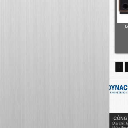
L
1
CÔNG 
Địa chỉ:
Điện thoạ