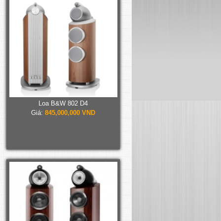
Loa B&W 802 D4
Giá:
845,000,000 VND