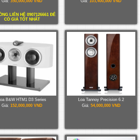
Giá:
350,000,000 VND
Giá:
103,400,000 VND
ÒNG LIÊN HỆ 0907126661 ĐỂ
CÓ GIÁ TỐT NHẤT
oa B&W HTM1 D3 Series
Loa Tannoy Precision 6.2
Giá:
152,000,000 VND
Giá:
54,000,000 VND