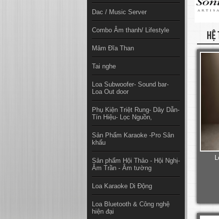
Dac / Music Server
Combo Âm thanh/ Lifestyle
HỆ 
Mâm Đĩa Than
Tai nghe
Loa Subwoofer- Sound bar-
Loa Out door
Phụ Kiện Triệt Rung- Dây Dẫn-
Tín Hiệu- Lọc Nguồn,
Sản Phẩm Karaoke -Pro Sân
khấu
L
Sản phẩm Hội Thảo - Hội Nghị-
Âm Trần - Âm tường
Loa Karaoke Di Động
Loa Bluetooth & Công nghệ
hiện đại